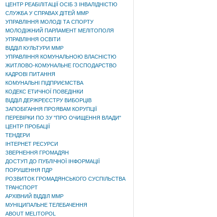
ЦЕНТР РЕАБІЛІТАЦІЇ ОСІБ З ІНВАЛІДНІСТЮ
СЛУЖБА У СПРАВАХ ДІТЕЙ ММР
УПРАВЛІННЯ МОЛОДІ ТА СПОРТУ
МОЛОДІЖНИЙ ПАРЛАМЕНТ МЕЛІТОПОЛЯ
УПРАВЛІННЯ ОСВІТИ
ВІДДІЛ КУЛЬТУРИ ММР
УПРАВЛІННЯ КОМУНАЛЬНОЮ ВЛАСНІСТЮ
ЖИТЛОВО-КОМУНАЛЬНЕ ГОСПОДАРСТВО
КАДРОВІ ПИТАННЯ
КОМУНАЛЬНІ ПІДПРИЄМСТВА
КОДЕКС ЕТИЧНОЇ ПОВЕДІНКИ
ВІДДІЛ ДЕРЖРЕЄСТРУ ВИБОРЦІВ
ЗАПОБІГАННЯ ПРОЯВАМ КОРУПЦІЇ
ПЕРЕВІРКИ ПО ЗУ "ПРО ОЧИЩЕННЯ ВЛАДИ"
ЦЕНТР ПРОБАЦІЇ
ТЕНДЕРИ
ІНТЕРНЕТ РЕСУРСИ
ЗВЕРНЕННЯ ГРОМАДЯН
ДОСТУП ДО ПУБЛІЧНОЇ ІНФОРМАЦІЇ
ПОРУШЕННЯ ПДР
РОЗВИТОК ГРОМАДЯНСЬКОГО СУСПІЛЬСТВА
ТРАНСПОРТ
АРХІВНИЙ ВІДДІЛ ММР
МУНІЦИПАЛЬНЕ ТЕЛЕБАЧЕННЯ
ABOUT MELITOPOL