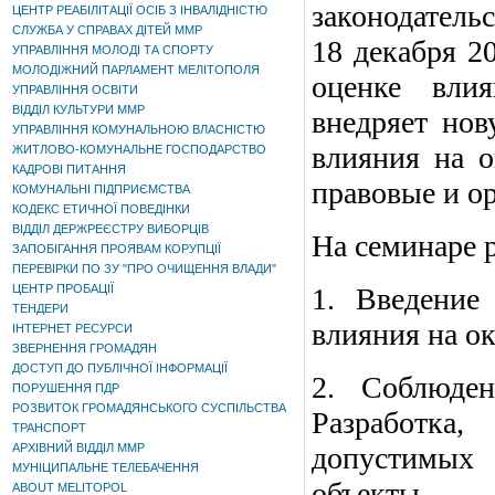
законодательс
ЦЕНТР РЕАБІЛІТАЦІЇ ОСІБ З ІНВАЛІДНІСТЮ
СЛУЖБА У СПРАВАХ ДІТЕЙ ММР
18 декабря 2
УПРАВЛІННЯ МОЛОДІ ТА СПОРТУ
МОЛОДІЖНИЙ ПАРЛАМЕНТ МЕЛІТОПОЛЯ
оценке вли
УПРАВЛІННЯ ОСВІТИ
ВІДДІЛ КУЛЬТУРИ ММР
внедряет но
УПРАВЛІННЯ КОМУНАЛЬНОЮ ВЛАСНІСТЮ
влияния на 
ЖИТЛОВО-КОМУНАЛЬНЕ ГОСПОДАРСТВО
КАДРОВІ ПИТАННЯ
правовые и о
КОМУНАЛЬНІ ПІДПРИЄМСТВА
КОДЕКС ЕТИЧНОЇ ПОВЕДІНКИ
ВІДДІЛ ДЕРЖРЕЄСТРУ ВИБОРЦІВ
На семинаре 
ЗАПОБІГАННЯ ПРОЯВАМ КОРУПЦІЇ
ПЕРЕВІРКИ ПО ЗУ "ПРО ОЧИЩЕННЯ ВЛАДИ"
ЦЕНТР ПРОБАЦІЇ
1. Введение
ТЕНДЕРИ
влияния на о
ІНТЕРНЕТ РЕСУРСИ
ЗВЕРНЕННЯ ГРОМАДЯН
ДОСТУП ДО ПУБЛІЧНОЇ ІНФОРМАЦІЇ
2. Соблюден
ПОРУШЕННЯ ПДР
РОЗВИТОК ГРОМАДЯНСЬКОГО СУСПІЛЬСТВА
Разработка,
ТРАНСПОРТ
АРХІВНИЙ ВІДДІЛ ММР
допустимых 
МУНІЦИПАЛЬНЕ ТЕЛЕБАЧЕННЯ
объекты.
ABOUT MELITOPOL