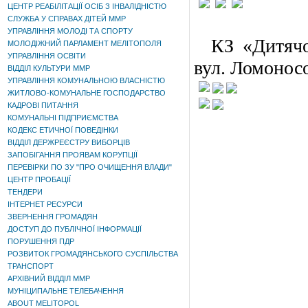
ЦЕНТР РЕАБІЛІТАЦІЇ ОСІБ З ІНВАЛІДНІСТЮ
СЛУЖБА У СПРАВАХ ДІТЕЙ ММР
УПРАВЛІННЯ МОЛОДІ ТА СПОРТУ
КЗ «Дитяч
МОЛОДІЖНИЙ ПАРЛАМЕНТ МЕЛІТОПОЛЯ
УПРАВЛІННЯ ОСВІТИ
вул. Ломоносо
ВІДДІЛ КУЛЬТУРИ ММР
УПРАВЛІННЯ КОМУНАЛЬНОЮ ВЛАСНІСТЮ
ЖИТЛОВО-КОМУНАЛЬНЕ ГОСПОДАРСТВО
КАДРОВІ ПИТАННЯ
КОМУНАЛЬНІ ПІДПРИЄМСТВА
КОДЕКС ЕТИЧНОЇ ПОВЕДІНКИ
ВІДДІЛ ДЕРЖРЕЄСТРУ ВИБОРЦІВ
ЗАПОБІГАННЯ ПРОЯВАМ КОРУПЦІЇ
ПЕРЕВІРКИ ПО ЗУ "ПРО ОЧИЩЕННЯ ВЛАДИ"
ЦЕНТР ПРОБАЦІЇ
ТЕНДЕРИ
ІНТЕРНЕТ РЕСУРСИ
ЗВЕРНЕННЯ ГРОМАДЯН
ДОСТУП ДО ПУБЛІЧНОЇ ІНФОРМАЦІЇ
ПОРУШЕННЯ ПДР
РОЗВИТОК ГРОМАДЯНСЬКОГО СУСПІЛЬСТВА
ТРАНСПОРТ
АРХІВНИЙ ВІДДІЛ ММР
МУНІЦИПАЛЬНЕ ТЕЛЕБАЧЕННЯ
ABOUT MELITOPOL