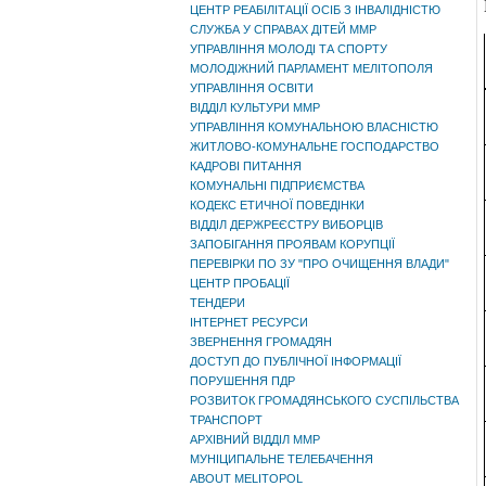
ЦЕНТР РЕАБІЛІТАЦІЇ ОСІБ З ІНВАЛІДНІСТЮ
СЛУЖБА У СПРАВАХ ДІТЕЙ ММР
УПРАВЛІННЯ МОЛОДІ ТА СПОРТУ
МОЛОДІЖНИЙ ПАРЛАМЕНТ МЕЛІТОПОЛЯ
УПРАВЛІННЯ ОСВІТИ
ВІДДІЛ КУЛЬТУРИ ММР
УПРАВЛІННЯ КОМУНАЛЬНОЮ ВЛАСНІСТЮ
ЖИТЛОВО-КОМУНАЛЬНЕ ГОСПОДАРСТВО
КАДРОВІ ПИТАННЯ
КОМУНАЛЬНІ ПІДПРИЄМСТВА
КОДЕКС ЕТИЧНОЇ ПОВЕДІНКИ
ВІДДІЛ ДЕРЖРЕЄСТРУ ВИБОРЦІВ
ЗАПОБІГАННЯ ПРОЯВАМ КОРУПЦІЇ
ПЕРЕВІРКИ ПО ЗУ "ПРО ОЧИЩЕННЯ ВЛАДИ"
ЦЕНТР ПРОБАЦІЇ
ТЕНДЕРИ
ІНТЕРНЕТ РЕСУРСИ
ЗВЕРНЕННЯ ГРОМАДЯН
ДОСТУП ДО ПУБЛІЧНОЇ ІНФОРМАЦІЇ
ПОРУШЕННЯ ПДР
РОЗВИТОК ГРОМАДЯНСЬКОГО СУСПІЛЬСТВА
ТРАНСПОРТ
АРХІВНИЙ ВІДДІЛ ММР
МУНІЦИПАЛЬНЕ ТЕЛЕБАЧЕННЯ
ABOUT MELITOPOL