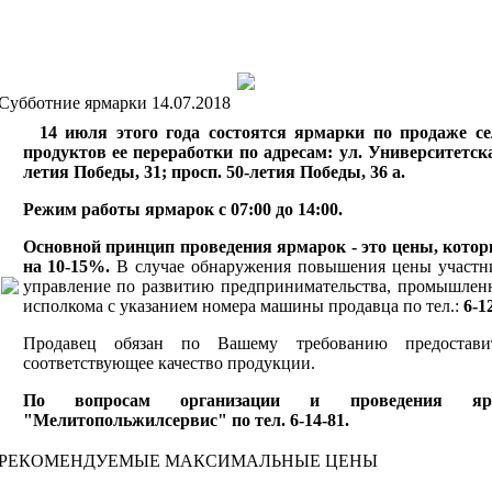
Субботние ярмарки 14.07.2018
14 июля этого года состоятся ярмарки по продаже се
продуктов ее переработки по адресам:
ул
. Университетска
летия Победы, 31;
просп. 50-летия Победы, 36 а.
Режим работы ярмарок с 07:00 до 14:00.
Основной принцип проведения ярмарок - это цены, кот
на 10-15%.
В случае обнаружения повышения цены участни
управление по развитию предпринимательства, промышлен
исполкома с указанием номера машины продавца по тел.:
6-12
Продавец обязан по Вашему требованию предостави
соответствующее качество продукции.
По вопросам организации и проведения я
"Мелитопольжилсервис" по тел. 6-14-81.
РЕКОМЕНДУЕМЫЕ МАКСИМАЛЬНЫЕ ЦЕНЫ