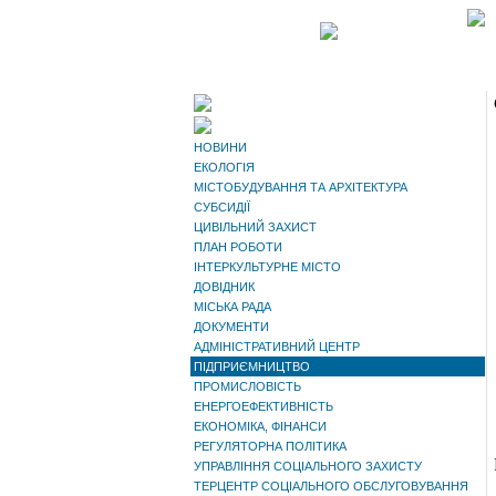
НОВИНИ
ЕКОЛОГІЯ
МІСТОБУДУВАННЯ ТА АРХІТЕКТУРА
СУБСИДІЇ
ЦИВІЛЬНИЙ ЗАХИСТ
ПЛАН РОБОТИ
ІНТЕРКУЛЬТУРНЕ МІСТО
ДОВІДНИК
МІСЬКА РАДА
ДОКУМЕНТИ
АДМІНІСТРАТИВНИЙ ЦЕНТР
ПІДПРИЄМНИЦТВО
ПРОМИСЛОВІСТЬ
ЕНЕРГОЕФЕКТИВНІСТЬ
ЕКОНОМІКА, ФІНАНСИ
РЕГУЛЯТОРНА ПОЛІТИКА
УПРАВЛІННЯ СОЦІАЛЬНОГО ЗАХИСТУ
ТЕРЦЕНТР СОЦІАЛЬНОГО ОБСЛУГОВУВАННЯ