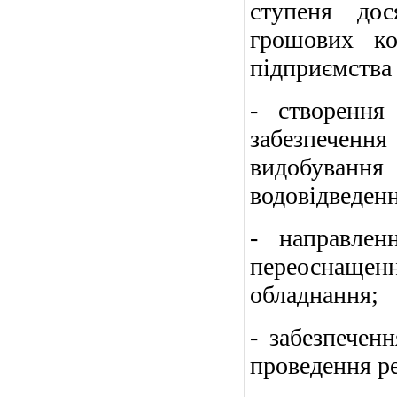
ступеня дос
грошових ко
підприємства 
- створення
забезпечення 
видобування 
водовідведенн
- направлен
переоснаще
обладнання;
- забезпечен
проведення р