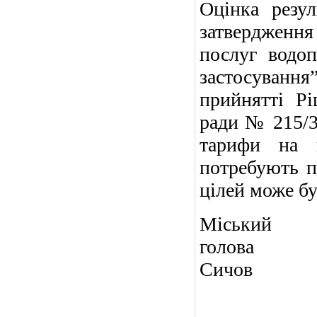
Оцінка резул
затвердження
послуг водоп
застосуванн
прийнятті Рі
ради № 215/3 
тарифи на в
потребують п
цілей може бу
Міський
го
Сичов