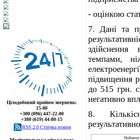
- оцінкою ста
7. Дані та п
результативн
здійснення 
темпами, ні
електроене
підвищення рі
до 515 грн. 
негативно впл
Цілодобовий прийом звернень:
15-80
8. Кількі
+380 (096) 447-22-00
+380 (619) 44-80-15
результативно
RSS 2.0 Cтрічка новин
Наймену
Мелітопольська міська рада