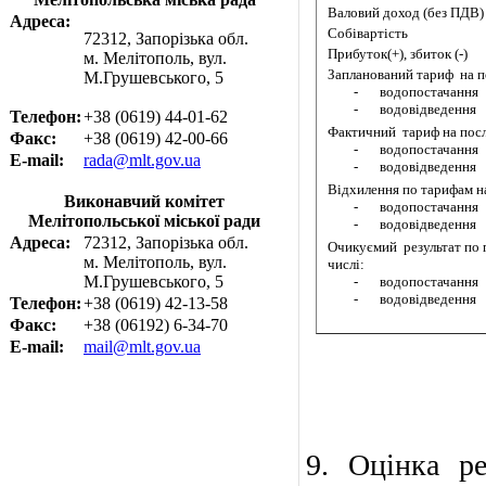
Валовий доход (без ПДВ)
Адреса:
Собівартість
72312, Запорізька обл.
Прибуток(+), збиток (-)
м. Мелітополь, вул.
Запланований тариф
на 
М.Грушевського, 5
-
водопостачання
-
водовідведення
Телефон:
+38 (0619) 44-01-62
Фактичний
тариф на пос
Факс:
+38 (0619) 42-00-66
-
водопостачання
E-mail:
rada@mlt.gov.ua
-
водовідведення
Відхилення по тарифам н
Виконавчий комітет
-
водопостачання
Мелітопольської міської ради
-
водовідведення
Адреса:
72312, Запорізька обл.
Очикуємий
результат по
м. Мелітополь, вул.
числі:
М.Грушевського, 5
-
водопостачання
-
водовідведення
Телефон:
+38 (0619) 42-13-58
Факс:
+38 (06192) 6-34-70
E-mail:
mail@mlt.gov.ua
9. Оцінка ре