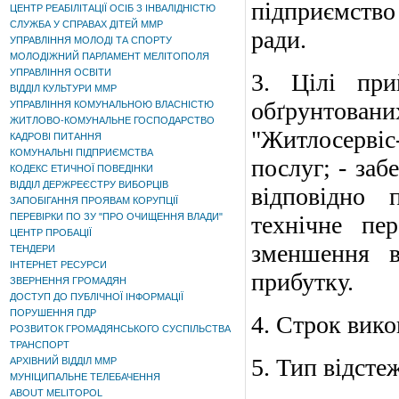
підприємство 
ЦЕНТР РЕАБІЛІТАЦІЇ ОСІБ З ІНВАЛІДНІСТЮ
СЛУЖБА У СПРАВАХ ДІТЕЙ ММР
ради.
УПРАВЛІННЯ МОЛОДІ ТА СПОРТУ
МОЛОДІЖНИЙ ПАРЛАМЕНТ МЕЛІТОПОЛЯ
УПРАВЛІННЯ ОСВІТИ
3. Цілі при
ВІДДІЛ КУЛЬТУРИ ММР
обґрунтова
УПРАВЛІННЯ КОМУНАЛЬНОЮ ВЛАСНІСТЮ
ЖИТЛОВО-КОМУНАЛЬНЕ ГОСПОДАРСТВО
"Житлосервіс
КАДРОВІ ПИТАННЯ
КОМУНАЛЬНІ ПІДПРИЄМСТВА
послуг; - заб
КОДЕКС ЕТИЧНОЇ ПОВЕДІНКИ
ВІДДІЛ ДЕРЖРЕЄСТРУ ВИБОРЦІВ
відповідно 
ЗАПОБІГАННЯ ПРОЯВАМ КОРУПЦІЇ
ПЕРЕВІРКИ ПО ЗУ "ПРО ОЧИЩЕННЯ ВЛАДИ"
технічне пе
ЦЕНТР ПРОБАЦІЇ
зменшення в
ТЕНДЕРИ
ІНТЕРНЕТ РЕСУРСИ
прибутку.
ЗВЕРНЕННЯ ГРОМАДЯН
ДОСТУП ДО ПУБЛІЧНОЇ ІНФОРМАЦІЇ
ПОРУШЕННЯ ПДР
4. Строк вико
РОЗВИТОК ГРОМАДЯНСЬКОГО СУСПІЛЬСТВА
ТРАНСПОРТ
5. Тип відсте
АРХІВНИЙ ВІДДІЛ ММР
МУНІЦИПАЛЬНЕ ТЕЛЕБАЧЕННЯ
ABOUT MELITOPOL