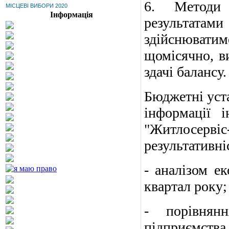
6. Методи 
МІСЦЕВІ ВИБОРИ 2020
Інформація
результата
здійснюватим
щомісячно, в
здачі балансу.
Бюджетні уста
інформації 
"Житлосерві
результативні
- аналізом ек
квартал року;
- порівнянн
підприємства 