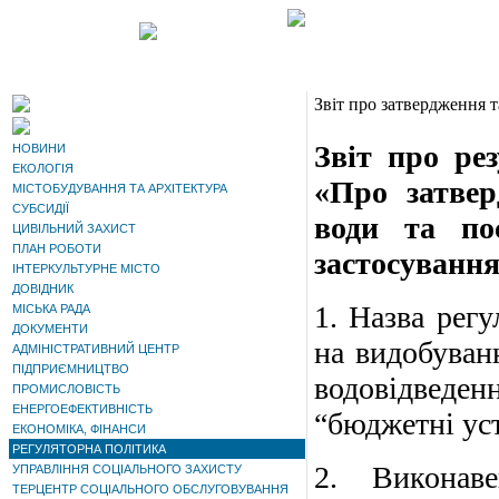
Звіт про затвердження т
Звіт про ре
НОВИНИ
ЕКОЛОГІЯ
«Про затвер
МІСТОБУДУВАННЯ ТА АРХІТЕКТУРА
СУБСИДІЇ
води та по
ЦИВІЛЬНИЙ ЗАХИСТ
ПЛАН РОБОТИ
застосуванн
ІНТЕРКУЛЬТУРНЕ МІСТО
ДОВІДНИК
1. Назва регу
МІСЬКА РАДА
ДОКУМЕНТИ
на видобуван
АДМІНІСТРАТИВНИЙ ЦЕНТР
ПІДПРИЄМНИЦТВО
водовідведенн
ПРОМИСЛОВІСТЬ
ЕНЕРГОЕФЕКТИВНІСТЬ
“бюджетні уст
ЕКОНОМІКА, ФІНАНСИ
РЕГУЛЯТОРНА ПОЛІТИКА
2. Виконаве
УПРАВЛІННЯ СОЦІАЛЬНОГО ЗАХИСТУ
ТЕРЦЕНТР СОЦІАЛЬНОГО ОБСЛУГОВУВАННЯ