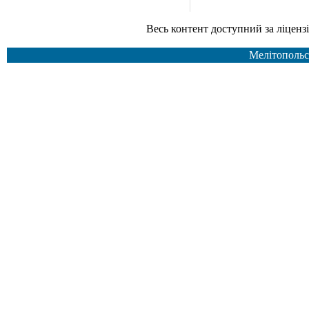
Весь контент доступний за ліцензією Creative Common
Мелітопольс