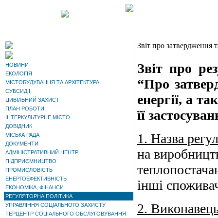
Звіт про затвердження т
Звіт про ре
НОВИНИ
ЕКОЛОГІЯ
“Про затвер
МІСТОБУДУВАННЯ ТА АРХІТЕКТУРА
СУБСИДІЇ
енергії, а т
ЦИВІЛЬНИЙ ЗАХИСТ
ПЛАН РОБОТИ
її застосуван
ІНТЕРКУЛЬТУРНЕ МІСТО
ДОВІДНИК
1. Назва регу
МІСЬКА РАДА
ДОКУМЕНТИ
на виробництв
АДМІНІСТРАТИВНИЙ ЦЕНТР
ПІДПРИЄМНИЦТВО
теплопостачан
ПРОМИСЛОВІСТЬ
ЕНЕРГОЕФЕКТИВНІСТЬ
інші споживач
ЕКОНОМІКА, ФІНАНСИ
РЕГУЛЯТОРНА ПОЛІТИКА
2. Виконавець
УПРАВЛІННЯ СОЦІАЛЬНОГО ЗАХИСТУ
ТЕРЦЕНТР СОЦІАЛЬНОГО ОБСЛУГОВУВАННЯ