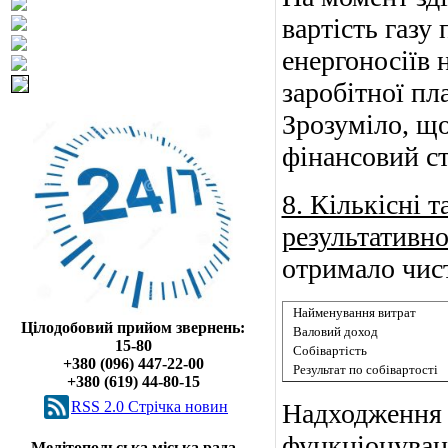
вартість газу
енергоносіїв 
заробітної пл
Зрозуміло, що
фінансовий ст
8. Кількісні т
результативно
отримало чист
Найменування витрат
Цілодобовий прийом звернень:
Валовий доход
15-80
Собівартість
+380 (096) 447-22-00
Результат по собівартості
+380 (619) 44-80-15
RSS 2.0 Cтрічка новин
Надходження 
функціонуванн
Мелітопольська міська рада