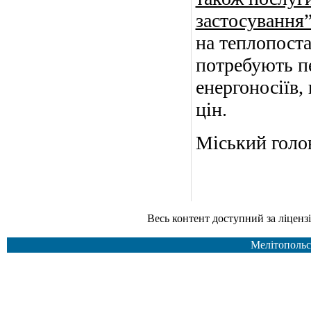
застосування”
на теплопоста
потребують пе
енергоносіїв,
цін.
Міськ
Весь контент доступний за ліцензією Creative Common
Мелітопольс