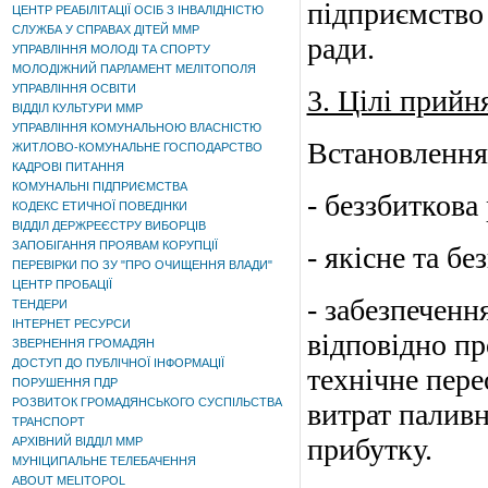
підприємство 
ЦЕНТР РЕАБІЛІТАЦІЇ ОСІБ З ІНВАЛІДНІСТЮ
СЛУЖБА У СПРАВАХ ДІТЕЙ ММР
ради.
УПРАВЛІННЯ МОЛОДІ ТА СПОРТУ
МОЛОДІЖНИЙ ПАРЛАМЕНТ МЕЛІТОПОЛЯ
УПРАВЛІННЯ ОСВІТИ
3. Цілі прийн
ВІДДІЛ КУЛЬТУРИ ММР
УПРАВЛІННЯ КОМУНАЛЬНОЮ ВЛАСНІСТЮ
Встановлення
ЖИТЛОВО-КОМУНАЛЬНЕ ГОСПОДАРСТВО
КАДРОВІ ПИТАННЯ
КОМУНАЛЬНІ ПІДПРИЄМСТВА
- беззбиткова
КОДЕКС ЕТИЧНОЇ ПОВЕДІНКИ
ВІДДІЛ ДЕРЖРЕЄСТРУ ВИБОРЦІВ
ЗАПОБІГАННЯ ПРОЯВАМ КОРУПЦІЇ
- якісне та б
ПЕРЕВІРКИ ПО ЗУ "ПРО ОЧИЩЕННЯ ВЛАДИ"
ЦЕНТР ПРОБАЦІЇ
- забезпеченн
ТЕНДЕРИ
ІНТЕРНЕТ РЕСУРСИ
відповідно пр
ЗВЕРНЕННЯ ГРОМАДЯН
ДОСТУП ДО ПУБЛІЧНОЇ ІНФОРМАЦІЇ
технічне пер
ПОРУШЕННЯ ПДР
РОЗВИТОК ГРОМАДЯНСЬКОГО СУСПІЛЬСТВА
витрат паливн
ТРАНСПОРТ
прибутку.
АРХІВНИЙ ВІДДІЛ ММР
МУНІЦИПАЛЬНЕ ТЕЛЕБАЧЕННЯ
ABOUT MELITOPOL