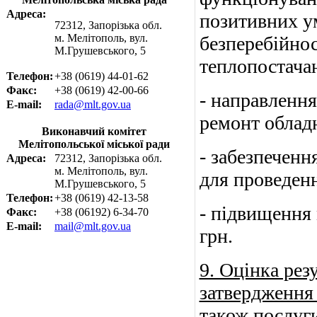
Адреса:
позитивних ум
72312, Запорізька обл.
м. Мелітополь, вул.
безперебійнос
М.Грушевського, 5
теплопостача
Телефон:
+38 (0619) 44-01-62
Факс:
+38 (0619) 42-00-66
- направлення
E-mail:
rada@mlt.gov.ua
ремонт облад
Виконавчий комітет
Мелітопольської міської ради
- забезпеченн
Адреса:
72312, Запорізька обл.
м. Мелітополь, вул.
для проведенн
М.Грушевського, 5
Телефон:
+38 (0619) 42-13-58
- підвищення 
Факс:
+38 (06192) 6-34-70
E-mail:
mail@mlt.gov.ua
грн.
9. Оцінка рез
затвердження 
також послуги