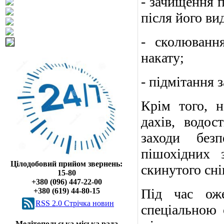
- зачищення п
після його ви
- сколюванн
накату;
- підмітання з
Крім того, н
дахів, водос
заходи безп
пішохідних 
Цілодобовий прийом звернень:
скинутого сніг
15-80
+380 (096) 447-22-00
Під час оже
+380 (619) 44-80-15
RSS 2.0 Cтрічка новин
спеціальною 
Мелітопольська міська рада