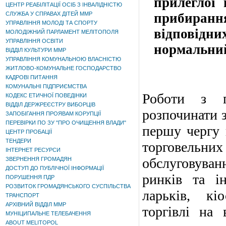
прилеглої 
ЦЕНТР РЕАБІЛІТАЦІЇ ОСІБ З ІНВАЛІДНІСТЮ
СЛУЖБА У СПРАВАХ ДІТЕЙ ММР
прибиран
УПРАВЛІННЯ МОЛОДІ ТА СПОРТУ
відповідн
МОЛОДІЖНИЙ ПАРЛАМЕНТ МЕЛІТОПОЛЯ
УПРАВЛІННЯ ОСВІТИ
нормальний
ВІДДІЛ КУЛЬТУРИ ММР
УПРАВЛІННЯ КОМУНАЛЬНОЮ ВЛАСНІСТЮ
ЖИТЛОВО-КОМУНАЛЬНЕ ГОСПОДАРСТВО
КАДРОВІ ПИТАННЯ
КОМУНАЛЬНІ ПІДПРИЄМСТВА
Роботи з п
КОДЕКС ЕТИЧНОЇ ПОВЕДІНКИ
ВІДДІЛ ДЕРЖРЕЄСТРУ ВИБОРЦІВ
розпочинати з
ЗАПОБІГАННЯ ПРОЯВАМ КОРУПЦІЇ
ПЕРЕВІРКИ ПО ЗУ "ПРО ОЧИЩЕННЯ ВЛАДИ"
першу чергу п
ЦЕНТР ПРОБАЦІЇ
ТЕНДЕРИ
торговель
ІНТЕРНЕТ РЕСУРСИ
обслуговуван
ЗВЕРНЕННЯ ГРОМАДЯН
ДОСТУП ДО ПУБЛІЧНОЇ ІНФОРМАЦІЇ
ринків та ін
ПОРУШЕННЯ ПДР
РОЗВИТОК ГРОМАДЯНСЬКОГО СУСПІЛЬСТВА
ларьків, кі
ТРАНСПОРТ
АРХІВНИЙ ВІДДІЛ ММР
торгівлі на 
МУНІЦИПАЛЬНЕ ТЕЛЕБАЧЕННЯ
ABOUT MELITOPOL