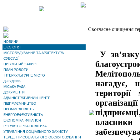
Своєчасне очищення тери
НОВИНИ
ЕКОЛОГІЯ
У зв’язку 
МІСТОБУДУВАННЯ ТА АРХІТЕКТУРА
СУБСИДІЇ
благоустр
ЦИВІЛЬНИЙ ЗАХИСТ
ПЛАН РОБОТИ
Мелітополь
ІНТЕРКУЛЬТУРНЕ МІСТО
нагадує, 
ДОВІДНИК
МІСЬКА РАДА
території 
ДОКУМЕНТИ
АДМІНІСТРАТИВНИЙ ЦЕНТР
організаці
ПІДПРИЄМНИЦТВО
ПРОМИСЛОВІСТЬ
підприємц
ЕНЕРГОЕФЕКТИВНІСТЬ
власники 
ЕКОНОМІКА, ФІНАНСИ
РЕГУЛЯТОРНА ПОЛІТИКА
забезпечув
УПРАВЛІННЯ СОЦІАЛЬНОГО ЗАХИСТУ
ТЕРЦЕНТР СОЦІАЛЬНОГО ОБСЛУГОВУВАННЯ