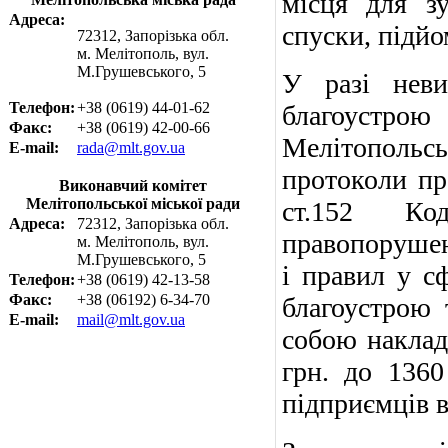
місця для з
Адреса:
спуски, підй
72312, Запорізька обл.
м. Мелітополь, вул.
М.Грушевського, 5
У разі неви
Телефон:
+38 (0619) 44-01-62
благоустро
Факс:
+38 (0619) 42-00-66
Мелітополь
E-mail:
rada@mlt.gov.ua
протоколи пр
Виконавчий комітет
Мелітопольської міської ради
ст.152 Ко
Адреса:
72312, Запорізька обл.
правопорушен
м. Мелітополь, вул.
М.Грушевського, 5
і правил у с
Телефон:
+38 (0619) 42-13-58
Факс:
+38 (06192) 6-34-70
благоустрою 
E-mail:
mail@mlt.gov.ua
собою наклад
грн. до 1360
підприємців в