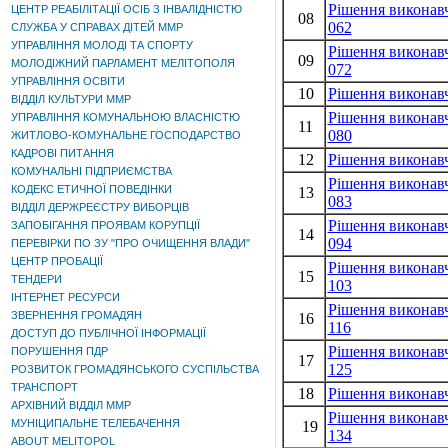
Рішення виконавч
ЦЕНТР РЕАБІЛІТАЦІЇ ОСІБ З ІНВАЛІДНІСТЮ
08
062
СЛУЖБА У СПРАВАХ ДІТЕЙ ММР
УПРАВЛІННЯ МОЛОДІ ТА СПОРТУ
Рішення виконавч
09
МОЛОДІЖНИЙ ПАРЛАМЕНТ МЕЛІТОПОЛЯ
072
УПРАВЛІННЯ ОСВІТИ
10
Рішення виконавч
ВІДДІЛ КУЛЬТУРИ ММР
Рішення виконавч
УПРАВЛІННЯ КОМУНАЛЬНОЮ ВЛАСНІСТЮ
11
080
ЖИТЛОВО-КОМУНАЛЬНЕ ГОСПОДАРСТВО
КАДРОВІ ПИТАННЯ
12
Рішення виконавч
КОМУНАЛЬНІ ПІДПРИЄМСТВА
Рішення виконавч
КОДЕКС ЕТИЧНОЇ ПОВЕДІНКИ
13
083
ВІДДІЛ ДЕРЖРЕЄСТРУ ВИБОРЦІВ
Рішення виконавч
ЗАПОБІГАННЯ ПРОЯВАМ КОРУПЦІЇ
14
094
ПЕРЕВІРКИ ПО ЗУ "ПРО ОЧИЩЕННЯ ВЛАДИ"
ЦЕНТР ПРОБАЦІЇ
Рішення виконавч
15
ТЕНДЕРИ
103
ІНТЕРНЕТ РЕСУРСИ
Рішення виконавч
ЗВЕРНЕННЯ ГРОМАДЯН
16
116
ДОСТУП ДО ПУБЛІЧНОЇ ІНФОРМАЦІЇ
Рішення виконавч
ПОРУШЕННЯ ПДР
17
125
РОЗВИТОК ГРОМАДЯНСЬКОГО СУСПІЛЬСТВА
ТРАНСПОРТ
18
Рішення виконавч
АРХІВНИЙ ВІДДІЛ ММР
Рішення виконавч
МУНІЦИПАЛЬНЕ ТЕЛЕБАЧЕННЯ
19
134
ABOUT MELITOPOL