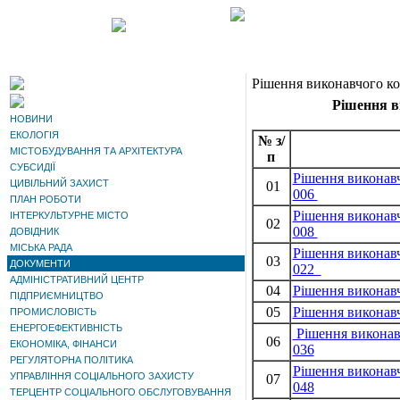
Рішення виконавчого ком
Рішення ви
НОВИНИ
ЕКОЛОГІЯ
№ з/
МІСТОБУДУВАННЯ ТА АРХІТЕКТУРА
п
СУБСИДІЇ
Рішення виконавч
ЦИВІЛЬНИЙ ЗАХИСТ
01
006
ПЛАН РОБОТИ
Рішення виконавч
ІНТЕРКУЛЬТУРНЕ МІСТО
02
008
ДОВІДНИК
МІСЬКА РАДА
Рішення виконавч
03
ДОКУМЕНТИ
022
АДМІНІСТРАТИВНИЙ ЦЕНТР
04
Рішення виконавч
ПІДПРИЄМНИЦТВО
05
Рішення виконавч
ПРОМИСЛОВІСТЬ
ЕНЕРГОЕФЕКТИВНІСТЬ
Рішення виконавч
06
ЕКОНОМІКА, ФІНАНСИ
036
РЕГУЛЯТОРНА ПОЛІТИКА
Рішення виконавч
УПРАВЛІННЯ СОЦІАЛЬНОГО ЗАХИСТУ
07
048
ТЕРЦЕНТР СОЦІАЛЬНОГО ОБСЛУГОВУВАННЯ