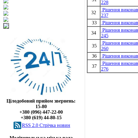
228
Рішення виконавч
32
237
33
Рішення виконавч
Рішення виконавч
34
245
Рішення виконавч
35
260
36
Рішення виконавч
Рішення виконавч
37
276
Цілодобовий прийом звернень:
15-80
+380 (096) 447-22-00
+380 (619) 44-80-15
RSS 2.0 Cтрічка новин
Мелітопольська міська рада