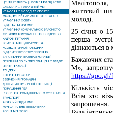
Мелітополя,
ЦЕНТР РЕАБІЛІТАЦІЇ ОСІБ З ІНВАЛІДНІСТЮ
СЛУЖБА У СПРАВАХ ДІТЕЙ ММР
життєвий шля
УПРАВЛІННЯ МОЛОДІ ТА СПОРТУ
МОЛОДІЖНИЙ ПАРЛАМЕНТ МЕЛІТОПОЛЯ
молоді.
УПРАВЛІННЯ ОСВІТИ
ВІДДІЛ КУЛЬТУРИ ММР
25 січня о 15
УПРАВЛІННЯ КОМУНАЛЬНОЮ ВЛАСНІСТЮ
ЖИТЛОВО-КОМУНАЛЬНЕ ГОСПОДАРСТВО
перша зустр
КАДРОВІ ПИТАННЯ
КОМУНАЛЬНІ ПІДПРИЄМСТВА
дізнаються в 
КОДЕКС ЕТИЧНОЇ ПОВЕДІНКИ
ВІДДІЛ ДЕРЖРЕЄСТРУ ВИБОРЦІВ
ЗАПОБІГАННЯ ПРОЯВАМ КОРУПЦІЇ
Бажаючих ста
ПЕРЕВІРКИ ПО ЗУ "ПРО ОЧИЩЕННЯ ВЛАДИ"
М», запрошу
ЦЕНТР ПРОБАЦІЇ
ТЕНДЕРИ
https://goo.g
ІНТЕРНЕТ РЕСУРСИ
ЗВЕРНЕННЯ ГРОМАДЯН
ДОСТУП ДО ПУБЛІЧНОЇ ІНФОРМАЦІЇ
Кількість мі
ПОРУШЕННЯ ПДР
РОЗВИТОК ГРОМАДЯНСЬКОГО СУСПІЛЬСТВА
Всім хто візь
ТРАНСПОРТ
запрошення.
АРХІВНИЙ ВІДДІЛ ММР
МУНІЦИПАЛЬНЕ ТЕЛЕБАЧЕННЯ
Буде інтригую
ABOUT MELITOPOL