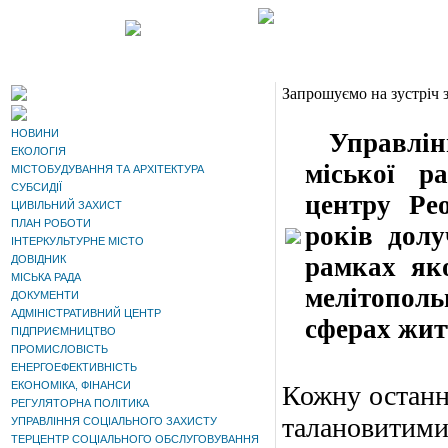
Запрошуємо на зустріч
НОВИНИ
Управлі
ЕКОЛОГІЯ
міської р
МІСТОБУДУВАННЯ ТА АРХІТЕКТУРА
СУБСИДІЇ
центру Pe
ЦИВІЛЬНИЙ ЗАХИСТ
ПЛАН РОБОТИ
років долу
ІНТЕРКУЛЬТУРНЕ МІСТО
рамках яко
ДОВІДНИК
МІСЬКА РАДА
мелітопол
ДОКУМЕНТИ
АДМІНІСТРАТИВНИЙ ЦЕНТР
сферах жит
ПІДПРИЄМНИЦТВО
ПРОМИСЛОВІСТЬ
ЕНЕРГОЕФЕКТИВНІСТЬ
ЕКОНОМІКА, ФІНАНСИ
Кожну останн
РЕГУЛЯТОРНА ПОЛІТИКА
талановитим
УПРАВЛІННЯ СОЦІАЛЬНОГО ЗАХИСТУ
ТЕРЦЕНТР СОЦІАЛЬНОГО ОБСЛУГОВУВАННЯ