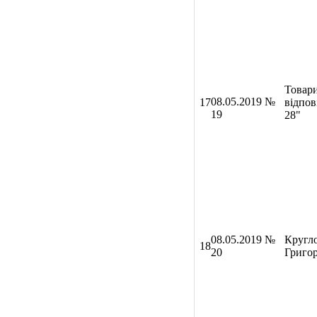
Товар
08
.05.2019 №
17
відпов
19
28"
08
.05.2019 №
Кругл
18
20
Григо