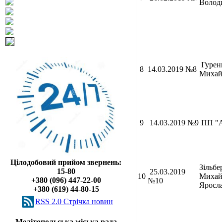
Волод
Гурен
8
14.03.2019 №8
Михай
9
14.03.2019 №9
ПП "
Цілодобовий прийом звернень:
Зільбе
15-80
25.03.2019
10
Михайл
+380 (096) 447-22-00
№10
Яросл
+380 (619) 44-80-15
RSS 2.0 Cтрічка новин
Мелітопольська міська рада