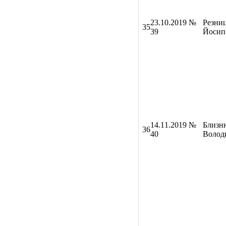
23.10.2019 №
Резни
35
39
Йосип
14
.11.2019 №
Близню
36
40
Волод