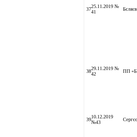
2
5
.11.2019 №
37
Бєляєв
4
1
29
.11.2019 №
38
ПП «
42
10
.12.2019
39
Сергєє
№43