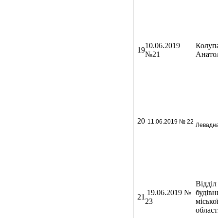
10
.06.2019
Колупа
19
№21
Анато
20
11
.06.2019 № 22
Левадна
Відділ
19.06.2019 №
будівн
21
23
місько
област