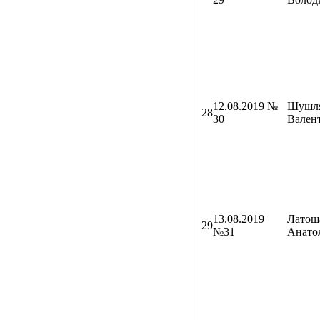
12
.08.2019 №
Шушля
28
30
Вален
13.08.2019
Латош
29
№31
Анато