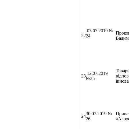
03
.07.2019 №
Проко
22
24
Вадим
Товар
12.07.2019
23
відпов
№25
іннова
30
.07.2019 №
Прива
24
26
«Агро