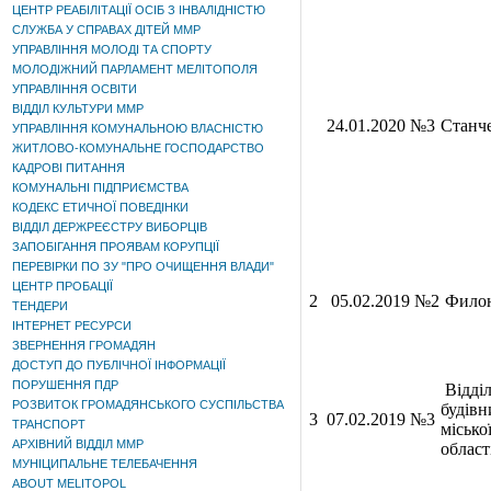
ЦЕНТР РЕАБІЛІТАЦІЇ ОСІБ З ІНВАЛІДНІСТЮ
СЛУЖБА У СПРАВАХ ДІТЕЙ ММР
УПРАВЛІННЯ МОЛОДІ ТА СПОРТУ
МОЛОДІЖНИЙ ПАРЛАМЕНТ МЕЛІТОПОЛЯ
УПРАВЛІННЯ ОСВІТИ
ВІДДІЛ КУЛЬТУРИ ММР
24.01.2020 №3
Станч
УПРАВЛІННЯ КОМУНАЛЬНОЮ ВЛАСНІСТЮ
ЖИТЛОВО-КОМУНАЛЬНЕ ГОСПОДАРСТВО
КАДРОВІ ПИТАННЯ
КОМУНАЛЬНІ ПІДПРИЄМСТВА
КОДЕКС ЕТИЧНОЇ ПОВЕДІНКИ
ВІДДІЛ ДЕРЖРЕЄСТРУ ВИБОРЦІВ
ЗАПОБІГАННЯ ПРОЯВАМ КОРУПЦІЇ
ПЕРЕВІРКИ ПО ЗУ "ПРО ОЧИЩЕННЯ ВЛАДИ"
ЦЕНТР ПРОБАЦІЇ
2
05.02.2019 №2
Филон
ТЕНДЕРИ
ІНТЕРНЕТ РЕСУРСИ
ЗВЕРНЕННЯ ГРОМАДЯН
ДОСТУП ДО ПУБЛІЧНОЇ ІНФОРМАЦІЇ
ПОРУШЕННЯ ПДР
Відділ
РОЗВИТОК ГРОМАДЯНСЬКОГО СУСПІЛЬСТВА
будівн
3
07.02.2019 №3
ТРАНСПОРТ
місько
АРХІВНИЙ ВІДДІЛ ММР
област
МУНІЦИПАЛЬНЕ ТЕЛЕБАЧЕННЯ
ABOUT MELITOPOL