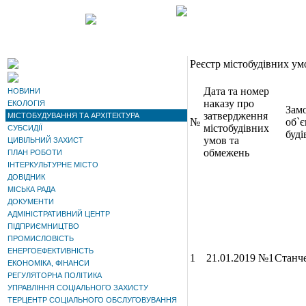
Реєстр містобудівних ум
Дата та номер
НОВИНИ
наказу про
ЕКОЛОГІЯ
Зам
затвердження
МІСТОБУДУВАННЯ ТА АРХІТЕКТУРА
№
об`є
містобудівних
СУБСИДІЇ
буд
умов та
ЦИВІЛЬНИЙ ЗАХИСТ
обмежень
ПЛАН РОБОТИ
ІНТЕРКУЛЬТУРНЕ МІСТО
ДОВІДНИК
МІСЬКА РАДА
ДОКУМЕНТИ
АДМІНІСТРАТИВНИЙ ЦЕНТР
ПІДПРИЄМНИЦТВО
ПРОМИСЛОВІСТЬ
ЕНЕРГОЕФЕКТИВНІСТЬ
1
21.01.2019 №1
Станч
ЕКОНОМІКА, ФІНАНСИ
РЕГУЛЯТОРНА ПОЛІТИКА
УПРАВЛІННЯ СОЦІАЛЬНОГО ЗАХИСТУ
ТЕРЦЕНТР СОЦІАЛЬНОГО ОБСЛУГОВУВАННЯ