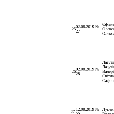
Єфиме
02
.08.2019 №
25
Олекса
27
Олекс
Лазуті
Лазуті
02
.08.2019 №
26
Валер
28
Світла
Сафон
12
.08.2019 №
Луцен
27
29
Волод