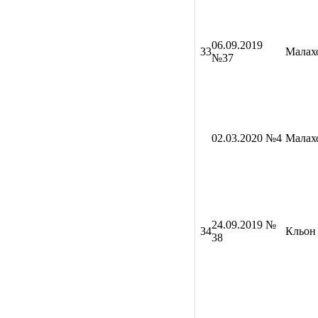
06
.09.2019
33
Малах
№37
02.03.2020 №4
Малах
24
.09.2019 №
34
Кльон 
38