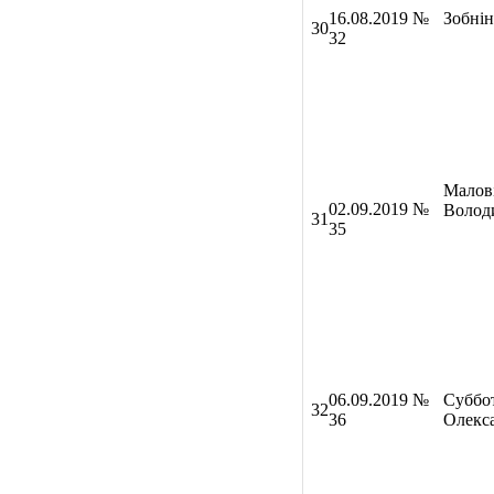
16
.08.2019 №
Зобні
30
32
Малові
02
.09.2019 №
Волод
31
35
06
.09.2019 №
Суббо
32
36
Олекс