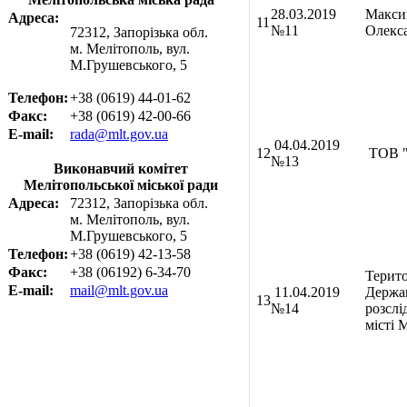
28.03.2019
Макси
Адреса:
11
№11
Олекс
72312, Запорізька обл.
м. Мелітополь, вул.
М.Грушевського, 5
Телефон:
+38 (0619) 44-01-62
Факс:
+38 (0619) 42-00-66
E-mail:
rada@mlt.gov.ua
04.04.2019
12
ТОВ 
№13
Виконавчий комітет
Мелітопольської міської ради
Адреса:
72312, Запорізька обл.
м. Мелітополь, вул.
М.Грушевського, 5
Телефон:
+38 (0619) 42-13-58
Факс:
+38 (06192) 6-34-70
Терито
E-mail:
mail@mlt.gov.ua
11.04.2019
Держа
13
№14
розслі
місті 