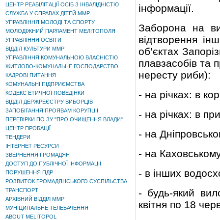
ЦЕНТР РЕАБІЛІТАЦІЇ ОСІБ З ІНВАЛІДНІСТЮ
інформації.
СЛУЖБА У СПРАВАХ ДІТЕЙ ММР
УПРАВЛІННЯ МОЛОДІ ТА СПОРТУ
Заборона на ви
МОЛОДІЖНИЙ ПАРЛАМЕНТ МЕЛІТОПОЛЯ
відтворення ін
УПРАВЛІННЯ ОСВІТИ
ВІДДІЛ КУЛЬТУРИ ММР
об’єктах Запорі
УПРАВЛІННЯ КОМУНАЛЬНОЮ ВЛАСНІСТЮ
плавзасобів та 
ЖИТЛОВО-КОМУНАЛЬНЕ ГОСПОДАРСТВО
нересту риби):
КАДРОВІ ПИТАННЯ
КОМУНАЛЬНІ ПІДПРИЄМСТВА
- на річках: в ко
КОДЕКС ЕТИЧНОЇ ПОВЕДІНКИ
ВІДДІЛ ДЕРЖРЕЄСТРУ ВИБОРЦІВ
ЗАПОБІГАННЯ ПРОЯВАМ КОРУПЦІЇ
- на річках: в пр
ПЕРЕВІРКИ ПО ЗУ "ПРО ОЧИЩЕННЯ ВЛАДИ"
ЦЕНТР ПРОБАЦІЇ
- на Дніпровсько
ТЕНДЕРИ
ІНТЕРНЕТ РЕСУРСИ
- на Каховському
ЗВЕРНЕННЯ ГРОМАДЯН
ДОСТУП ДО ПУБЛІЧНОЇ ІНФОРМАЦІЇ
- в інших водосх
ПОРУШЕННЯ ПДР
РОЗВИТОК ГРОМАДЯНСЬКОГО СУСПІЛЬСТВА
ТРАНСПОРТ
- будь-який вил
АРХІВНИЙ ВІДДІЛ ММР
квітня по 18 чер
МУНІЦИПАЛЬНЕ ТЕЛЕБАЧЕННЯ
ABOUT MELITOPOL