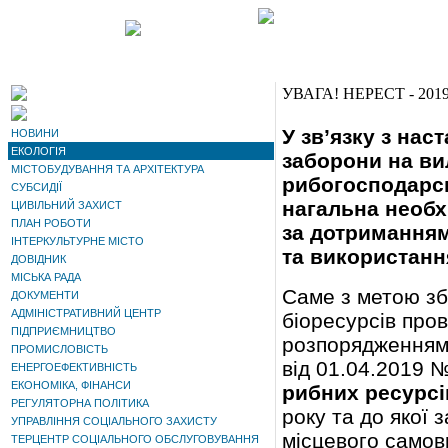
УВАГА! НЕРЕСТ - 201
У зв’язку з нас
НОВИНИ
ЕКОЛОГІЯ
заборони на ви
МІСТОБУДУВАННЯ ТА АРХІТЕКТУРА
рибогосподарсь
СУБСИДІЇ
нагальна необх
ЦИВІЛЬНИЙ ЗАХИСТ
ПЛАН РОБОТИ
за дотриманням
ІНТЕРКУЛЬТУРНЕ МІСТО
та використанн
ДОВІДНИК
МІСЬКА РАДА
Саме з метою зб
ДОКУМЕНТИ
АДМІНІСТРАТИВНИЙ ЦЕНТР
біоресурсів пров
ПІДПРИЄМНИЦТВО
розпорядженням 
ПРОМИСЛОВІСТЬ
від 01.04.2019 
ЕНЕРГОЕФЕКТИВНІСТЬ
ЕКОНОМІКА, ФІНАНСИ
рибних ресурсів
РЕГУЛЯТОРНА ПОЛІТИКА
року та до якої 
УПРАВЛІННЯ СОЦІАЛЬНОГО ЗАХИСТУ
місцевого самовр
ТЕРЦЕНТР СОЦІАЛЬНОГО ОБСЛУГОВУВАННЯ