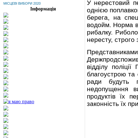
У нерестовий п
МІСЦЕВІ ВИБОРИ 2020
Інформація
однією поплавко
берега, на спе
водойм. Норма в
рибалку. Риболо
нересту, строго
Представника
Держпродспожив
відділу поліції
благоустрою та е
ради будуть п
недопущення в
продуктів їх пе
законність їх пр