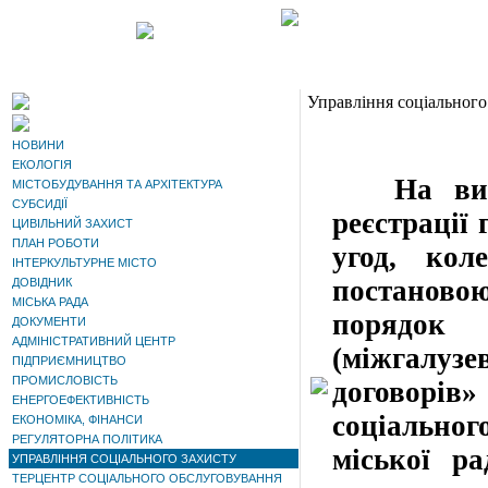
Управління соціального
НОВИНИ
ЕКОЛОГІЯ
На викон
МІСТОБУДУВАННЯ ТА АРХІТЕКТУРА
СУБСИДІЇ
реєстрації 
ЦИВІЛЬНИЙ ЗАХИСТ
ПЛАН РОБОТИ
угод, кол
ІНТЕРКУЛЬТУРНЕ МІСТО
постанов
ДОВІДНИК
МІСЬКА РАДА
порядок 
ДОКУМЕНТИ
АДМІНІСТРАТИВНИЙ ЦЕНТР
(міжгалузе
ПІДПРИЄМНИЦТВО
ПРОМИСЛОВІСТЬ
договорі
ЕНЕРГОЕФЕКТИВНІСТЬ
соціально
ЕКОНОМІКА, ФІНАНСИ
РЕГУЛЯТОРНА ПОЛІТИКА
міської ра
УПРАВЛІННЯ СОЦІАЛЬНОГО ЗАХИСТУ
ТЕРЦЕНТР СОЦІАЛЬНОГО ОБСЛУГОВУВАННЯ