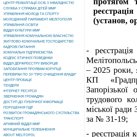
протягом 
ЦЕНТР РЕАБІЛІТАЦІЇ ОСІБ З ІНВАЛІДНІСТЮ
СЛУЖБА У СПРАВАХ ДІТЕЙ ММР
реєстраці
УПРАВЛІННЯ МОЛОДІ ТА СПОРТУ
(установ, о
МОЛОДІЖНИЙ ПАРЛАМЕНТ МЕЛІТОПОЛЯ
УПРАВЛІННЯ ОСВІТИ
ВІДДІЛ КУЛЬТУРИ ММР
УПРАВЛІННЯ КОМУНАЛЬНОЮ ВЛАСНІСТЮ
ЖИТЛОВО-КОМУНАЛЬНЕ ГОСПОДАРСТВО
КАДРОВІ ПИТАННЯ
- реєстраці
КОМУНАЛЬНІ ПІДПРИЄМСТВА
Мелітопольськ
КОДЕКС ЕТИЧНОЇ ПОВЕДІНКИ
ВІДДІЛ ДЕРЖРЕЄСТРУ ВИБОРЦІВ
– 2025 роки, 
ЗАПОБІГАННЯ ПРОЯВАМ КОРУПЦІЇ
ПЕРЕВІРКИ ПО ЗУ "ПРО ОЧИЩЕННЯ ВЛАДИ"
КП «Градпр
ЦЕНТР ПРОБАЦІЇ
ТЕНДЕРИ
Запорізької 
ІНТЕРНЕТ РЕСУРСИ
ЗВЕРНЕННЯ ГРОМАДЯН
трудового ко
ДОСТУП ДО ПУБЛІЧНОЇ ІНФОРМАЦІЇ
міської ради 
ПОРУШЕННЯ ПДР
РОЗВИТОК ГРОМАДЯНСЬКОГО СУСПІЛЬСТВА
за № 31-19;
ТРАНСПОРТ
АРХІВНИЙ ВІДДІЛ ММР
МУНІЦИПАЛЬНЕ ТЕЛЕБАЧЕННЯ
- реєстрація
ABOUT MELITOPOL