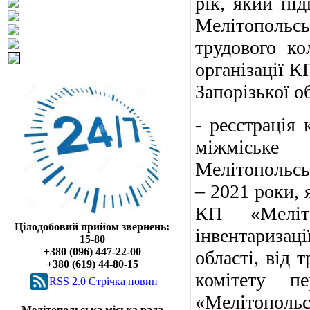
рік, який пі
Мелітопольсь
трудового ко
організації К
Запорізької о
- реєстрація
міжміське
Мелітопольськ
– 2021 роки, 
КП «Меліто
Цілодобовий прийом звернень:
інвентаризаці
15-80
+380 (096) 447-22-00
області, від 
+380 (619) 44-80-15
комітету пе
RSS 2.0 Cтрічка новин
«Мелітопо
Мелітопольська міська рада