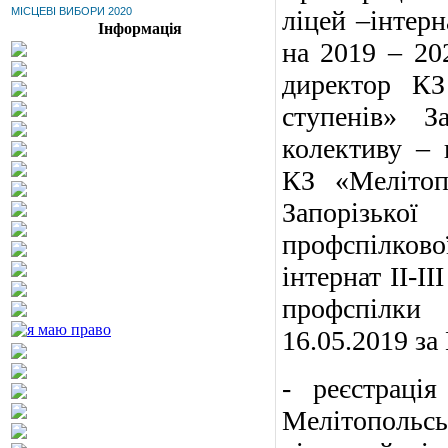
МІСЦЕВІ ВИБОРИ 2020
ліцей –інтерн
Інформація
на 2019 – 202
директор КЗ 
ступенів» З
колективу – 
КЗ «Мелітопо
Запорізько
профспілково
інтернат ІІ-І
профспілки 
16.05.2019 за
- реєстраці
Мелітопольськ