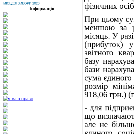
фізичних осіб
МІСЦЕВІ ВИБОРИ 2020
Інформація
При цьому су
меншою за р
місяць. У раз
(прибуток) 
звітного ква
базу нарахув
бази нарахув
сума єдиного
розмір мінім
918,06 грн.) (
- для підприє
що визначают
але не більш
єдиного соц