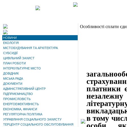
Особливості сплати єди
НОВИНИ
ЕКОЛОГІЯ
МІСТОБУДУВАННЯ ТА АРХІТЕКТУРА
СУБСИДІЇ
ЦИВІЛЬНИЙ ЗАХИСТ
ПЛАН РОБОТИ
Платн
ІНТЕРКУЛЬТУРНЕ МІСТО
загально
ДОВІДНИК
МІСЬКА РАДА
страхуванн
ДОКУМЕНТИ
платники є
АДМІНІСТРАТИВНИЙ ЦЕНТР
незалежну 
ПІДПРИЄМНИЦТВО
ПРОМИСЛОВІСТЬ
літератур
ЕНЕРГОЕФЕКТИВНІСТЬ
викладацьк
ЕКОНОМІКА, ФІНАНСИ
РЕГУЛЯТОРНА ПОЛІТИКА
в тому числ
УПРАВЛІННЯ СОЦІАЛЬНОГО ЗАХИСТУ
особи, як
ТЕРЦЕНТР СОЦІАЛЬНОГО ОБСЛУГОВУВАННЯ