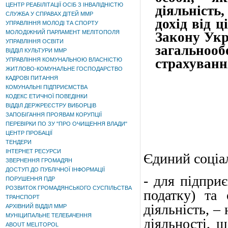
ЦЕНТР РЕАБІЛІТАЦІЇ ОСІБ З ІНВАЛІДНІСТЮ
діяльність
СЛУЖБА У СПРАВАХ ДІТЕЙ ММР
дохід від ц
УПРАВЛІННЯ МОЛОДІ ТА СПОРТУ
МОЛОДІЖНИЙ ПАРЛАМЕНТ МЕЛІТОПОЛЯ
Закону Укр
УПРАВЛІННЯ ОСВІТИ
загально
ВІДДІЛ КУЛЬТУРИ ММР
страхування
УПРАВЛІННЯ КОМУНАЛЬНОЮ ВЛАСНІСТЮ
ЖИТЛОВО-КОМУНАЛЬНЕ ГОСПОДАРСТВО
КАДРОВІ ПИТАННЯ
КОМУНАЛЬНІ ПІДПРИЄМСТВА
КОДЕКС ЕТИЧНОЇ ПОВЕДІНКИ
ВІДДІЛ ДЕРЖРЕЄСТРУ ВИБОРЦІВ
ЗАПОБІГАННЯ ПРОЯВАМ КОРУПЦІЇ
ПЕРЕВІРКИ ПО ЗУ "ПРО ОЧИЩЕННЯ ВЛАДИ"
ЦЕНТР ПРОБАЦІЇ
ТЕНДЕРИ
ІНТЕРНЕТ РЕСУРСИ
Єдиний соціа
ЗВЕРНЕННЯ ГРОМАДЯН
ДОСТУП ДО ПУБЛІЧНОЇ ІНФОРМАЦІЇ
- для підприє
ПОРУШЕННЯ ПДР
РОЗВИТОК ГРОМАДЯНСЬКОГО СУСПІЛЬСТВА
податку) та 
ТРАНСПОРТ
діяльність, –
АРХІВНИЙ ВІДДІЛ ММР
МУНІЦИПАЛЬНЕ ТЕЛЕБАЧЕННЯ
діяльності, 
ABOUT MELITOPOL