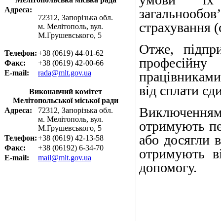
Адреса:
загальнооб
72312, Запорізька обл.
страхування (
м. Мелітополь, вул.
М.Грушевського, 5
Отже, підпр
Телефон:
+38 (0619) 44-01-62
професійну 
Факс:
+38 (0619) 42-00-66
E-mail:
rada@mlt.gov.ua
працівниками
від сплати єд
Виконавчий комітет
Мелітопольської міської ради
Виключенням
Адреса:
72312, Запорізька обл.
м. Мелітополь, вул.
отримують пен
М.Грушевського, 5
або досягли в
Телефон:
+38 (0619) 42-13-58
Факс:
+38 (06192) 6-34-70
отримують ві
E-mail:
mail@mlt.gov.ua
допомогу.