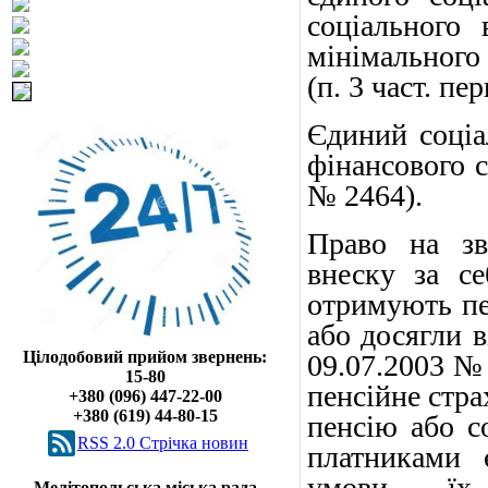
соціального
мінімального 
(п. 3 част. пе
Єдиний соціа
фінансового с
№ 2464).
Право на зв
внеску за с
отримують пен
або досягли в
Цілодобовий прийом звернень:
09.07.2003 №
15-80
пенсійне стра
+380 (096) 447-22-00
+380 (619) 44-80-15
пенсію або с
RSS 2.0 Cтрічка новин
платниками 
умови їх
Мелітопольська міська рада