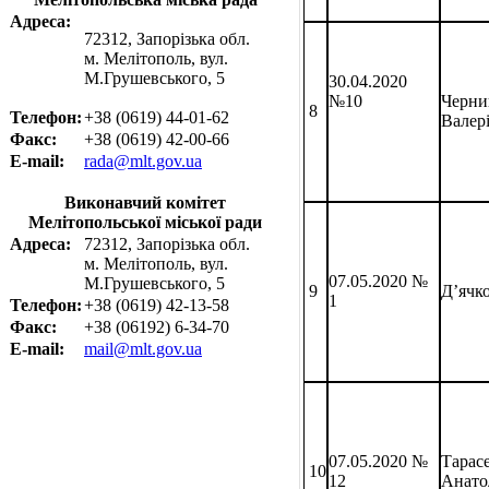
Адреса:
72312, Запорізька обл.
м. Мелітополь, вул.
М.Грушевського, 5
30.04.2020
Черни
№10
8
Телефон:
+38 (0619) 44-01-62
Валері
Факс:
+38 (0619) 42-00-66
E-mail:
rada@mlt.gov.ua
Виконавчий комітет
Мелітопольської міської ради
Адреса:
72312, Запорізька обл.
м. Мелітополь, вул.
07.05.2020 №
М.Грушевського, 5
Д’ячк
9
1
Телефон:
+38 (0619) 42-13-58
Факс:
+38 (06192) 6-34-70
E-mail:
mail@mlt.gov.ua
07.05.2020 №
Тарас
10
12
Анато