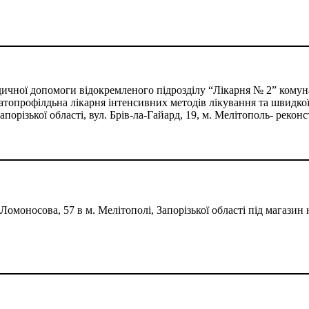
едичної допомоги відокремленого підрозділу “Лікарня № 2” кому
топрофілдьна лікарня інтенсивних методів лікування та швидко
порізької області, вул. Брів-ла-Гайард, 19, м. Мелітополь- рекон
Ломоносова, 57 в м. Мелітополі, Запорізької області під магази