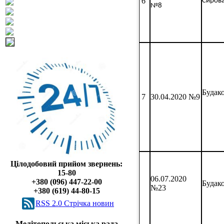
6
Сирова
№8
Будако
30.04.2020 №9
7
Цілодобовий прийом звернень:
15-80
06.07.2020
+380 (096) 447-22-00
Будако
№23
+380 (619) 44-80-15
RSS 2.0 Cтрічка новин
Мелітопольська міська рада