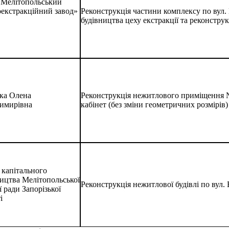
Мелітопольський
оекстракційний завод»
Реконструкція частини комплексу по вул. 
будівництва цеху екстракції та реконстру
ка Олена
Реконструкція нежитлового приміщення № 1
имирівна
кабінет (без зміни геометричних розмірів)
 капітального
ництва Мелітопольської
Реконструкція нежитлової будівлі по вул. 
ї ради Запорізької
і