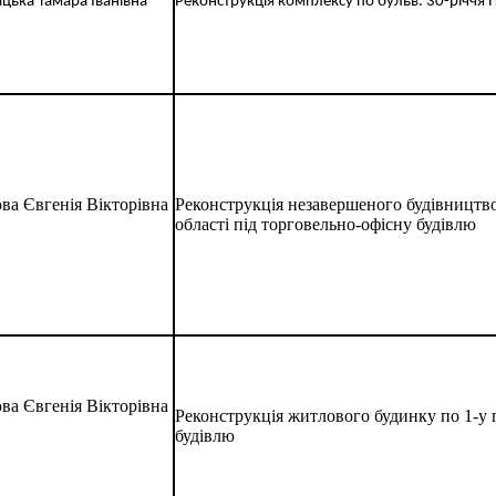
цька Тамара Іванівна
Реконструкція комплексу по бульв. 30-річчя П
ва Євгенія Вікторівна
Реконструкція незавершеного будівництво
області під торговельно-офісну будівлю
ва Євгенія Вікторівна
Реконструкція житлового будинку по 1-у п
будівлю