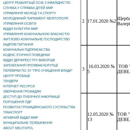
ЦЕНТР РЕАБІЛІТАЦІЇ ОСІБ З ІНВАЛІДНІСТЮ
СЛУЖБА У СПРАВАХ ДІТЕЙ ММР
УПРАВЛІННЯ МОЛОДІ ТА СПОРТУ
Щерба
МОЛОДІЖНИЙ ПАРЛАМЕНТ МЕЛІТОПОЛЯ
17.01.2020 №2
2
Валер
УПРАВЛІННЯ ОСВІТИ
ВІДДІЛ КУЛЬТУРИ ММР
УПРАВЛІННЯ КОМУНАЛЬНОЮ ВЛАСНІСТЮ
ЖИТЛОВО-КОМУНАЛЬНЕ ГОСПОДАРСТВО
КАДРОВІ ПИТАННЯ
КОМУНАЛЬНІ ПІДПРИЄМСТВА
КОДЕКС ЕТИЧНОЇ ПОВЕДІНКИ
ВІДДІЛ ДЕРЖРЕЄСТРУ ВИБОРЦІВ
ЗАПОБІГАННЯ ПРОЯВАМ КОРУПЦІЇ
16.03.2020 №
ТОВ 
3
ПЕРЕВІРКИ ПО ЗУ "ПРО ОЧИЩЕННЯ ВЛАДИ"
5
ДЕВЕ
ЦЕНТР ПРОБАЦІЇ
ТЕНДЕРИ
ІНТЕРНЕТ РЕСУРСИ
ЗВЕРНЕННЯ ГРОМАДЯН
ДОСТУП ДО ПУБЛІЧНОЇ ІНФОРМАЦІЇ
ПОРУШЕННЯ ПДР
РОЗВИТОК ГРОМАДЯНСЬКОГО СУСПІЛЬСТВА
ТРАНСПОРТ
12.05.2020 №
ТОВ 
АРХІВНИЙ ВІДДІЛ ММР
13
ДЕВЕ
МУНІЦИПАЛЬНЕ ТЕЛЕБАЧЕННЯ
ABOUT MELITOPOL