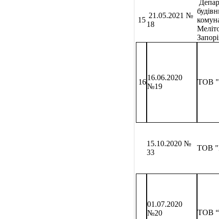
Депар
будівн
21.05.2021 №
15
комун
18
Меліто
Запорі
16.06.2020
16
ТОВ "
№19
15
.10.2020 №
ТОВ "
33
01.07.2020
ТОВ 
№20