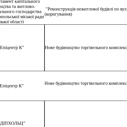
тамент капітального
ицтва та житлово-
"Реконструкція нежитлової будівлі по вул.
ального господарства
(коригування)
польської міської ради
зької області
Епіцентр К"
Нове будівництво торгівельного комплексу 
Нове будівництво торгівельного комплексу 
Епіцентр К"
“ДІПХОЛЬЦ”