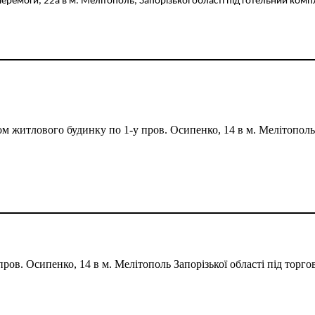
еремоги, 22а в м. Мелітополь, Запорізької області під готельний комп
м житлового будинку по 1-у пров. Осипенко, 14 в м. Мелітополь 
ров. Осипенко, 14 в м. Мелітополь Запорізької області під торго