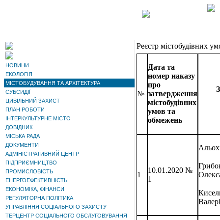
Реєстр містобудівних ум
НОВИНИ
Дата та
ЕКОЛОГІЯ
номер наказу
МІСТОБУДУВАННЯ ТА АРХІТЕКТУРА
про
З
СУБСИДІЇ
№
затвердження
ЦИВІЛЬНИЙ ЗАХИСТ
містобудівних
ПЛАН РОБОТИ
умов та
ІНТЕРКУЛЬТУРНЕ МІСТО
обмежень
ДОВІДНИК
МІСЬКА РАДА
ДОКУМЕНТИ
Альох
АДМІНІСТРАТИВНИЙ ЦЕНТР
ПІДПРИЄМНИЦТВО
Грибо
10.01.2020 №
ПРОМИСЛОВІСТЬ
Олекс
1
1
ЕНЕРГОЕФЕКТИВНІСТЬ
ЕКОНОМІКА, ФІНАНСИ
Кисел
РЕГУЛЯТОРНА ПОЛІТИКА
Валер
УПРАВЛІННЯ СОЦІАЛЬНОГО ЗАХИСТУ
ТЕРЦЕНТР СОЦІАЛЬНОГО ОБСЛУГОВУВАННЯ