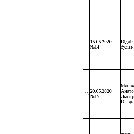
Відділ
15.05.2020
11
будів
№14
Машка
20.05.2020
Анато
12
№15
Дмитр
Влади