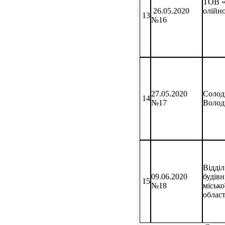
ТОВ «
26.05.2020
олійн
13
№16
27.05.2020
Солод
14
№17
Волод
Відділ
09.06.2020
будів
15
№18
місько
област