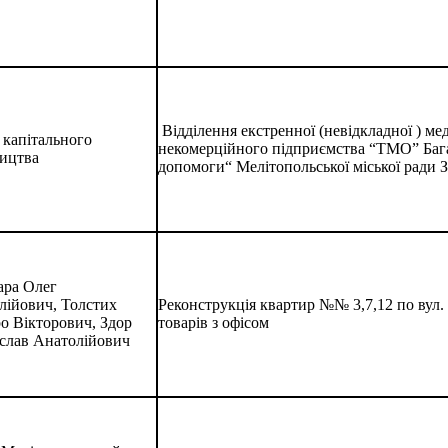
Відділення екстренної (невідкладної ) м
 капітального
некомерційного підприємства “ТМО” Бага
ництва
допомоги“ Мелітопольської міської ради За
ра Олег
лійович, Толстих
Реконструкція квартир №№ 3,7,12 по вул. 
о Вікторович, Здор
товарів з офісом
слав Анатолійович