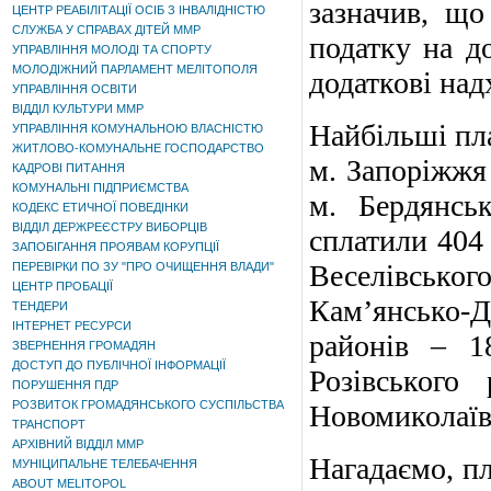
зазначив, що
ЦЕНТР РЕАБІЛІТАЦІЇ ОСІБ З ІНВАЛІДНІСТЮ
СЛУЖБА У СПРАВАХ ДІТЕЙ ММР
податку на до
УПРАВЛІННЯ МОЛОДІ ТА СПОРТУ
МОЛОДІЖНИЙ ПАРЛАМЕНТ МЕЛІТОПОЛЯ
додаткові над
УПРАВЛІННЯ ОСВІТИ
ВІДДІЛ КУЛЬТУРИ ММР
Найбільші пла
УПРАВЛІННЯ КОМУНАЛЬНОЮ ВЛАСНІСТЮ
ЖИТЛОВО-КОМУНАЛЬНЕ ГОСПОДАРСТВО
м. Запоріжжя 
КАДРОВІ ПИТАННЯ
КОМУНАЛЬНІ ПІДПРИЄМСТВА
м. Бердянсь
КОДЕКС ЕТИЧНОЇ ПОВЕДІНКИ
ВІДДІЛ ДЕРЖРЕЄСТРУ ВИБОРЦІВ
сплатили 404 
ЗАПОБІГАННЯ ПРОЯВАМ КОРУПЦІЇ
Веселівсько
ПЕРЕВІРКИ ПО ЗУ "ПРО ОЧИЩЕННЯ ВЛАДИ"
ЦЕНТР ПРОБАЦІЇ
Кам’янсько-
ТЕНДЕРИ
ІНТЕРНЕТ РЕСУРСИ
районів – 18
ЗВЕРНЕННЯ ГРОМАДЯН
ДОСТУП ДО ПУБЛІЧНОЇ ІНФОРМАЦІЇ
Розівського
ПОРУШЕННЯ ПДР
РОЗВИТОК ГРОМАДЯНСЬКОГО СУСПІЛЬСТВА
Новомиколаївс
ТРАНСПОРТ
АРХІВНИЙ ВІДДІЛ ММР
Нагадаємо, п
МУНІЦИПАЛЬНЕ ТЕЛЕБАЧЕННЯ
ABOUT MELITOPOL