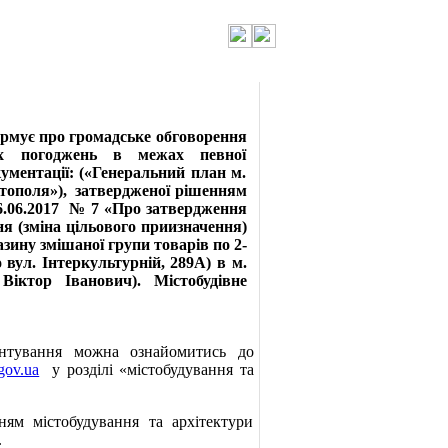
ормує про громадське обговорення
их погоджень в межах певної
кументації: («Генеральний план м.
тополя»),
затвердженої рішенням
.06.2017
№ 7 «Про затвердження
ня (зміна цільового приизначення)
зину змішаної групи товарів по 2-
 вул. Інтеркультурній, 289А) в
м.
Віктор Іванович). Містобудівне
унтування можна ознайомитись до
gov.ua
у розділі «містобудування та
ням містобудування та архітектури
.