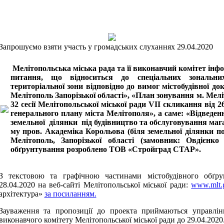
Запрошуємо взяти участь у громадських слуханнях 29.04.2020
Мелітопольська міська рада та її виконавчий комітет інф
питання, що відноситься до спеціальних зональн
територіальної зони відповідно до вимог містобудівної до
Мелітополь Запорізької області», «План зонування м. Мелі
32 сесії Мелітопольської міської ради VІІ скликання від 26
генерального плану міста Мелітополя», а саме: «Відведен
земельної
ділянки
під будівництво та обслуговування мага
му пров. Академіка Корольова (біля земельної ділянки по
Мелітополь, Запорізької області (замовник: Овдієнко 
обґрунтування розроблено ТОВ «Стройград СТАР».
З текстовою та графічною частинами містобудівного обґр
28.04.2020 на веб-сайті Мелітопольської міської ради:
www.mlt.
архітектура»
за посиланням.
Зауваження та пропозиції до проекта приймаються управлін
виконавчого комітету Мелітопольської міської ради до 29.04.2020