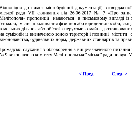
Відповідно до вимог містобудівної документації, затвердженої
міської ради VІІ скликання від 26.06.2017 № 7 «Про затве
Мелітополя» пропозиції надаються
в письмовому вигляді із
батькові, місця проживання фізичної або юридичної особи, якщ
земельних ділянок або об’єктів нерухомого майна, розташованих 
на суміжній із визначеною зоною території і повинні містити
законодавства, будівельних норм, державних стандартів та прави
Громадські слухання з обговорення з вищезазначеного питання ві
№ 9 виконавчого комітету Мелітопольської міської ради по вул. 
< Пред.
След. >