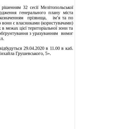
 рішенням 32 сесії Мелітопольської
рдження генерального плану міста
 зазначенням прізвища, ім’я та по
о вони є власниками (користувачами)
в межах цієї територіальної зони та
 обґрунтування з урахуванням вимог
л.
дбудуться 29.04.2020 в 11.00 в каб.
Михайла Грушевського, 5».