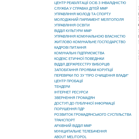
ЦЕНТР РЕАБІЛІТАЦІЇ ОСІБ З ІНВАЛІДНІСТЮ
СЛУЖБА У СПРАВАХ ДІТЕЙ ММР
УПРАВЛІННЯ МОЛОДІ ТА СПОРТУ
МОЛОДІЖНИЙ ПАРЛАМЕНТ МЕЛІТОПОЛЯ
УПРАВЛІННЯ ОСВІТИ
ВІДДІЛ КУЛЬТУРИ ММР
УПРАВЛІННЯ КОМУНАЛЬНОЮ ВЛАСНІСТЮ
ЖИТЛОВО-КОМУНАЛЬНЕ ГОСПОДАРСТВО
КАДРОВІ ПИТАННЯ
КОМУНАЛЬНІ ПІДПРИЄМСТВА
КОДЕКС ЕТИЧНОЇ ПОВЕДІНКИ
ВІДДІЛ ДЕРЖРЕЄСТРУ ВИБОРЦІВ
ЗАПОБІГАННЯ ПРОЯВАМ КОРУПЦІЇ
ПЕРЕВІРКИ ПО ЗУ "ПРО ОЧИЩЕННЯ ВЛАДИ"
ЦЕНТР ПРОБАЦІЇ
ТЕНДЕРИ
ІНТЕРНЕТ РЕСУРСИ
ЗВЕРНЕННЯ ГРОМАДЯН
ДОСТУП ДО ПУБЛІЧНОЇ ІНФОРМАЦІЇ
ПОРУШЕННЯ ПДР
РОЗВИТОК ГРОМАДЯНСЬКОГО СУСПІЛЬСТВА
ТРАНСПОРТ
АРХІВНИЙ ВІДДІЛ ММР
МУНІЦИПАЛЬНЕ ТЕЛЕБАЧЕННЯ
ABOUT MELITOPOL