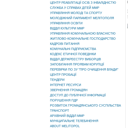
ЦЕНТР РЕАБІЛІТАЦІЇ ОСІБ З ІНВАЛІДНІСТЮ
СЛУЖБА У СПРАВАХ ДІТЕЙ ММР
УПРАВЛІННЯ МОЛОДІ ТА СПОРТУ
МОЛОДІЖНИЙ ПАРЛАМЕНТ МЕЛІТОПОЛЯ
УПРАВЛІННЯ ОСВІТИ
ВІДДІЛ КУЛЬТУРИ ММР
УПРАВЛІННЯ КОМУНАЛЬНОЮ ВЛАСНІСТЮ
ЖИТЛОВО-КОМУНАЛЬНЕ ГОСПОДАРСТВО
КАДРОВІ ПИТАННЯ
КОМУНАЛЬНІ ПІДПРИЄМСТВА
КОДЕКС ЕТИЧНОЇ ПОВЕДІНКИ
ВІДДІЛ ДЕРЖРЕЄСТРУ ВИБОРЦІВ
ЗАПОБІГАННЯ ПРОЯВАМ КОРУПЦІЇ
ПЕРЕВІРКИ ПО ЗУ "ПРО ОЧИЩЕННЯ ВЛАДИ"
ЦЕНТР ПРОБАЦІЇ
ТЕНДЕРИ
ІНТЕРНЕТ РЕСУРСИ
ЗВЕРНЕННЯ ГРОМАДЯН
ДОСТУП ДО ПУБЛІЧНОЇ ІНФОРМАЦІЇ
ПОРУШЕННЯ ПДР
РОЗВИТОК ГРОМАДЯНСЬКОГО СУСПІЛЬСТВА
ТРАНСПОРТ
АРХІВНИЙ ВІДДІЛ ММР
МУНІЦИПАЛЬНЕ ТЕЛЕБАЧЕННЯ
ABOUT MELITOPOL