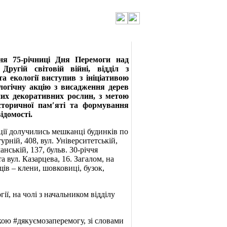
ння 75-річниці Дня Перемоги над
Другій світовій війні, відділ з
а екології виступив з ініціативою
логічну акцію з висадження дерев
них декоративних рослин, з метою
сторичної пам′яті та формування
ідомості.
кції долучились мешканці будинків по
турній, 408, вул. Університетській,
анській, 137, бульв. 30-річчя
а вул. Казарцева, 16. Загалом, на
ів – клени, шовковиці, бузок,
гії, на чолі з начальником відділу
кою #дякуємозаперемогу, зі словами