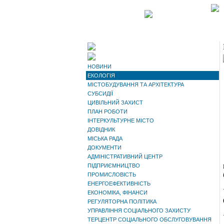
НОВИНИ
ЕКОЛОГІЯ
МІСТОБУДУВАННЯ ТА АРХІТЕКТУРА
СУБСИДІЇ
ЦИВІЛЬНИЙ ЗАХИСТ
ПЛАН РОБОТИ
ІНТЕРКУЛЬТУРНЕ МІСТО
ДОВІДНИК
МІСЬКА РАДА
ДОКУМЕНТИ
АДМІНІСТРАТИВНИЙ ЦЕНТР
ПІДПРИЄМНИЦТВО
ПРОМИСЛОВІСТЬ
ЕНЕРГОЕФЕКТИВНІСТЬ
ЕКОНОМІКА, ФІНАНСИ
РЕГУЛЯТОРНА ПОЛІТИКА
УПРАВЛІННЯ СОЦІАЛЬНОГО ЗАХИСТУ
ТЕРЦЕНТР СОЦІАЛЬНОГО ОБСЛУГОВУВАННЯ