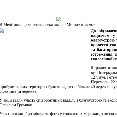
В Мелітополі розпочалась еко-акція «Ми пам'ятаємо»
Д
о відзначе
нацизмом у 
благоустрою т
провести еко
та багаторіч
збереження і
екологічної с
в
6 травня до а
вул. Інтеркуль
127, вул. Гетьм
Перемоги, 22 т
прибудинкових територіях було висаджено більше 40 дерев та кущ
бірючина та черемха.
У акції взяли участь співробітники відділу з благоустрою та еколо
Олексієм Громико.
Учасники акції розміщують фото у соціальних мережах, з познач