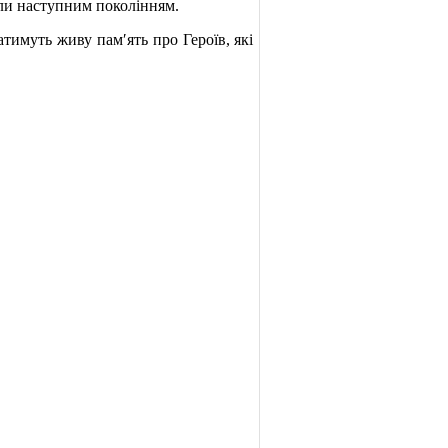
али наступним поколінням.
атимуть живу пам′ять про Героїв, які