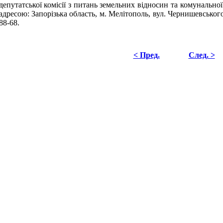
депутатської комісії з питань земельних відносин та комунальної
адресою: Запорізька область, м. Мелітополь, вул. Чернишевського,
88-68.
< Пред.
След. >