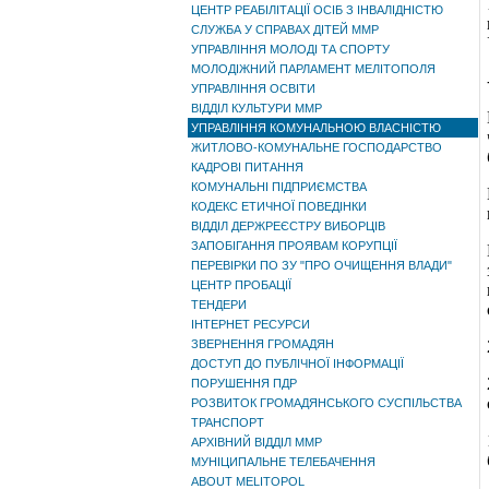
ЦЕНТР РЕАБІЛІТАЦІЇ ОСІБ З ІНВАЛІДНІСТЮ
СЛУЖБА У СПРАВАХ ДІТЕЙ ММР
УПРАВЛІННЯ МОЛОДІ ТА СПОРТУ
МОЛОДІЖНИЙ ПАРЛАМЕНТ МЕЛІТОПОЛЯ
УПРАВЛІННЯ ОСВІТИ
ВІДДІЛ КУЛЬТУРИ ММР
УПРАВЛІННЯ КОМУНАЛЬНОЮ ВЛАСНІСТЮ
ЖИТЛОВО-КОМУНАЛЬНЕ ГОСПОДАРСТВО
КАДРОВІ ПИТАННЯ
КОМУНАЛЬНІ ПІДПРИЄМСТВА
КОДЕКС ЕТИЧНОЇ ПОВЕДІНКИ
ВІДДІЛ ДЕРЖРЕЄСТРУ ВИБОРЦІВ
ЗАПОБІГАННЯ ПРОЯВАМ КОРУПЦІЇ
ПЕРЕВІРКИ ПО ЗУ "ПРО ОЧИЩЕННЯ ВЛАДИ"
ЦЕНТР ПРОБАЦІЇ
ТЕНДЕРИ
ІНТЕРНЕТ РЕСУРСИ
ЗВЕРНЕННЯ ГРОМАДЯН
ДОСТУП ДО ПУБЛІЧНОЇ ІНФОРМАЦІЇ
ПОРУШЕННЯ ПДР
РОЗВИТОК ГРОМАДЯНСЬКОГО СУСПІЛЬСТВА
ТРАНСПОРТ
АРХІВНИЙ ВІДДІЛ ММР
МУНІЦИПАЛЬНЕ ТЕЛЕБАЧЕННЯ
ABOUT MELITOPOL