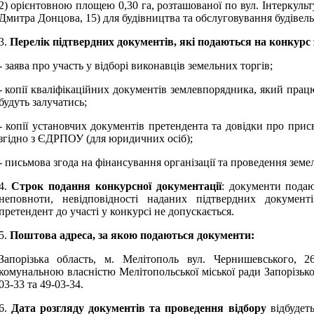
2) орієнтовною площею 0,30 га, розташованої по вул. Інтеркульту
Дмитра Донцова, 15) для будівництва та обслуговування будівель
3.
Перелік підтвердних документів, які подаються на конкурс 
- заява про участь у відборі виконавців земельних торгів;
- копії кваліфікаційних документів землевпорядника, який пра
будуть залучатись;
- копії установчих документів претендента та довідки про при
згідно з ЄДРПОУ (для юридичних осіб);
- письмова згода на фінансування організації та проведення земе
4.
Строк подання конкурсної документації
: документи подаю
неповноти, невідповідності наданих підтвердних документ
претендент до участі у конкурсі не допускається.
5.
Поштова адреса, за якою подаються документи:
Запорізь
ка область, м.
Мелітопо
ль вул.
Чернишевського, 2
комунальною власністю Мелітопольської міської ради Запорізько
03-33 та 49-03-34
.
6.
Дата розгляду документів та проведення відбору
відбудет