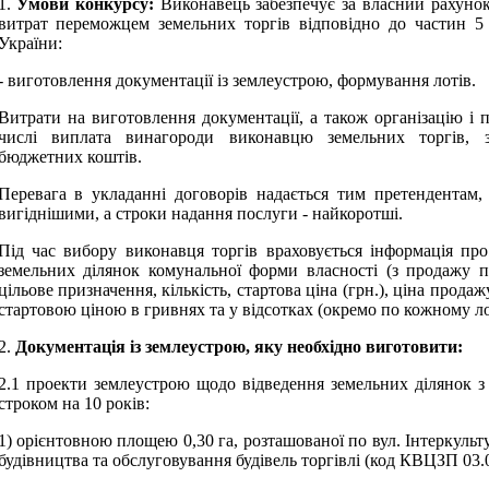
1.
Умови конкурсу:
Виконавець забезпечує за власний рахуно
витрат переможцем земельних торгів відповідно до частин 5 
України:
- виготовлення документації із землеустрою, формування лотів.
Витрати на виготовлення документації, а також
організацію і 
числі виплата винагороди виконавцю земельних торгів, з
бюджетних коштів.
Перевага в укладанні договорів надається тим претендентам,
вигіднішими, а строки надання послуги - найкоротші.
Під час вибору виконавця торгів враховується інформація пр
земельних ділянок комунальної форми власності (з продажу п
цільове призначення, кількість, стартова ціна (грн.), ціна продаж
стартовою ціною в гривнях та у відсотках (окремо по кожному ло
2.
Документація із землеустрою, яку необхідно виготовити:
2.1 проекти землеустрою щодо відведення земельних ділянок 
строком на 10 років:
1) орієнтовною площею 0,30 га, розташованої по вул. Інтеркульту
будівництва та обслуговування будівель торгівлі (код КВЦЗП 03.0