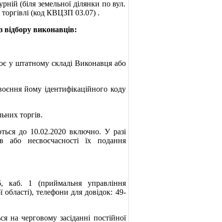
рній (біля земельної ділянки по вул.
 торгівлі (код КВЦЗП 03.07) .
з відбору виконавців:
цює у штатному складі Виконавця або
своєння йому ідентифікаційного коду
льних торгів.
ться до 10.02.2020 включно. У разі
ів або несвоєчасності їх подання
6
, каб.
1 (приймальня управління
ї області),
телефон
и
для довідок:
49-
ься на черговому засіданні постійної