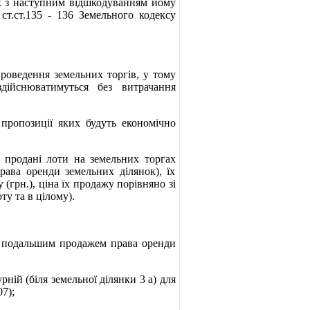
к з наступним відшкодуванням йому
ст.ст.135 - 136 Земельного кодексу
проведення земельних торгів, у тому
дійснюватимуться без витрачання
 пропозиції яких будуть економічно
о продані лоти на земельних торгах
рава оренди земельних ділянок), їх
у (грн.), ціна їх продажу порівняно зі
ту та в цілому).
з подальшим продажем права оренди
рній (біля земельної ділянки 3 а) для
7);