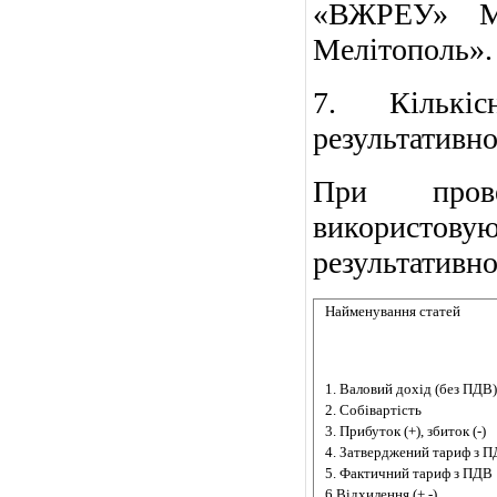
«ВЖРЕУ» 
Мелітополь».
7. Кількі
результативно
При провед
використов
результативно
Найменування статей
1. Валовий дохід (без ПДВ)
2. Собівартість
3. Прибуток (+), збиток (-)
4. Затверджений тариф з 
5. Фактичний тариф з ПДВ
6.Відхилення (+,-)