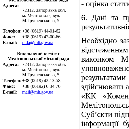
- оцінка стат
Адреса:
72312, Запорізька обл.
м. Мелітополь, вул.
6. Дані та п
М.Грушевського, 5
результативні
Телефон:
+38 (0619) 44-01-62
Факс:
+38 (0619) 42-00-66
Необхідно за
E-mail:
rada@mlt.gov.ua
відстеження
Виконавчий комітет
виконком Ме
Мелітопольської міської ради
Адреса:
72312, Запорізька обл.
уповноважено
м. Мелітополь, вул.
М.Грушевського, 5
результатам
Телефон:
+38 (0619) 42-13-58
здійснювати
Факс:
+38 (06192) 6-34-70
E-mail:
mail@mlt.gov.ua
«КК «Комене
Мелітопольськ
Суб’єкти підп
інформації б