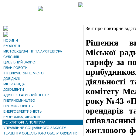
Звіт про повторне відст
Рішення ви
НОВИНИ
ЕКОЛОГІЯ
Міської рад
МІСТОБУДУВАННЯ ТА АРХІТЕКТУРА
СУБСИДІЇ
тарифу за по
ЦИВІЛЬНИЙ ЗАХИСТ
ПЛАН РОБОТИ
прибудинков
ІНТЕРКУЛЬТУРНЕ МІСТО
ДОВІДНИК
діяльності 
МІСЬКА РАДА
комітету Мел
ДОКУМЕНТИ
АДМІНІСТРАТИВНИЙ ЦЕНТР
року №43 «П
ПІДПРИЄМНИЦТВО
ПРОМИСЛОВІСТЬ
орендарів т
ЕНЕРГОЕФЕКТИВНІСТЬ
ЕКОНОМІКА, ФІНАНСИ
співвласни
РЕГУЛЯТОРНА ПОЛІТИКА
житлового фо
УПРАВЛІННЯ СОЦІАЛЬНОГО ЗАХИСТУ
ТЕРЦЕНТР СОЦІАЛЬНОГО ОБСЛУГОВУВАННЯ