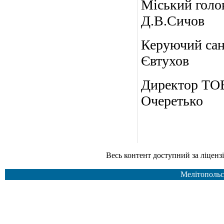
Міс
Д.В.Сичов
Керуючий
Євтухов
Директор ТОВ
Очеретько
Весь контент доступний за ліцензією Creative Common
Мелітопольс