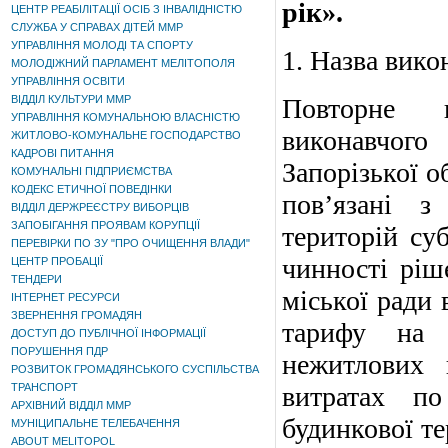
рік».
ЦЕНТР РЕАБІЛІТАЦІЇ ОСІБ З ІНВАЛІДНІСТЮ
СЛУЖБА У СПРАВАХ ДІТЕЙ ММР
УПРАВЛІННЯ МОЛОДІ ТА СПОРТУ
1. Назва вико
МОЛОДІЖНИЙ ПАРЛАМЕНТ МЕЛІТОПОЛЯ
УПРАВЛІННЯ ОСВІТИ
ВІДДІЛ КУЛЬТУРИ ММР
Повторне в
УПРАВЛІННЯ КОМУНАЛЬНОЮ ВЛАСНІСТЮ
виконавчого
ЖИТЛОВО-КОМУНАЛЬНЕ ГОСПОДАРСТВО
КАДРОВІ ПИТАННЯ
Запорізької о
КОМУНАЛЬНІ ПІДПРИЄМСТВА
КОДЕКС ЕТИЧНОЇ ПОВЕДІНКИ
пов’язані з
ВІДДІЛ ДЕРЖРЕЄСТРУ ВИБОРЦІВ
ЗАПОБІГАННЯ ПРОЯВАМ КОРУПЦІЇ
територій суб
ПЕРЕВІРКИ ПО ЗУ "ПРО ОЧИЩЕННЯ ВЛАДИ"
чинності ріш
ЦЕНТР ПРОБАЦІЇ
ТЕНДЕРИ
міської ради
ІНТЕРНЕТ РЕСУРСИ
ЗВЕРНЕННЯ ГРОМАДЯН
тарифу на 
ДОСТУП ДО ПУБЛІЧНОЇ ІНФОРМАЦІЇ
ПОРУШЕННЯ ПДР
нежитлових 
РОЗВИТОК ГРОМАДЯНСЬКОГО СУСПІЛЬСТВА
ТРАНСПОРТ
витратах п
АРХІВНИЙ ВІДДІЛ ММР
будинкової т
МУНІЦИПАЛЬНЕ ТЕЛЕБАЧЕННЯ
ABOUT MELITOPOL