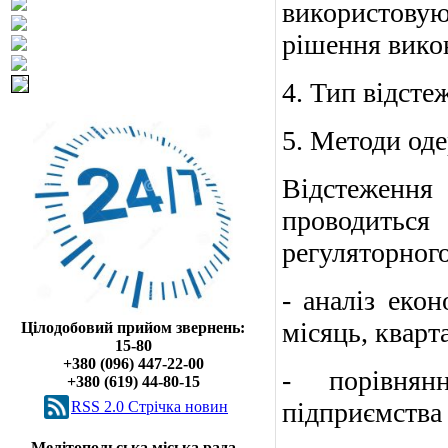
використовуют
рішення викон
4. Тип відсте
5. Методи оде
Відстеження 
проводиться
регуляторного
- аналіз екон
місяць, кварта
Цілодобовий прийом звернень:
15-80
+380 (096) 447-22-00
- порівнян
+380 (619) 44-80-15
підприємства 
RSS 2.0 Cтрічка новин
Мелітопольська міська рада