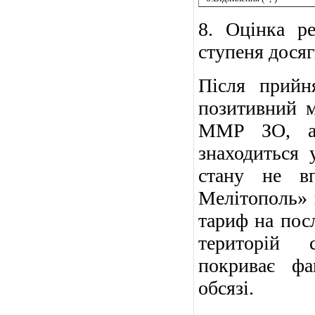
8. Оцінка ре
ступеня досяг
Після прийн
позитивний 
ММР ЗО, ал
знаходиться 
стану не в
Мелітополь» п
тариф на пос
територій с
покриває фа
обсязі.