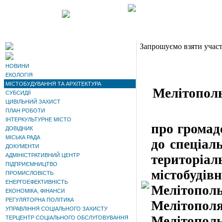
Запрошуємо взяти участ
НОВИНИ
ЕКОЛОГІЯ
МІСТОБУДУВАННЯ ТА АРХІТЕКТУРА
Мелітополь
СУБСИДІЇ
ЦИВІЛЬНИЙ ЗАХИСТ
ПЛАН РОБОТИ
ІНТЕРКУЛЬТУРНЕ МІСТО
про громад
ДОВІДНИК
МІСЬКА РАДА
до спеціал
ДОКУМЕНТИ
АДМІНІСТРАТИВНИЙ ЦЕНТР
територі
ПІДПРИЄМНИЦТВО
містобудів
ПРОМИСЛОВІСТЬ
ЕНЕРГОЕФЕКТИВНІСТЬ
Мелітополь
ЕКОНОМІКА, ФІНАНСИ
РЕГУЛЯТОРНА ПОЛІТИКА
Мелітопол
УПРАВЛІННЯ СОЦІАЛЬНОГО ЗАХИСТУ
Мелітопол
ТЕРЦЕНТР СОЦІАЛЬНОГО ОБСЛУГОВУВАННЯ