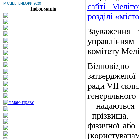
МІСЦЕВІ ВИБОРИ 2020
сайті Меліт
Інформація
розділі «міст
Зауваження 
управлінням 
комітету Мелі
Відповідно 
затвердженої
ради VІІ скли
генеральног
надаються
прізвища,
фізичної або
(користува