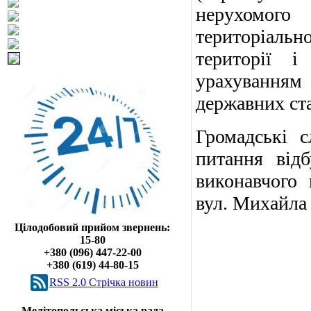
нерухомого
територіальн
території 
урахуванням
державних ста
Громадські с
питання від
виконавчого 
вул. Михайла 
Цілодобовий прийом звернень:
15-80
+380 (096) 447-22-00
+380 (619) 44-80-15
RSS 2.0 Cтрічка новин
Мелітопольська міська рада