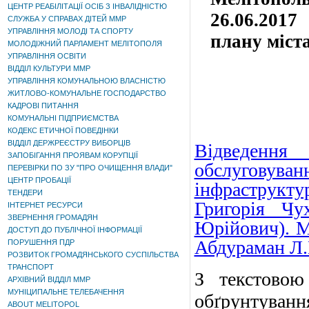
ЦЕНТР РЕАБІЛІТАЦІЇ ОСІБ З ІНВАЛІДНІСТЮ
26.06.201
СЛУЖБА У СПРАВАХ ДІТЕЙ ММР
УПРАВЛІННЯ МОЛОДІ ТА СПОРТУ
плану міста
МОЛОДІЖНИЙ ПАРЛАМЕНТ МЕЛІТОПОЛЯ
УПРАВЛІННЯ ОСВІТИ
ВІДДІЛ КУЛЬТУРИ ММР
УПРАВЛІННЯ КОМУНАЛЬНОЮ ВЛАСНІСТЮ
ЖИТЛОВО-КОМУНАЛЬНЕ ГОСПОДАРСТВО
КАДРОВІ ПИТАННЯ
КОМУНАЛЬНІ ПІДПРИЄМСТВА
КОДЕКС ЕТИЧНОЇ ПОВЕДІНКИ
ВІДДІЛ ДЕРЖРЕЄСТРУ ВИБОРЦІВ
Відведення
ЗАПОБІГАННЯ ПРОЯВАМ КОРУПЦІЇ
обслуговува
ПЕРЕВІРКИ ПО ЗУ "ПРО ОЧИЩЕННЯ ВЛАДИ"
ЦЕНТР ПРОБАЦІЇ
інфраструк
ТЕНДЕРИ
Григорія Чу
ІНТЕРНЕТ РЕСУРСИ
ЗВЕРНЕННЯ ГРОМАДЯН
Юрійович). М
ДОСТУП ДО ПУБЛІЧНОЇ ІНФОРМАЦІЇ
Абдураман Л
ПОРУШЕННЯ ПДР
РОЗВИТОК ГРОМАДЯНСЬКОГО СУСПІЛЬСТВА
ТРАНСПОРТ
З текстовою
АРХІВНИЙ ВІДДІЛ ММР
МУНІЦИПАЛЬНЕ ТЕЛЕБАЧЕННЯ
обґрунтуван
ABOUT MELITOPOL