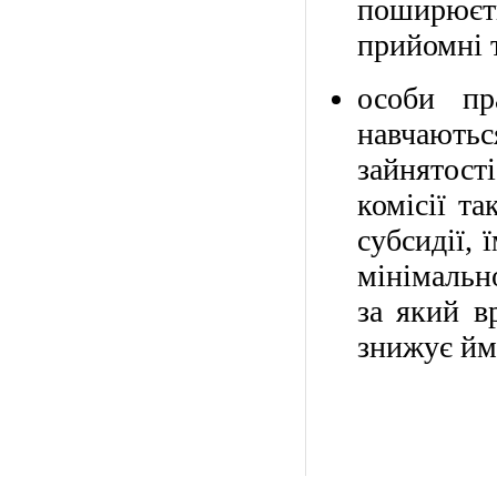
поширюєт
прийомні т
особи пр
навчають
зайнятост
комісії т
субсидії, 
мінімально
за який в
знижує ймо