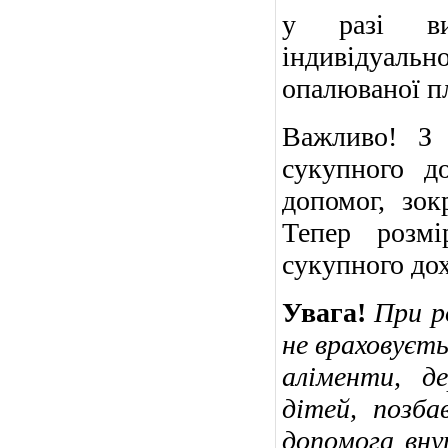
у разі вик
індивідуаль
опалюваної п
Важливо! З 
сукупного д
допомог, зок
Тепер розмі
сукупного до
Увага!
При ро
не враховуєт
аліменти, д
дітей, позба
допомога вну