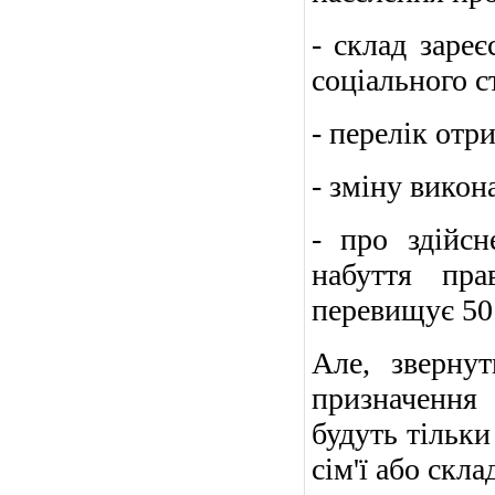
- склад заре
соціального с
- перелік отр
- зміну викон
- про здійсн
набуття пра
перевищує 50 
Але, зверну
призначення
будуть тільки
сім'ї або скл