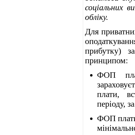
соціальних в
обліку
.
Для приватни
оподаткування
прибутку) з
принципом:
ФОП пла
зараховує
плати, в
періоду, з
ФОП платн
мінімально