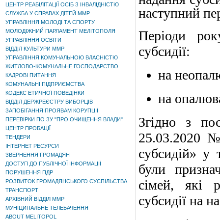
ЦЕНТР РЕАБІЛІТАЦІЇ ОСІБ З ІНВАЛІДНІСТЮ
наступний пер
СЛУЖБА У СПРАВАХ ДІТЕЙ ММР
УПРАВЛІННЯ МОЛОДІ ТА СПОРТУ
МОЛОДІЖНИЙ ПАРЛАМЕНТ МЕЛІТОПОЛЯ
Періоди рок
УПРАВЛІННЯ ОСВІТИ
субсидії:
ВІДДІЛ КУЛЬТУРИ ММР
УПРАВЛІННЯ КОМУНАЛЬНОЮ ВЛАСНІСТЮ
ЖИТЛОВО-КОМУНАЛЬНЕ ГОСПОДАРСТВО
на неопал
КАДРОВІ ПИТАННЯ
КОМУНАЛЬНІ ПІДПРИЄМСТВА
КОДЕКС ЕТИЧНОЇ ПОВЕДІНКИ
на опалюв
ВІДДІЛ ДЕРЖРЕЄСТРУ ВИБОРЦІВ
ЗАПОБІГАННЯ ПРОЯВАМ КОРУПЦІЇ
Згідно з по
ПЕРЕВІРКИ ПО ЗУ "ПРО ОЧИЩЕННЯ ВЛАДИ"
ЦЕНТР ПРОБАЦІЇ
25.03.2020 
ТЕНДЕРИ
ІНТЕРНЕТ РЕСУРСИ
субсидій» у 
ЗВЕРНЕННЯ ГРОМАДЯН
ДОСТУП ДО ПУБЛІЧНОЇ ІНФОРМАЦІЇ
були признач
ПОРУШЕННЯ ПДР
сімей, які 
РОЗВИТОК ГРОМАДЯНСЬКОГО СУСПІЛЬСТВА
ТРАНСПОРТ
субсидії на н
АРХІВНИЙ ВІДДІЛ ММР
МУНІЦИПАЛЬНЕ ТЕЛЕБАЧЕННЯ
ABOUT MELITOPOL