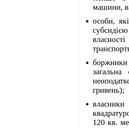
машини, в
особи, як
субсидією
власності
транспортн
боржники
загальна
неоподатк
гривень);
власник
квадратур
120 кв. м