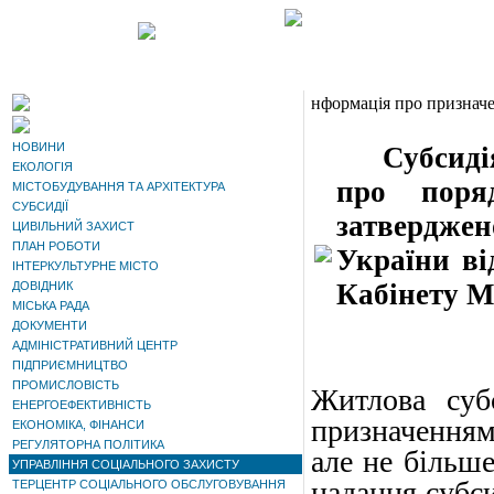
нформація про призначе
НОВИНИ
Субсидія 
ЕКОЛОГІЯ
про поря
МІСТОБУДУВАННЯ ТА АРХІТЕКТУРА
СУБСИДІЇ
затвердже
ЦИВІЛЬНИЙ ЗАХИСТ
ПЛАН РОБОТИ
України ві
ІНТЕРКУЛЬТУРНЕ МІСТО
Кабінету Мі
ДОВІДНИК
МІСЬКА РАДА
ДОКУМЕНТИ
АДМІНІСТРАТИВНИЙ ЦЕНТР
ПІДПРИЄМНИЦТВО
ПРОМИСЛОВІСТЬ
Житлова субс
ЕНЕРГОЕФЕКТИВНІСТЬ
призначенням
ЕКОНОМІКА, ФІНАНСИ
РЕГУЛЯТОРНА ПОЛІТИКА
але не більше
УПРАВЛІННЯ СОЦІАЛЬНОГО ЗАХИСТУ
надання субси
ТЕРЦЕНТР СОЦІАЛЬНОГО ОБСЛУГОВУВАННЯ