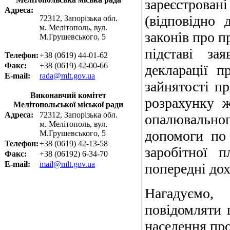
зареєстрова
Адреса:
(
відповідно 
72312, Запорізька обл.
м. Мелітополь, вул.
законів про 
М.Грушевського, 5
підставі за
Телефон:
+38 (0619) 44-01-62
Факс:
+38 (0619) 42-00-66
декларації п
E-mail:
rada@mlt.gov.ua
зайнятості п
Виконавчий комітет
розрахунку ж
Мелітопольської міської ради
Адреса:
72312, Запорізька обл.
опалювальног
м. Мелітополь, вул.
допомоги по 
М.Грушевського, 5
Телефон:
+38 (0619) 42-13-58
заробітної 
Факс:
+38 (06192) 6-34-70
E-mail:
mail@mlt.gov.ua
попередні дох
Нагадуємо,
повідомляти 
населення про