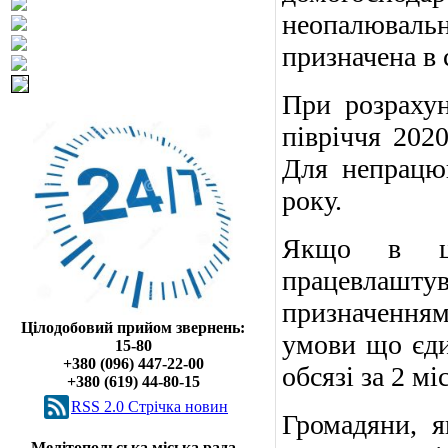
неопалювальн
призначена в 
При розрахун
півріччя 2020
Для непрацюю
року.
Якщо в це
працевлаштув
призначенням 
Цілодобовий прийом звернень:
умови що єди
15-80
+380 (096) 447-22-00
обсязі за 2 мі
+380 (619) 44-80-15
RSS 2.0 Cтрічка новин
Громадяни, я
Мелітопольська міська рада