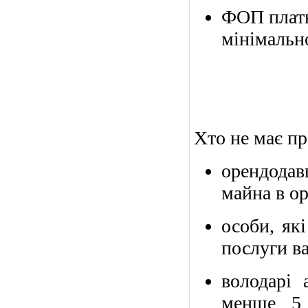
ФОП платн
мінімально
Хто не має пр
орендодав
майна в о
особи, як
послуги ва
володарі 
менше 5 