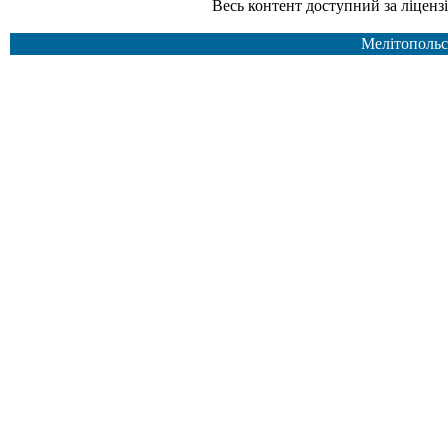
Весь контент доступний за ліцензією Creative Common
Мелітопольс