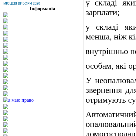
у складі як
МІСЦЕВІ ВИБОРИ 2020
Інформація
зарплати;
у складі як
менша, ніж кі
внутрішньо п
особам, які 
У неопалювал
звернення дл
отримують су
Автоматичн
опалювальний 
домогоспо