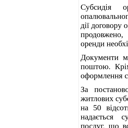
Субсидія 
опалювального
дії договору 
продовжено, 
оренди необхі
Документи мо
поштою. Крім
оформлення
с
За постанов
житлових суб
на 50 відсот
надається с
послуг, що в