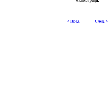
міської ради.
< Пред.
След. >