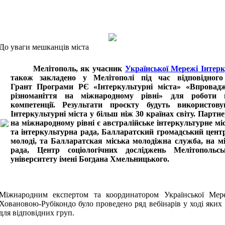
До уваги мешканців міста
Мелітополь, як учасник
Української Мережі Інтер
також закладено у Мелітополі під час відповідно
Грант Програми РЄ «Інтеркультурні міста» «Впровадж
різноманіття на міжнародному рівні» для роботи н
компетенції. Результати проєкту будуть використо
Інтеркультурні міста у більш ніж 30 країнах світу. Парт
на міжнародному рівні є австралійське інтеркультурне мі
та інтеркультурна рада, Балларатский громадський центр
молоді, та Балларатская міська молодіжна служба, на м
рада, Центр соціологічних досліджень Мелітопольсь
університету імені Богдана Хмельницького.
Міжнародним експертом та координатором Української Мере
Ховановою-Рубікондо було проведено ряд вебінарів у ході яких 
для відповідних груп.