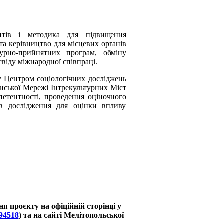
нтів і методика для підвищення
та керівництво для місцевих органів
урно-прийнятних програм, обміну
віду міжнародної співпраці.
ту Центром соціологічних досліджень
ської Мережі Інтрекультурних Міст
петентності, проведення оціночного
тів дослідження для оцінки впливу
я проєкту на офіційній сторінці у
94518
) та на сайті Мелітопольської