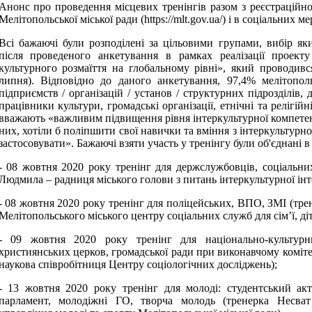
Анонс про проведення місцевих тренінгів разом з реєстрацій
Мелітопольської міської ради (https://mlt.gov.ua/) і в соціальних 
Всі бажаючі були розподілені за цільовими групами, вибір я
після проведеного анкетування в рамках реалізації проек
культурного розмаїття на глобальному рівні», який проводивс
липня). Відповідно до даного анкетування, 97,4% мелітопол
підприємств / організацій / установ / структурних підрозділів, 
працівники культури, громадські організації, етнічні та релігій
вважають «важливим підвищення рівня інтеркультурної компетен
них, хотіли б поліпшити свої навички та вміння з інтеркультурно
застосовувати». Бажаючі взяти участь у тренінгу були об'єднані в
- 08 жовтня 2020 року тренінг для держслужбовців, соціальни
Людмила – радниця міського голови з питань інтеркультурної інте
- 08 жовтня 2020 року тренінг для поліцейських, ВПО, ЗМІ (тр
Мелітопольського міського центру соціальних служб для сім’ї, діт
- 09 жовтня 2020 року тренінг для національно-культурни
християнських церков, громадської ради при виконавчому коміте
наукова співробітниця Центру соціологічних досліджень);
- 13 жовтня 2020 року тренінг для молоді: студентський акт
парламент, молодіжні ГО, творча молодь (тренерка Несват