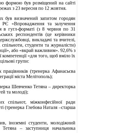
ною формою був розміщений на сайті
мережах з 23 вересня по 12 жовтня.
ких був визначений запитом городян
ту РЄ «Впровадження та залучення
я в гугл-форматі (з 8 червня по 31
ьських респондентів (це керівники
держслужбовці, викладачі та вчителі,
ні спільноти, студенти та журналісти)
ції», або «вкрай важливим». 92,6% з
ї компетенції «для того, щоб вміло їх
 цільові групи:
х працівників (тренерка Афанасьєва
грації міста Мелітополь);
енерка Шевченко Тетяна – директорка
ей та молоді);
х спільнот, міжконфесійної ради
ті (тренерка Глебова Наталя –старша
ив, іноземні студенти, молодіжний
 Тетяна – заступниця начальника