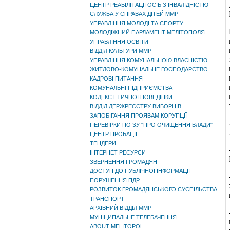
ЦЕНТР РЕАБІЛІТАЦІЇ ОСІБ З ІНВАЛІДНІСТЮ
СЛУЖБА У СПРАВАХ ДІТЕЙ ММР
УПРАВЛІННЯ МОЛОДІ ТА СПОРТУ
МОЛОДІЖНИЙ ПАРЛАМЕНТ МЕЛІТОПОЛЯ
УПРАВЛІННЯ ОСВІТИ
ВІДДІЛ КУЛЬТУРИ ММР
УПРАВЛІННЯ КОМУНАЛЬНОЮ ВЛАСНІСТЮ
ЖИТЛОВО-КОМУНАЛЬНЕ ГОСПОДАРСТВО
КАДРОВІ ПИТАННЯ
КОМУНАЛЬНІ ПІДПРИЄМСТВА
КОДЕКС ЕТИЧНОЇ ПОВЕДІНКИ
ВІДДІЛ ДЕРЖРЕЄСТРУ ВИБОРЦІВ
ЗАПОБІГАННЯ ПРОЯВАМ КОРУПЦІЇ
ПЕРЕВІРКИ ПО ЗУ "ПРО ОЧИЩЕННЯ ВЛАДИ"
ЦЕНТР ПРОБАЦІЇ
ТЕНДЕРИ
ІНТЕРНЕТ РЕСУРСИ
ЗВЕРНЕННЯ ГРОМАДЯН
ДОСТУП ДО ПУБЛІЧНОЇ ІНФОРМАЦІЇ
ПОРУШЕННЯ ПДР
РОЗВИТОК ГРОМАДЯНСЬКОГО СУСПІЛЬСТВА
ТРАНСПОРТ
АРХІВНИЙ ВІДДІЛ ММР
МУНІЦИПАЛЬНЕ ТЕЛЕБАЧЕННЯ
ABOUT MELITOPOL