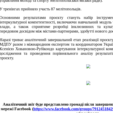
управління молоді та спорту Мелітопольської міської ради).
У тренінгах прийняло участь 87 мелітопольців.
Основними результатами проєкту стануть набір інструме
інтеркультурної компетентності, включаючи навчальний модуль 
влади, а також сприятиме розробці інклюзивних та культ
передовим досвідом між містами-партнерами, здобутті нового дос
Наразі триває аналітичний завершальний етап реалізації проєк
МДПУ разом з міжнародним експертом та координатором Україн
Ксенією Ховановою-Рубікондо картування інтеркультурної ком
дослідження та проведення порівняльного аналізу результа
проєкту.
Аналітичний звіт буде представлено громаді після завершенн
мережі
Facebook
(
https://www.facebook.com/groups/7912451842