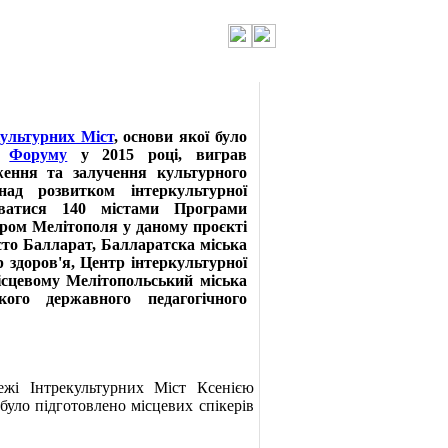
культурних Міст
, основи якої було
го
Форуму
у 2015 році, виграв
ення та залучення культурного
ад розвитком інтеркультурної
вуватися 140 містами Програми
нером Мелітополя у даному проєкті
сто Балларат, Балларатска міська
 здоров'я, Центр інтеркультурної
ісцевому Мелітопольський міська
кого державного педагогічного
жі Інтрекультурних Міст Ксенією
було підготовлено місцевих спікерів