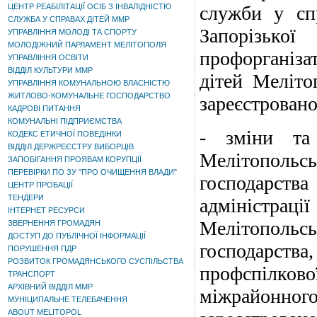
ЦЕНТР РЕАБІЛІТАЦІЇ ОСІБ З ІНВАЛІДНІСТЮ
служби у спр
СЛУЖБА У СПРАВАХ ДІТЕЙ ММР
Запорізько
УПРАВЛІННЯ МОЛОДІ ТА СПОРТУ
МОЛОДІЖНИЙ ПАРЛАМЕНТ МЕЛІТОПОЛЯ
профорганіза
УПРАВЛІННЯ ОСВІТИ
ВІДДІЛ КУЛЬТУРИ ММР
дітей Мелітоп
УПРАВЛІННЯ КОМУНАЛЬНОЮ ВЛАСНІСТЮ
ЖИТЛОВО-КОМУНАЛЬНЕ ГОСПОДАРСТВО
зареєстровано
КАДРОВІ ПИТАННЯ
КОМУНАЛЬНІ ПІДПРИЄМСТВА
- зміни та
КОДЕКС ЕТИЧНОЇ ПОВЕДІНКИ
ВІДДІЛ ДЕРЖРЕЄСТРУ ВИБОРЦІВ
Мелітопольс
ЗАПОБІГАННЯ ПРОЯВАМ КОРУПЦІЇ
ПЕРЕВІРКИ ПО ЗУ "ПРО ОЧИЩЕННЯ ВЛАДИ"
господарств
ЦЕНТР ПРОБАЦІЇ
ТЕНДЕРИ
адміністрац
ІНТЕРНЕТ РЕСУРСИ
Мелітопольс
ЗВЕРНЕННЯ ГРОМАДЯН
ДОСТУП ДО ПУБЛІЧНОЇ ІНФОРМАЦІЇ
господарства,
ПОРУШЕННЯ ПДР
РОЗВИТОК ГРОМАДЯНСЬКОГО СУСПІЛЬСТВА
профспілк
ТРАНСПОРТ
АРХІВНИЙ ВІДДІЛ ММР
міжрайонно
МУНІЦИПАЛЬНЕ ТЕЛЕБАЧЕННЯ
ABOUT MELITOPOL