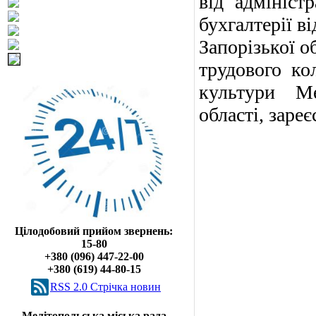
від адмініст
бухгалтерії в
Запорізької о
трудового кол
культури Ме
області, заре
Цілодобовий прийом звернень:
15-80
+380 (096) 447-22-00
+380 (619) 44-80-15
RSS 2.0 Cтрічка новин
Мелітопольська міська рада