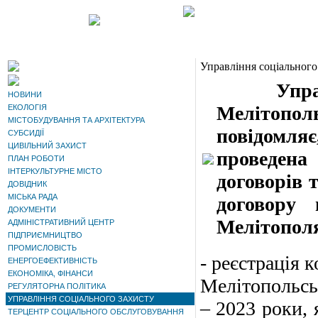
Управління соціального
Управлін
НОВИНИ
Мелітополь
ЕКОЛОГІЯ
МІСТОБУДУВАННЯ ТА АРХІТЕКТУРА
повідомл
СУБСИДІЇ
ЦИВІЛЬНИЙ ЗАХИСТ
проведена
ПЛАН РОБОТИ
ІНТЕРКУЛЬТУРНЕ МІСТО
договорів 
ДОВІДНИК
МІСЬКА РАДА
договору 
ДОКУМЕНТИ
Мелітополя
АДМІНІСТРАТИВНИЙ ЦЕНТР
ПІДПРИЄМНИЦТВО
ПРОМИСЛОВІСТЬ
- реєстрація 
ЕНЕРГОЕФЕКТИВНІСТЬ
ЕКОНОМІКА, ФІНАНСИ
Мелітопольськ
РЕГУЛЯТОРНА ПОЛІТИКА
УПРАВЛІННЯ СОЦІАЛЬНОГО ЗАХИСТУ
– 2023 роки, 
ТЕРЦЕНТР СОЦІАЛЬНОГО ОБСЛУГОВУВАННЯ