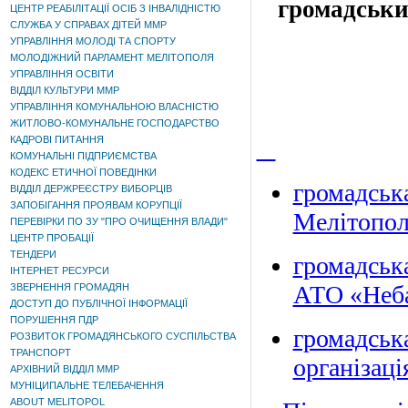
громадськи
ЦЕНТР РЕАБІЛІТАЦІЇ ОСІБ З ІНВАЛІДНІСТЮ
СЛУЖБА У СПРАВАХ ДІТЕЙ ММР
УПРАВЛІННЯ МОЛОДІ ТА СПОРТУ
МОЛОДІЖНИЙ ПАРЛАМЕНТ МЕЛІТОПОЛЯ
УПРАВЛІННЯ ОСВІТИ
ВІДДІЛ КУЛЬТУРИ ММР
УПРАВЛІННЯ КОМУНАЛЬНОЮ ВЛАСНІСТЮ
ЖИТЛОВО-КОМУНАЛЬНЕ ГОСПОДАРСТВО
КАДРОВІ ПИТАННЯ
КОМУНАЛЬНІ ПІДПРИЄМСТВА
КОДЕКС ЕТИЧНОЇ ПОВЕДІНКИ
громадськ
ВІДДІЛ ДЕРЖРЕЄСТРУ ВИБОРЦІВ
ЗАПОБІГАННЯ ПРОЯВАМ КОРУПЦІЇ
Мелітопо
ПЕРЕВІРКИ ПО ЗУ "ПРО ОЧИЩЕННЯ ВЛАДИ"
ЦЕНТР ПРОБАЦІЇ
ТЕНДЕРИ
громадська
ІНТЕРНЕТ РЕСУРСИ
АТО «Неб
ЗВЕРНЕННЯ ГРОМАДЯН
ДОСТУП ДО ПУБЛІЧНОЇ ІНФОРМАЦІЇ
ПОРУШЕННЯ ПДР
громадськ
РОЗВИТОК ГРОМАДЯНСЬКОГО СУСПІЛЬСТВА
ТРАНСПОРТ
організаці
АРХІВНИЙ ВІДДІЛ ММР
МУНІЦИПАЛЬНЕ ТЕЛЕБАЧЕННЯ
ABOUT MELITOPOL