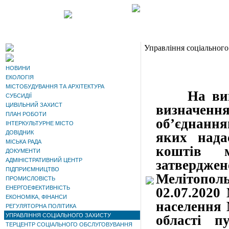
Управління соціального
НОВИНИ
ЕКОЛОГІЯ
МІСТОБУДУВАННЯ ТА АРХІТЕКТУРА
На ви
СУБСИДІЇ
ЦИВІЛЬНИЙ ЗАХИСТ
визначенн
ПЛАН РОБОТИ
об’єднання
ІНТЕРКУЛЬТУРНЕ МІСТО
ДОВІДНИК
яких нада
МІСЬКА РАДА
коштів м
ДОКУМЕНТИ
АДМІНІСТРАТИВНИЙ ЦЕНТР
затвердже
ПІДПРИЄМНИЦТВО
Мелітопольс
ПРОМИСЛОВІСТЬ
ЕНЕРГОЕФЕКТИВНІСТЬ
02.07.2020
ЕКОНОМІКА, ФІНАНСИ
населення 
РЕГУЛЯТОРНА ПОЛІТИКА
УПРАВЛІННЯ СОЦІАЛЬНОГО ЗАХИСТУ
області п
ТЕРЦЕНТР СОЦІАЛЬНОГО ОБСЛУГОВУВАННЯ