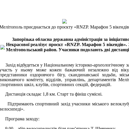
Мелітополь приєднається до проєкту «RNZP. Марафон 5 вікендів
Запорізька обласна державна адміністрація за ініціати
Некрасової реалізує проєкт «RNZP. Марафон 5 вікендів». 
Мелітопольський район. Учасники подолають дві дистанції
Захід відбудеться у Національному історико-археологічному з
участь у ньому може кожен бажаючий незалежно від віку,
представники оздоровчого бігу, скандинавської ходьби, міс
виконавчого комітету, відділів, управлінь, департаментів Мелі
спортивних шкіл, клубів, спортивних секцій, федерацій.
Дистанція складає 1,8 км. Старт та фініш сумісні.
Підтримають спортивний захід учасники міського велоклубу 
велосипеді».
Програма заходу:
9.00 – збір велосипедистів біля пам’ятника Т. Шевченку.