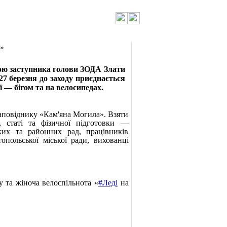
»
вою заступника голови ЗОДА Злати
27 березня до заходу приєднається
 — бігом та на велосипедах.
аповіднику «Кам'яна Могила». Взяти
 статі та фізичної підготовки —
ьких та районних рад, працівників
топольської міської ради, вихованці
та жіноча велоспільнота «
#Леді
на