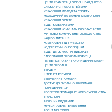
ЦЕНТР РЕАБІЛІТАЦІЇ ОСІБ З ІНВАЛІДНІСТЮ
СЛУЖБА У СПРАВАХ ДІТЕЙ ММР
УПРАВЛІННЯ МОЛОДІ ТА СПОРТУ
МОЛОДІЖНИЙ ПАРЛАМЕНТ МЕЛІТОПОЛЯ
УПРАВЛІННЯ ОСВІТИ
ВІДДІЛ КУЛЬТУРИ ММР
УПРАВЛІННЯ КОМУНАЛЬНОЮ ВЛАСНІСТЮ
ЖИТЛОВО-КОМУНАЛЬНЕ ГОСПОДАРСТВО
КАДРОВІ ПИТАННЯ
КОМУНАЛЬНІ ПІДПРИЄМСТВА
КОДЕКС ЕТИЧНОЇ ПОВЕДІНКИ
ВІДДІЛ ДЕРЖРЕЄСТРУ ВИБОРЦІВ
ЗАПОБІГАННЯ ПРОЯВАМ КОРУПЦІЇ
ПЕРЕВІРКИ ПО ЗУ "ПРО ОЧИЩЕННЯ ВЛАДИ"
ЦЕНТР ПРОБАЦІЇ
ТЕНДЕРИ
ІНТЕРНЕТ РЕСУРСИ
ЗВЕРНЕННЯ ГРОМАДЯН
ДОСТУП ДО ПУБЛІЧНОЇ ІНФОРМАЦІЇ
ПОРУШЕННЯ ПДР
РОЗВИТОК ГРОМАДЯНСЬКОГО СУСПІЛЬСТВА
ТРАНСПОРТ
АРХІВНИЙ ВІДДІЛ ММР
МУНІЦИПАЛЬНЕ ТЕЛЕБАЧЕННЯ
ABOUT MELITOPOL