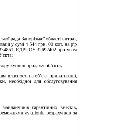
ої ради Запорізької області витрат,
ації у сумі 4 544 грн. 00 коп. на р\р
334851, ЄДРПОУ 32692402 протягом
’єкта;
ору купівлі продажу об’єкта;
ва власності на об’єкт приватизації,
ки, необхідної для обслуговування
йданчиків гарантійних внесків,
реможцями аукціонів розрахунків за