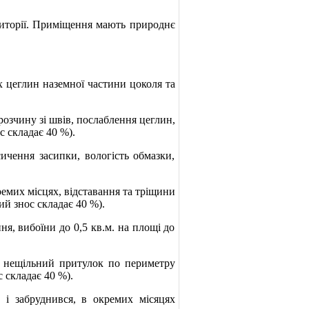
риторії. Приміщення мають природнє
цеглин наземної частини цоколя та
озчину зі швів, послаблення цеглин,
 складає 40 %).
чення засипки, вологість обмазки,
емих місцях, відставання та тріщини
ий знос складає 40 %).
я, вибоїни до 0,5 кв.м. на площі до
 нещільний притулок по периметру
 складає 40 %).
забруднився, в окремих місяцях