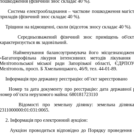
пошкодження (фізичний знос складає 40 %).
Система електрообладнання – часткове пошкодження магістр
приладів (фізичний знос складає 40 %).
Тріщини на відмощенні, сколи (відсоток зносу складає 40 %).
Середньозважений фізичний знос приміщень об'єкта 
характеризується як задовільний.
Найменування балансоутримувача його місцезнаходженн
«Багатопрофільна лікурня інтенсивних методів лікуванн
Мелітопольської міської ради Запорізької області, ЄДРПО
Мелітополь, просп. Б Хмельницького, 46/9, тел. 44-01-89.
Інформація про державну реєстрацію: об’єкт зареєстровано
Номер та дата документу про реєстрацію: дата державної реє
номер об’єкта нерухомого майна: 680181723110
Відомості про земельну ділянку: земельна ділянка 
2311000000:01:031:0065.
2. Інформація про електронний аукціон:
Аукціон проводиться відповідно до Порядку проведення ел