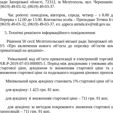
ради Запорізької області, 72312, м Мелітополь, вул. Чернишевсь
(0619) 49-03-32, (0619) 49-03-37.
Час роботи: понеділок, вівторок, середа, четвер – з 8.00 до 
Перерва з 12.00 до 13.00. Контактна особа – Приходько Тетяна Іго
(0619) 49-03-32, (0619) 49-03-37, ел. адреса
arenda
.
kv
@
mlt
.
gov
.
ua
.
5. Технічні реквізити інформаційного повідомлення:
Рішення 50 сесії Мелітопольської міської ради Запорізької обл
3/5 «Про включення нового об’єкта до переліку об’єктів ком
приватизації на аукціоні».
Унікальний код об’єкта приватизації в електронній торговій
AR-P-2019-07-03-000005-1. Період між аукціонами з умовами або
стартової ціни, аукціоном із зниженням стартової ціни та
зниження стартової ціни та подальшого подання цінових пропози
Мінімальний крок аукціону становить 1% стартової ціни об’єк
для аукціону: 1 423 грн. 81 коп.
для аукціону зі зниженням стартової ціни – 711 грн. 91 коп.
для аукціону за методом покрокового зниження стартової ц
пропозицій – 711 грн. 91 коп.