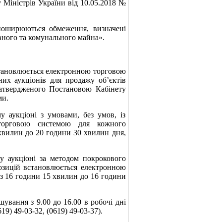
 Міністрів України від 10.05.2018 №
оширюються обмеження, визначені
вного та комунального майна».
становлюється електронною торговою
их аукціонів для продажу об’єктів
затвердженого Постановою Кабінету
ми.
укціоні з умовами, без умов, із
 торговою системою для кожного
хвилин до 20 години 30 хвилин дня,
аукціоні за методом покрокового
озицій встановлюється електронною
з 16 години 15 хвилин до 16 години
ування з 9.00 до 16.00 в робочі дні
9) 49-03-32, (0619) 49-03-37).