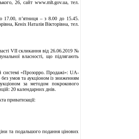
кого, 26, сайт www.mlt.gov.ua, тел.
17.00, п’ятниця – з 8.00 до 15.45.
рівна, Кеніх Наталія Вікторівна, тел.
асті VII скликання від 26.06.2019 №
унальної власності, що підлягають
 системі «Прозорро. Продажі»: UA-
 без умов та аукціоном із зниженням
 аукціоном за методом покрокового
цій: 20 календарних днів.
та приватизації:
іни та подальшого подання цінових