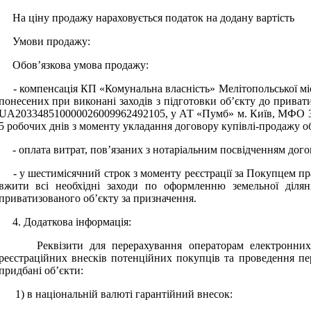
На ціну продажу нараховується податок на додану вартість
Умови продажу:
Обов’язкова умова продажу:
- компенсація КП «Комунальна власність» Мелітопольської міськ
понесених при виконані заходів з підготовки об’єкту до приватиз
UA203348510000026009962492105, у АТ «Пумб» м. Київ, МФО 
5 робочих днів з моменту укладання договору купівлі-продажу об
- оплата витрат, пов’язаних з нотаріальним посвідченням догов
-
у шестимісячний строк з моменту реєстрації за Покупцем пра
вжити всі необхідні заходи по оформленню земельної ділян
приватизованого об’єкту за призначення.
4. Додаткова інформація:
Реквізити для перерахування операторам електронних ма
реєстраційних внесків потенційних покупців та проведення пе
придбані об’єкти:
1) в національній валюті гарантійний внесок: