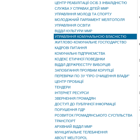
ЦЕНТР РЕАБІЛІТАЦІЇ ОСІБ З ІНВАЛІДНІСТЮ
СЛУЖБА У СПРАВАХ ДІТЕЙ ММР
УПРАВЛІННЯ МОЛОДІ ТА СПОРТУ
МОЛОДІЖНИЙ ПАРЛАМЕНТ МЕЛІТОПОЛЯ
УПРАВЛІННЯ ОСВІТИ
ВІДДІЛ КУЛЬТУРИ ММР
УПРАВЛІННЯ КОМУНАЛЬНОЮ ВЛАСНІСТЮ
ЖИТЛОВО-КОМУНАЛЬНЕ ГОСПОДАРСТВО
КАДРОВІ ПИТАННЯ
КОМУНАЛЬНІ ПІДПРИЄМСТВА
КОДЕКС ЕТИЧНОЇ ПОВЕДІНКИ
ВІДДІЛ ДЕРЖРЕЄСТРУ ВИБОРЦІВ
ЗАПОБІГАННЯ ПРОЯВАМ КОРУПЦІЇ
ПЕРЕВІРКИ ПО ЗУ "ПРО ОЧИЩЕННЯ ВЛАДИ"
ЦЕНТР ПРОБАЦІЇ
ТЕНДЕРИ
ІНТЕРНЕТ РЕСУРСИ
ЗВЕРНЕННЯ ГРОМАДЯН
ДОСТУП ДО ПУБЛІЧНОЇ ІНФОРМАЦІЇ
ПОРУШЕННЯ ПДР
РОЗВИТОК ГРОМАДЯНСЬКОГО СУСПІЛЬСТВА
ТРАНСПОРТ
АРХІВНИЙ ВІДДІЛ ММР
МУНІЦИПАЛЬНЕ ТЕЛЕБАЧЕННЯ
ABOUT MELITOPOL