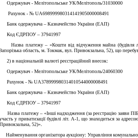
Одержувач - Мелітопольське УК/Мелітополь/31030000
Рахунок - №
UA
698999980314141905000008491
Банк одержувача – Казначейство України (ЕАП)
Код ЄДРПОУ – 37941997
Назва платежу – «Кошти від відчуження майна (будівля літ
Запорізька область, м. Токмак, вул. Привокзальна, 52), що перебу
2) в національній валюті реєстраційний внесок:
Одержувач - Мелітопольське УК/Мелітополь/24060300
Рахунок - №
UA
378999980314010544000008491
Банк одержувача – Казначейство України (ЕАП)
Код ЄДРПОУ – 37941997
Назва платежу – «Інші надходження (за реєстрацію заяви ПІБ
участь у приватизації будівлі літ. А-1, що знаходиться за адресою
Привокзальна, 52)».
Найменування організатора аукціону: Управління комунальною