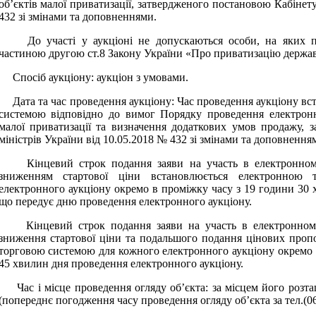
об’єктів малої приватизації, затвердженого постановою Кабінету
432 зі змінами та доповненнями.
До участі у аукціоні не допускаються особи, на яких п
частиною другою ст.8 Закону України «Про приватизацію держа
Спосіб аукціону: аукціон з умовами.
Дата та час проведення аукціону: Час проведення аукціону в
системою відповідно до вимог Порядку проведення електронн
малої приватизації та визначення додаткових умов продажу, 
міністрів України від 10.05.2018 № 432 зі змінами та доповнення
Кінцевий строк подання заяви на участь в електронному а
зниженням стартової ціни встановлюється електронною
електронного аукціону окремо в проміжку часу з 19 години 30 
що передує дню проведення електронного аукціону.
Кінцевий строк подання заяви на участь в електронному 
зниження стартової ціни та подальшого подання цінових проп
торговою системою для кожного електронного аукціону окремо 
45 хвилин дня проведення електронного аукціону.
Час і місце проведення огляду об’єкта: за місцем його розташ
(попереднє погодження часу проведення огляду об’єкта за тел.(061