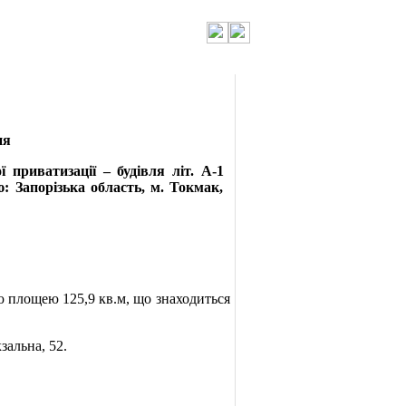
ня
риватизації – будівля літ. А-1
: Запорізька область, м. Токмак,
ю площею 125,9 кв.м, що знаходиться
зальна, 52.