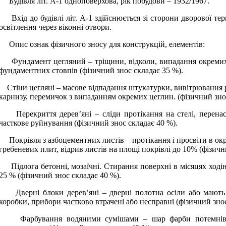
Будівля літ. А-1 одноповерхова, рік побудови – 1932/1967.
Вхід до будівлі літ. А-1 здійснюється зі сторони дворової те
освітлення через віконні отвори.
Опис ознак фізичного зносу для конструкцій, елементів:
Фундамент цегляний – тріщини, відколи, випадання окремих 
фундаментних стовпів (фізичний знос складає 35 %).
Стіни цегляні – масове відпадання штукатурки, вивітрювання р
карнизу, перемичок з випаданням окремих цеглин. (фізичний знос
Перекриття дерев’яні – сліди протікання на стелі, перенаси
часткове руйнування (фізичний знос складає 40 %).
Покрівля з азбоцементних листів – протікання і просвіти в окр
гребеневих плит, відрив листів на площі покрівлі до 10% (фізичн
Підлога бетонні, мозаїчні. Стирання поверхні в місяцях ходінн
25 % (фізичний знос складає 40 %).
Дверні блоки дерев’яні – дверні полотна осіли або мають
коробки, прибори частково втрачені або несправні (фізичний знос
Фарбування водяними сумішами – шар фарби потемнів і 