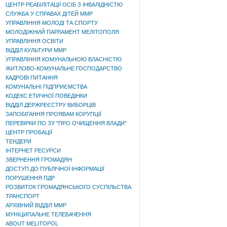
ЦЕНТР РЕАБІЛІТАЦІЇ ОСІБ З ІНВАЛІДНІСТЮ
СЛУЖБА У СПРАВАХ ДІТЕЙ ММР
УПРАВЛІННЯ МОЛОДІ ТА СПОРТУ
МОЛОДІЖНИЙ ПАРЛАМЕНТ МЕЛІТОПОЛЯ
УПРАВЛІННЯ ОСВІТИ
ВІДДІЛ КУЛЬТУРИ ММР
УПРАВЛІННЯ КОМУНАЛЬНОЮ ВЛАСНІСТЮ
ЖИТЛОВО-КОМУНАЛЬНЕ ГОСПОДАРСТВО
КАДРОВІ ПИТАННЯ
КОМУНАЛЬНІ ПІДПРИЄМСТВА
КОДЕКС ЕТИЧНОЇ ПОВЕДІНКИ
ВІДДІЛ ДЕРЖРЕЄСТРУ ВИБОРЦІВ
ЗАПОБІГАННЯ ПРОЯВАМ КОРУПЦІЇ
ПЕРЕВІРКИ ПО ЗУ "ПРО ОЧИЩЕННЯ ВЛАДИ"
ЦЕНТР ПРОБАЦІЇ
ТЕНДЕРИ
ІНТЕРНЕТ РЕСУРСИ
ЗВЕРНЕННЯ ГРОМАДЯН
ДОСТУП ДО ПУБЛІЧНОЇ ІНФОРМАЦІЇ
ПОРУШЕННЯ ПДР
РОЗВИТОК ГРОМАДЯНСЬКОГО СУСПІЛЬСТВА
ТРАНСПОРТ
АРХІВНИЙ ВІДДІЛ ММР
МУНІЦИПАЛЬНЕ ТЕЛЕБАЧЕННЯ
ABOUT MELITOPOL