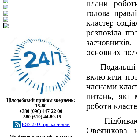
плани робот
голова правл
кластер соці
розповіла пр
засновників
основних пол
Подальші вис
включали през
членами класт
питань, які
Цілодобовий прийом звернень:
роботи класте
15-80
+380 (096) 447-22-00
+380 (619) 44-80-15
Підбиваючи 
RSS 2.0 Cтрічка новин
Овсянікова 
Мелітопольська міська рада