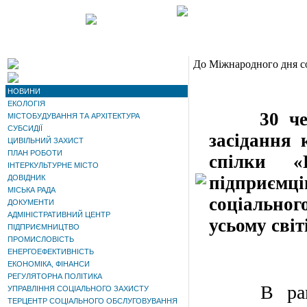
До Міжнародного дня соц
НОВИНИ
ЕКОЛОГІЯ
30 червн
МІСТОБУДУВАННЯ ТА АРХІТЕКТУРА
СУБСИДІЇ
засідання 
ЦИВІЛЬНИЙ ЗАХИСТ
ПЛАН РОБОТИ
спілки «П
ІНТЕРКУЛЬТУРНЕ МІСТО
підприємц
ДОВІДНИК
МІСЬКА РАДА
соціального
ДОКУМЕНТИ
АДМІНІСТРАТИВНИЙ ЦЕНТР
усьому світ
ПІДПРИЄМНИЦТВО
ПРОМИСЛОВІСТЬ
ЕНЕРГОЕФЕКТИВНІСТЬ
ЕКОНОМІКА, ФІНАНСИ
РЕГУЛЯТОРНА ПОЛІТИКА
В рамках 
УПРАВЛІННЯ СОЦІАЛЬНОГО ЗАХИСТУ
ТЕРЦЕНТР СОЦІАЛЬНОГО ОБСЛУГОВУВАННЯ