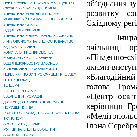
об’єднання зу
ЦЕНТР РЕАБІЛІТАЦІЇ ОСІБ З ІНВАЛІДНІСТЮ
СЛУЖБА У СПРАВАХ ДІТЕЙ ММР
розвитку со
УПРАВЛІННЯ МОЛОДІ ТА СПОРТУ
МОЛОДІЖНИЙ ПАРЛАМЕНТ МЕЛІТОПОЛЯ
Східному регі
УПРАВЛІННЯ ОСВІТИ
ВІДДІЛ КУЛЬТУРИ ММР
Ініціатора
УПРАВЛІННЯ КОМУНАЛЬНОЮ ВЛАСНІСТЮ
ЖИТЛОВО-КОМУНАЛЬНЕ ГОСПОДАРСТВО
очільниці ор
КАДРОВІ ПИТАННЯ
КОМУНАЛЬНІ ПІДПРИЄМСТВА
«Південно-с
КОДЕКС ЕТИЧНОЇ ПОВЕДІНКИ
ВІДДІЛ ДЕРЖРЕЄСТРУ ВИБОРЦІВ
якими виступи
ЗАПОБІГАННЯ ПРОЯВАМ КОРУПЦІЇ
«Благодійни
ПЕРЕВІРКИ ПО ЗУ "ПРО ОЧИЩЕННЯ ВЛАДИ"
ЦЕНТР ПРОБАЦІЇ
голова Гром
ТЕНДЕРИ
ІНТЕРНЕТ РЕСУРСИ
«Центр осві
ЗВЕРНЕННЯ ГРОМАДЯН
ДОСТУП ДО ПУБЛІЧНОЇ ІНФОРМАЦІЇ
керівниця Гр
ПОРУШЕННЯ ПДР
РОЗВИТОК ГРОМАДЯНСЬКОГО СУСПІЛЬСТВА
«Мелітополь
ТРАНСПОРТ
Ілона Серебря
АРХІВНИЙ ВІДДІЛ ММР
МУНІЦИПАЛЬНЕ ТЕЛЕБАЧЕННЯ
ABOUT MELITOPOL