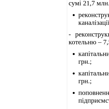
сумі 21,7 млн.
реконстру
каналізації
- реконструк
котельню – 7,
капіталь
грн.;
капітальн
грн.;
поповнен
підприємст