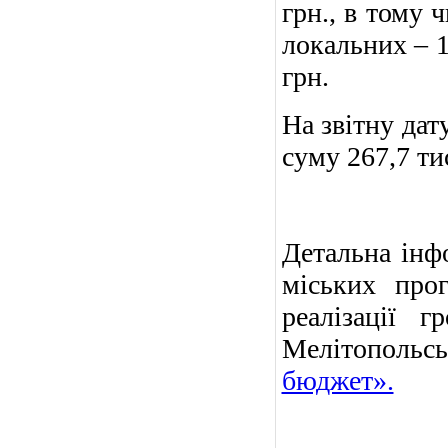
грн., в тому ч
локальних – 1
грн.
На звітну дат
суму 267,7 тис
Детальна інфо
міських про
реалізації 
Мелітополь
бюджет».