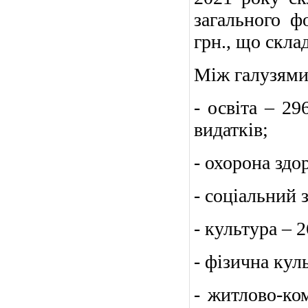
загального ф
грн., що склад
Між галузями
- освіта – 29
видатків;
- охорона здор
- соціальний 
- культура – 2
- фізична куль
- житлово-ко