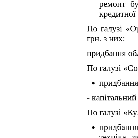
ремонт бу
кредитної
По галузі «О
грн. з них:
придбання обл
По галузі «Соц
придбання 
- капітальний 
По галузі «Кул
придбання
техніка, 