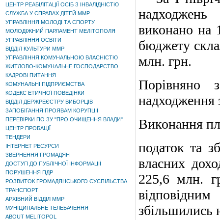
ЦЕНТР РЕАБІЛІТАЦІЇ ОСІБ З ІНВАЛІДНІСТЮ
надходжень
СЛУЖБА У СПРАВАХ ДІТЕЙ ММР
УПРАВЛІННЯ МОЛОДІ ТА СПОРТУ
виконано на 
МОЛОДІЖНИЙ ПАРЛАМЕНТ МЕЛІТОПОЛЯ
УПРАВЛІННЯ ОСВІТИ
бюджету склал
ВІДДІЛ КУЛЬТУРИ ММР
млн. грн.
УПРАВЛІННЯ КОМУНАЛЬНОЮ ВЛАСНІСТЮ
ЖИТЛОВО-КОМУНАЛЬНЕ ГОСПОДАРСТВО
КАДРОВІ ПИТАННЯ
Порівняно 
КОМУНАЛЬНІ ПІДПРИЄМСТВА
КОДЕКС ЕТИЧНОЇ ПОВЕДІНКИ
надходження з
ВІДДІЛ ДЕРЖРЕЄСТРУ ВИБОРЦІВ
ЗАПОБІГАННЯ ПРОЯВАМ КОРУПЦІЇ
ПЕРЕВІРКИ ПО ЗУ "ПРО ОЧИЩЕННЯ ВЛАДИ"
Виконання пл
ЦЕНТР ПРОБАЦІЇ
ТЕНДЕРИ
податок та з
ІНТЕРНЕТ РЕСУРСИ
ЗВЕРНЕННЯ ГРОМАДЯН
власних дохо
ДОСТУП ДО ПУБЛІЧНОЇ ІНФОРМАЦІЇ
ПОРУШЕННЯ ПДР
225,6 млн. г
РОЗВИТОК ГРОМАДЯНСЬКОГО СУСПІЛЬСТВА
ТРАНСПОРТ
відповідни
АРХІВНИЙ ВІДДІЛ ММР
збільшились н
МУНІЦИПАЛЬНЕ ТЕЛЕБАЧЕННЯ
ABOUT MELITOPOL