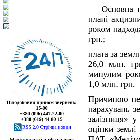
Основна при
плані акцизн
роком надход
грн.;
плата за земл
26,0 млн. г
минулим рок
1,0 млн. грн.
Причиною не
Цілодобовий прийом звернень:
нарахувань з
15-80
+380 (096) 447-22-00
залізниця» у
+380 (619) 44-80-15
оцінки землі 
RSS 2.0 Cтрічка новин
ПАТ «Мелітоп
Мелітопольська міська рада