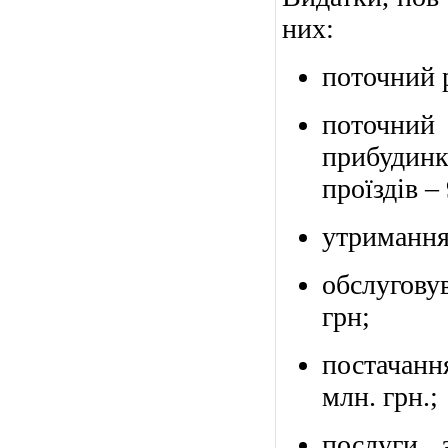
них:
поточний р
поточни
прибудинк
проїздів – 
утримання 
обслуговув
грн;
постачання
млн. грн.;
послуги 