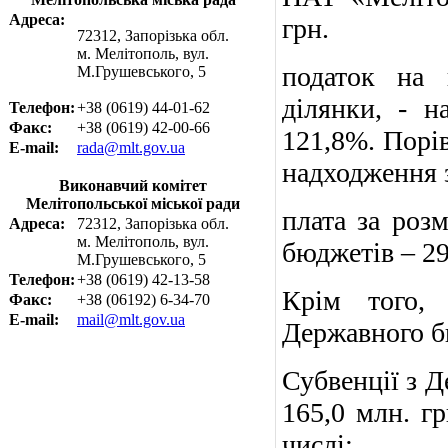
Адреса:
грн.
72312, Запорізька обл.
м. Мелітополь, вул.
податок на 
М.Грушевського, 5
ділянки, - н
Телефон:
+38 (0619) 44-01-62
Факс:
+38 (0619) 42-00-66
121,8%. Порі
E-mail:
rada@mlt.gov.ua
надходження з
Виконавчий комітет
Мелітопольської міської ради
плата за роз
Адреса:
72312, Запорізька обл.
м. Мелітополь, вул.
бюджетів – 29
М.Грушевського, 5
Телефон:
+38 (0619) 42-13-58
Крім того,
Факс:
+38 (06192) 6-34-70
E-mail:
mail@mlt.gov.ua
Державного бю
Субвенції з 
165,0 млн. гр
числі: