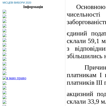
МІСЦЕВІ ВИБОРИ 2020
Основною пр
Інформація
чисельності
заборгованіст
єдин
ий
пода
склали 59,1 м
з відповідн
збільшились н
Причин
платникам I 
платників
III
г
акцизний под
склали 33,9 м