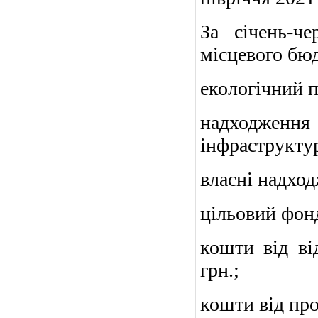
За січень-ч
місцевого бюд
екологічний по
надходженн
інфраструктур
власні надход
цільовий фонд
кошти від ві
грн.;
кошти від про