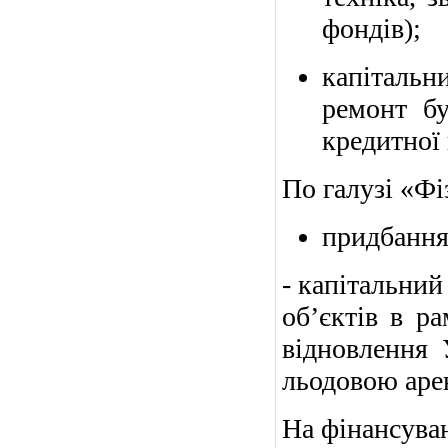
фондів);
капіталь
ремонт бу
кредитної
По галузі «Фіз
придбання 
- капітальний
об’єктів в р
відновлення 
льодовою аре
На фінансуван