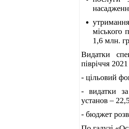
насадження
утримання
міського 
1,6 млн. г
Видатки спе
півріччя 2021 
- цільовий фон
-
видатки з
установ – 22,5
- бюджет
роз
По галузі «Осв