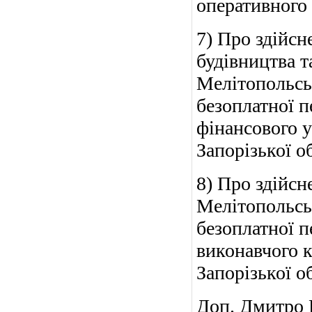
оперативного 
7) Про здійсн
будівництва 
Мелітопольськ
безоплатної п
фінансового у
Запорізької о
8) Про здійс
Мелітопольськ
безоплатної п
виконавчого к
Запорізької о
Доп. Дмитро