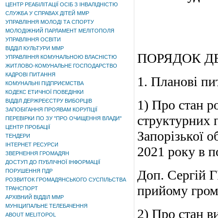
ЦЕНТР РЕАБІЛІТАЦІЇ ОСІБ З ІНВАЛІДНІСТЮ
СЛУЖБА У СПРАВАХ ДІТЕЙ ММР
УПРАВЛІННЯ МОЛОДІ ТА СПОРТУ
МОЛОДІЖНИЙ ПАРЛАМЕНТ МЕЛІТОПОЛЯ
УПРАВЛІННЯ ОСВІТИ
ВІДДІЛ КУЛЬТУРИ ММР
ПОРЯДОК Д
УПРАВЛІННЯ КОМУНАЛЬНОЮ ВЛАСНІСТЮ
ЖИТЛОВО-КОМУНАЛЬНЕ ГОСПОДАРСТВО
КАДРОВІ ПИТАННЯ
1. Планові пи
КОМУНАЛЬНІ ПІДПРИЄМСТВА
КОДЕКС ЕТИЧНОЇ ПОВЕДІНКИ
1) Про стан р
ВІДДІЛ ДЕРЖРЕЄСТРУ ВИБОРЦІВ
ЗАПОБІГАННЯ ПРОЯВАМ КОРУПЦІЇ
структурних п
ПЕРЕВІРКИ ПО ЗУ "ПРО ОЧИЩЕННЯ ВЛАДИ"
ЦЕНТР ПРОБАЦІЇ
Запорізької об
ТЕНДЕРИ
ІНТЕРНЕТ РЕСУРСИ
2021 року в п
ЗВЕРНЕННЯ ГРОМАДЯН
ДОСТУП ДО ПУБЛІЧНОЇ ІНФОРМАЦІЇ
Доп. Сергій 
ПОРУШЕННЯ ПДР
РОЗВИТОК ГРОМАДЯНСЬКОГО СУСПІЛЬСТВА
прийому грома
ТРАНСПОРТ
АРХІВНИЙ ВІДДІЛ ММР
МУНІЦИПАЛЬНЕ ТЕЛЕБАЧЕННЯ
2) Про стан в
ABOUT MELITOPOL