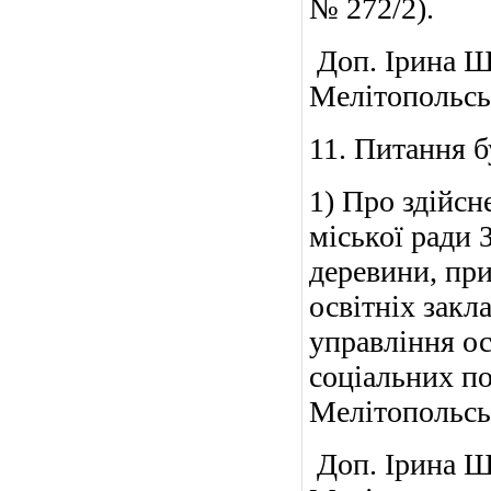
№ 272/2).
Доп. Ірина Щ
Мелітоп
11. Питання б
1) Про здійсн
міської ради 
деревини, при
освітніх закл
управління о
соціальних по
Мелітопольськ
Доп. Ірина Щ