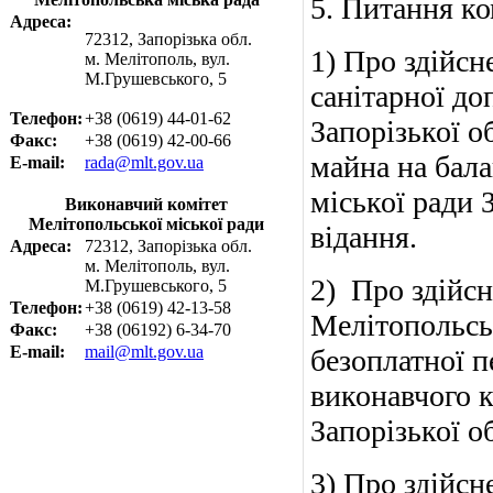
5. Питання ко
Адреса:
72312, Запорізька обл.
1) Про здійс
м. Мелітополь, вул.
М.Грушевського, 5
санітарної до
Телефон:
+38 (0619) 44-01-62
Запорізької о
Факс:
+38 (0619) 42-00-66
майна на бал
E-mail:
rada@mlt.gov.ua
міської ради 
Виконавчий комітет
Мелітопольської міської ради
відання.
Адреса:
72312, Запорізька обл.
м. Мелітополь, вул.
2) Про здійс
М.Грушевського, 5
Телефон:
+38 (0619) 42-13-58
Мелітопольськ
Факс:
+38 (06192) 6-34-70
E-mail:
mail@mlt.gov.ua
безоплатної п
виконавчого к
Запорізької о
3) Про здійс