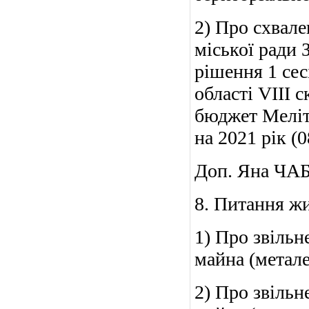
2) Про схвале
міської ради 
рішення 1 сес
області VII
бюджет Меліт
на 2021 рік (
Доп. Яна ЧАБ
8. Питання ж
1) Про звільн
майна (метале
2) Про звільн