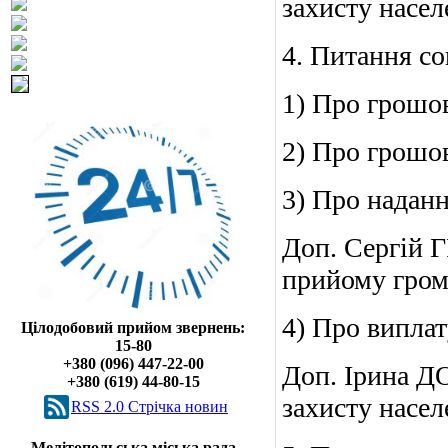
захисту насел
4. Питання со
1) Про грошо
2) Про грошо
3) Про надан
Доп. Сергій 
прийому грома
4) Про виплат
Цілодобовий прийом звернень:
15-80
+380 (096) 447-22-00
Доп. Ірина Д
+380 (619) 44-80-15
захисту насел
RSS 2.0 Cтрічка новин
Мелітопольська міська рада