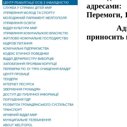
ЦЕНТР РЕАБІЛІТАЦІЇ ОСІБ З ІНВАЛІДНІСТЮ
адресами:
СЛУЖБА У СПРАВАХ ДІТЕЙ ММР
Перемоги, 1
УПРАВЛІННЯ МОЛОДІ ТА СПОРТУ
МОЛОДІЖНИЙ ПАРЛАМЕНТ МЕЛІТОПОЛЯ
УПРАВЛІННЯ ОСВІТИ
Адмініс
ВІДДІЛ КУЛЬТУРИ ММР
УПРАВЛІННЯ КОМУНАЛЬНОЮ ВЛАСНІСТЮ
приносить 
ЖИТЛОВО-КОМУНАЛЬНЕ ГОСПОДАРСТВО
КАДРОВІ ПИТАННЯ
КОМУНАЛЬНІ ПІДПРИЄМСТВА
КОДЕКС ЕТИЧНОЇ ПОВЕДІНКИ
ВІДДІЛ ДЕРЖРЕЄСТРУ ВИБОРЦІВ
ЗАПОБІГАННЯ ПРОЯВАМ КОРУПЦІЇ
ПЕРЕВІРКИ ПО ЗУ "ПРО ОЧИЩЕННЯ ВЛАДИ"
ЦЕНТР ПРОБАЦІЇ
ТЕНДЕРИ
ІНТЕРНЕТ РЕСУРСИ
ЗВЕРНЕННЯ ГРОМАДЯН
ДОСТУП ДО ПУБЛІЧНОЇ ІНФОРМАЦІЇ
ПОРУШЕННЯ ПДР
РОЗВИТОК ГРОМАДЯНСЬКОГО СУСПІЛЬСТВА
ТРАНСПОРТ
АРХІВНИЙ ВІДДІЛ ММР
МУНІЦИПАЛЬНЕ ТЕЛЕБАЧЕННЯ
ABOUT MELITOPOL