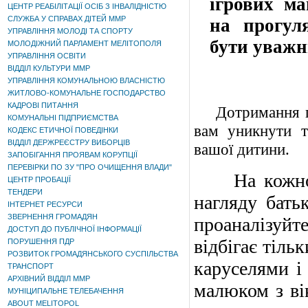
ігрових ма
ЦЕНТР РЕАБІЛІТАЦІЇ ОСІБ З ІНВАЛІДНІСТЮ
СЛУЖБА У СПРАВАХ ДІТЕЙ ММР
на прогул
УПРАВЛІННЯ МОЛОДІ ТА СПОРТУ
бути уважн
МОЛОДІЖНИЙ ПАРЛАМЕНТ МЕЛІТОПОЛЯ
УПРАВЛІННЯ ОСВІТИ
ВІДДІЛ КУЛЬТУРИ ММР
УПРАВЛІННЯ КОМУНАЛЬНОЮ ВЛАСНІСТЮ
ЖИТЛОВО-КОМУНАЛЬНЕ ГОСПОДАРСТВО
КАДРОВІ ПИТАННЯ
Дотримання пр
КОМУНАЛЬНІ ПІДПРИЄМСТВА
вам уникнути т
КОДЕКС ЕТИЧНОЇ ПОВЕДІНКИ
ВІДДІЛ ДЕРЖРЕЄСТРУ ВИБОРЦІВ
вашої дитини.
ЗАПОБІГАННЯ ПРОЯВАМ КОРУПЦІЇ
ПЕРЕВІРКИ ПО ЗУ "ПРО ОЧИЩЕННЯ ВЛАДИ"
На кожному
ЦЕНТР ПРОБАЦІЇ
ТЕНДЕРИ
нагляду бать
ІНТЕРНЕТ РЕСУРСИ
ЗВЕРНЕННЯ ГРОМАДЯН
проаналізуйт
ДОСТУП ДО ПУБЛІЧНОЇ ІНФОРМАЦІЇ
відбігає тіль
ПОРУШЕННЯ ПДР
РОЗВИТОК ГРОМАДЯНСЬКОГО СУСПІЛЬСТВА
каруселями і 
ТРАНСПОРТ
АРХІВНИЙ ВІДДІЛ ММР
малюком з вік
МУНІЦИПАЛЬНЕ ТЕЛЕБАЧЕННЯ
ABOUT MELITOPOL