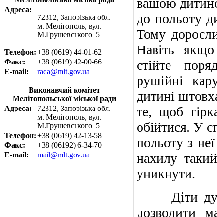
вашою дитино
Адреса:
до польоту д
72312, Запорізька обл.
м. Мелітополь, вул.
Тому доросли
М.Грушевського, 5
Навіть якщо
Телефон:
+38 (0619) 44-01-62
Факс:
+38 (0619) 42-00-66
стійте поря
E-mail:
rada@mlt.gov.ua
рушійні кару
Виконавчий комітет
дитині штовха
Мелітопольської міської ради
Адреса:
72312, Запорізька обл.
те, щоб гірк
м. Мелітополь, вул.
обійтися. У с
М.Грушевського, 5
Телефон:
+38 (0619) 42-13-58
польоту з неї
Факс:
+38 (06192) 6-34-70
E-mail:
mail@mlt.gov.ua
нахилу таки
уникнути.
Діти дуже л
дозволити ма