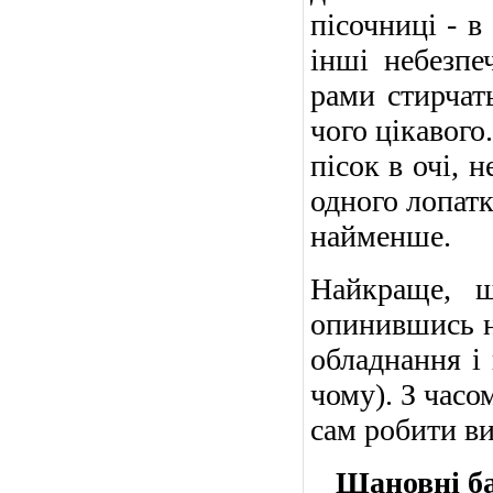
пісочниці - в
інші небезпе
рами стирчать
чого цікавого
пісок в очі, 
одного лопатк
найменше.
Найкраще, 
опинившись н
обладнання і 
чому). З часо
сам робити в
Шановні ба