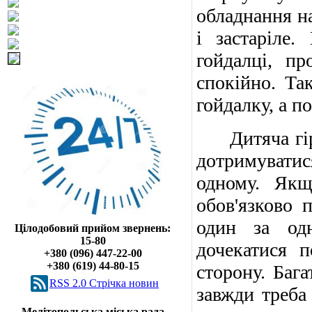
обладнання н
і застаріле
гойдалці, пр
спокійно. Та
гойдалку, а по
Дитяча гірка
дотримуватис
одному. Якщ
обов'язково 
один за одн
Цілодобовий прийом звернень:
15-80
дочекатися п
+380 (096) 447-22-00
+380 (619) 44-80-15
сторону. Бага
RSS 2.0 Cтрічка новин
завжди треба
Мелітопольська міська рада