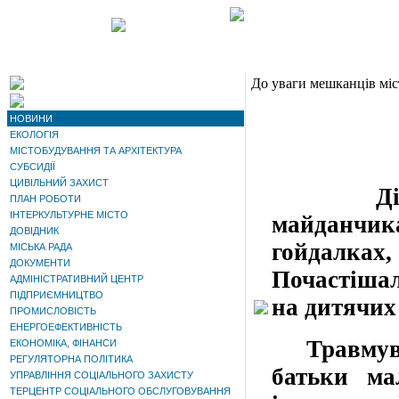
До уваги мешканців міс
НОВИНИ
ЕКОЛОГІЯ
МІСТОБУДУВАННЯ ТА АРХІТЕКТУРА
СУБСИДІЇ
ЦИВІЛЬНИЙ ЗАХИСТ
Діти ду
ПЛАН РОБОТИ
ІНТЕРКУЛЬТУРНЕ МІСТО
майданчи
ДОВІДНИК
гойдалках,
МІСЬКА РАДА
ДОКУМЕНТИ
Почастішал
АДМІНІСТРАТИВНИЙ ЦЕНТР
ПІДПРИЄМНИЦТВО
на дитячих
ПРОМИСЛОВІСТЬ
ЕНЕРГОЕФЕКТИВНІСТЬ
Травмуван
ЕКОНОМІКА, ФІНАНСИ
РЕГУЛЯТОРНА ПОЛІТИКА
батьки ма
УПРАВЛІННЯ СОЦІАЛЬНОГО ЗАХИСТУ
ТЕРЦЕНТР СОЦІАЛЬНОГО ОБСЛУГОВУВАННЯ