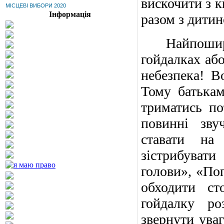
вискочити з к
МІСЦЕВІ ВИБОРИ 2020
Інформація
разом з дити
Найпоширені
гойдалках або
небезпека! В
Тому батькам
триматись по
повинні зву
ставати на
зістрибуват
голови», «По
обходити ст
гойдалку ро
звернути уваг