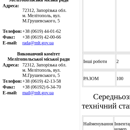
Адреса:
72312, Запорізька обл.
м. Мелітополь, вул.
М.Грушевського, 5
Телефон:
+38 (0619) 44-01-62
Факс:
+38 (0619) 42-00-66
E-mail:
rada@mlt.gov.ua
Виконавчий комітет
Мелітопольської міської ради
Інші роботи
2
Адреса:
72312, Запорізька обл.
м. Мелітополь, вул.
М.Грушевського, 5
РАЗОМ
100
Телефон:
+38 (0619) 42-13-58
Факс:
+38 (06192) 6-34-70
E-mail:
mail@mlt.gov.ua
Середньозваж
технічний ста
Найменування
Інвент
номер