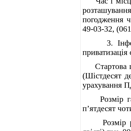
Час і місце 
розташування
погодження ча
49-03-32, (061
3. Інформа
приватизація 
Стартова цін
(Шістдесят де
урахування П
Розмір гара
п’ятдесят чоти
Розмір реєс