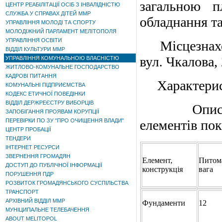
загальною п
ЦЕНТР РЕАБІЛІТАЦІЇ ОСІБ З ІНВАЛІДНІСТЮ
СЛУЖБА У СПРАВАХ ДІТЕЙ ММР
обладнання та
УПРАВЛІННЯ МОЛОДІ ТА СПОРТУ
МОЛОДІЖНИЙ ПАРЛАМЕНТ МЕЛІТОПОЛЯ
УПРАВЛІННЯ ОСВІТИ
Місцезнаходж
ВІДДІЛ КУЛЬТУРИ ММР
вул. Чкалова, 
УПРАВЛІННЯ КОМУНАЛЬНОЮ ВЛАСНІСТЮ
ЖИТЛОВО-КОМУНАЛЬНЕ ГОСПОДАРСТВО
КАДРОВІ ПИТАННЯ
Характерист
КОМУНАЛЬНІ ПІДПРИЄМСТВА
КОДЕКС ЕТИЧНОЇ ПОВЕДІНКИ
ВІДДІЛ ДЕРЖРЕЄСТРУ ВИБОРЦІВ
Опис
ЗАПОБІГАННЯ ПРОЯВАМ КОРУПЦІЇ
ПЕРЕВІРКИ ПО ЗУ "ПРО ОЧИЩЕННЯ ВЛАДИ"
елементів по
ЦЕНТР ПРОБАЦІЇ
ТЕНДЕРИ
ІНТЕРНЕТ РЕСУРСИ
ЗВЕРНЕННЯ ГРОМАДЯН
Елемент,
Питом
ДОСТУП ДО ПУБЛІЧНОЇ ІНФОРМАЦІЇ
конструкція
вага
ПОРУШЕННЯ ПДР
РОЗВИТОК ГРОМАДЯНСЬКОГО СУСПІЛЬСТВА
ТРАНСПОРТ
АРХІВНИЙ ВІДДІЛ ММР
Фундаменти
12
МУНІЦИПАЛЬНЕ ТЕЛЕБАЧЕННЯ
ABOUT MELITOPOL