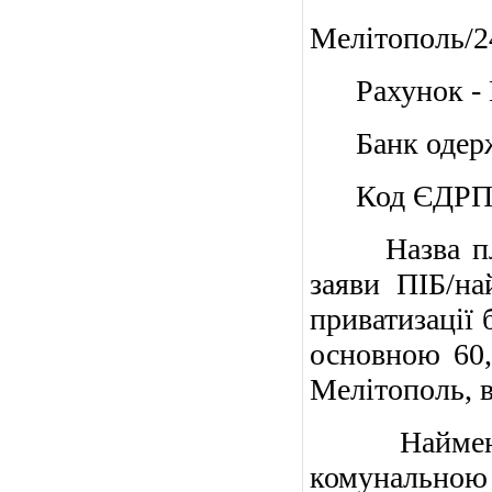
Одержув
Мелітополь/2
Рахунок -
Банк одержу
Код ЄДРПОУ
Назва плате
заяви ПІБ/на
приватизації 
основною 60,
Мелітополь, в
Найменуван
комунальною