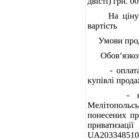
двісті) грн. 00
На ціну про
вартість
Умови прод
Обов’язкова
- оплата ви
купівлі прода
- компенс
Мелітопольськ
понесених пр
приватизац
UA2033485100