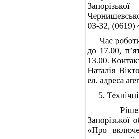
Запорізько
Чернишевськог
03-32, (0619) 
Час роботи: п
до 17.00, п’я
13.00. Контак
Наталія Вікто
ел. адреса
are
5. Технічні 
Рішення 5 
Запорізької о
«Про включе