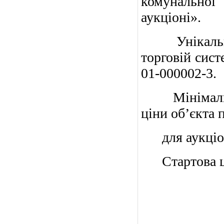
комунальної 
аукціоні».
Унікальний 
торговій сис
01-000002-3.
Мінімальний
ціни об’єкта 
для аукціону
Стартова цін