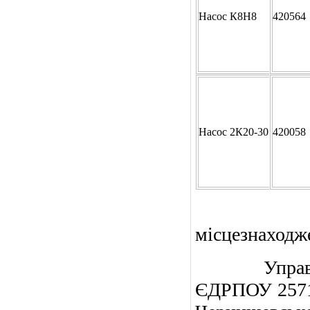
Насос К8Н8
420564
Насос 2К20-30
420058
Найменув
місцезнаходже
Управлінн
ЄДРПОУ 25716