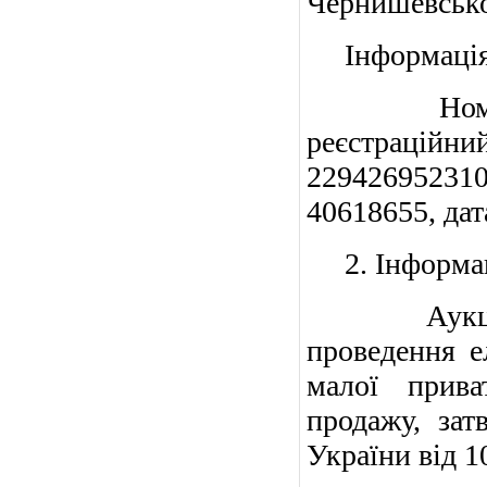
Чернишевськог
Інформація п
Номер та 
реєстрацій
22942695231
40618655, дат
2. Інформаці
Аукціон п
проведення е
малої прива
продажу, зат
України від 1