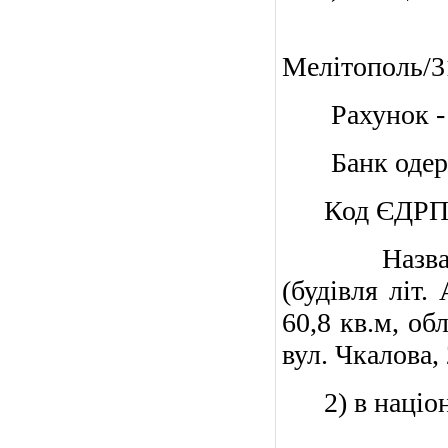
Одержув
Мелітополь/3
Рахунок 
Банк одержу
Код ЄДРПОУ
Назва плат
(будівля літ
60,8 кв.м, об
вул. Чкалова,
2) в націона