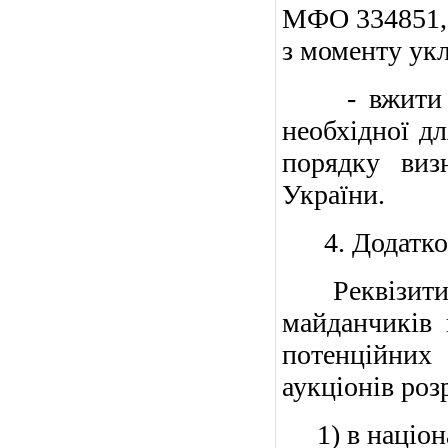
МФО 334851, 
з моменту укл
- вжити зах
необхідної дл
порядку виз
України.
4. Додатков
Реквізити д
майданчиків 
потенційни
аукціонів роз
1) в націона