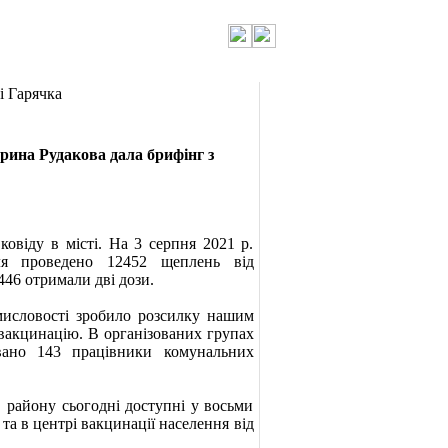
і Гарячка
ина Рудакова дала брифінг з
віду в місті. На 3 серпня 2021 р.
ля проведено 12452 щеплень від
446 отримали дві дози.
словості зробило розсилку нашим
вакцинацію. В організованих групах
вано 143 працівники комунальних
айону сьогодні доступні у восьми
 та в центрі вакцинації населення від