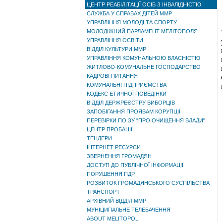
ЦЕНТР РЕАБІЛІТАЦІЇ ОСІБ З ІНВАЛІДНІСТЮ
СЛУЖБА У СПРАВАХ ДІТЕЙ ММР
УПРАВЛІННЯ МОЛОДІ ТА СПОРТУ
МОЛОДІЖНИЙ ПАРЛАМЕНТ МЕЛІТОПОЛЯ
УПРАВЛІННЯ ОСВІТИ
ВІДДІЛ КУЛЬТУРИ ММР
УПРАВЛІННЯ КОМУНАЛЬНОЮ ВЛАСНІСТЮ
ЖИТЛОВО-КОМУНАЛЬНЕ ГОСПОДАРСТВО
КАДРОВІ ПИТАННЯ
КОМУНАЛЬНІ ПІДПРИЄМСТВА
КОДЕКС ЕТИЧНОЇ ПОВЕДІНКИ
ВІДДІЛ ДЕРЖРЕЄСТРУ ВИБОРЦІВ
ЗАПОБІГАННЯ ПРОЯВАМ КОРУПЦІЇ
ПЕРЕВІРКИ ПО ЗУ "ПРО ОЧИЩЕННЯ ВЛАДИ"
ЦЕНТР ПРОБАЦІЇ
ТЕНДЕРИ
ІНТЕРНЕТ РЕСУРСИ
ЗВЕРНЕННЯ ГРОМАДЯН
ДОСТУП ДО ПУБЛІЧНОЇ ІНФОРМАЦІЇ
ПОРУШЕННЯ ПДР
РОЗВИТОК ГРОМАДЯНСЬКОГО СУСПІЛЬСТВА
ТРАНСПОРТ
АРХІВНИЙ ВІДДІЛ ММР
МУНІЦИПАЛЬНЕ ТЕЛЕБАЧЕННЯ
ABOUT MELITOPOL