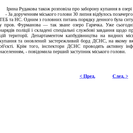
Ірина Рудакова також розповіла про заборону купання в озері 
- За дорученням міського голови 30 липня відбулось позачергове
ТЕБ та НС. Одним з головних питань порядку денного була ситуац
у пров. Фурманова — так зване озеро Гарячка. Уже сьогодн
нарядів поліції і складені спеціальні службові завдання щодо 
цій території. Департаментом капбудівництва на видних мі
купання та оновлений застережливий борд ДСНС, на якому вка
об'єкті. Крім того, інспектори ДСНС проводять активну інф
населенням, - повідомила перший заступник міського голови.
< Пред.
След. >