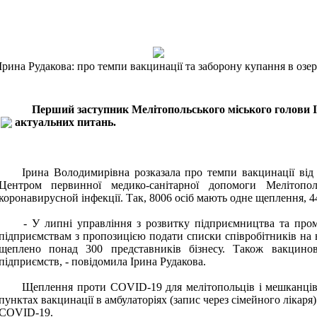
Ірина Рудакова: про темпи вакцинації та заборону купання в озер
Перший заступник Мелітопольського міського голови Ір
актуальних питань.
Ірина Володимирівна розказала про темпи вакцинації від ко
Центром первинної медико-санітарної допомоги Мелітопо
коронавирусной інфекції. Так, 8006 осіб мають одне щеплення, 4
- У липні управління з розвитку підприємництва та проми
підприємствам з пропозицією подати списки співробітників на 
щеплено понад 300 представників бізнесу. Також вакцино
підприємств, - повідомила Ірина Рудакова.
Щеплення проти COVID-19 для мелітопольців і мешканців р
пунктах вакцинації в амбулаторіях (запис через сімейного лікаря)
COVID-19.