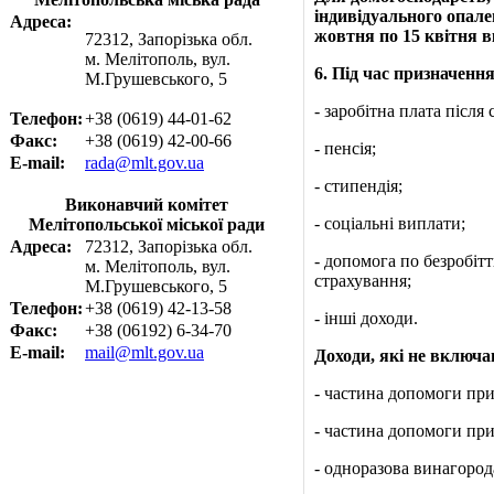
індивідуального опале
Адреса:
жовтня по 15 квітня 
72312, Запорізька обл.
м. Мелітополь, вул.
6
. Під час призначення
М.Грушевського, 5
‑ заробітна плата після
Телефон:
+38 (0619) 44-01-62
Факс:
+38 (0619) 42-00-66
‑ пенсія;
E-mail:
rada@mlt.gov.ua
‑ стипендія;
Виконавчий комітет
‑ соціальні виплати;
Мелітопольської міської ради
Адреса:
72312, Запорізька обл.
‑ допомога по безробіт
м. Мелітополь, вул.
страхування;
М.Грушевського, 5
Телефон:
+38 (0619) 42-13-58
‑ інші доходи.
Факс:
+38 (06192) 6-34-70
E-mail:
mail@mlt.gov.ua
Доходи, які не включа
‑ частина допомоги при
‑ частина допомоги при
‑ одноразова винагород