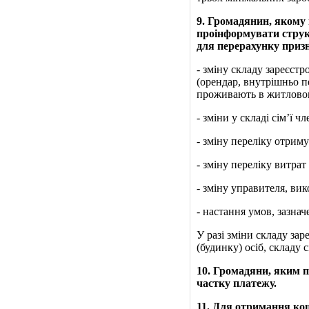
9
. Громадянин, якому 
проінформувати структ
для перерахунку призн
‑ зміну складу зареєст
(орендар, внутрішньо п
проживають в житловому
‑ зміни у складі сім’ї 
‑ зміну переліку отрим
‑ зміну переліку витра
‑ зміну управителя, ви
‑ настання умов, зазна
У разі зміни складу з
(будинку) осіб, складу 
10
. Громадяни, яким п
частку платежу.
11
. Для отримання кош