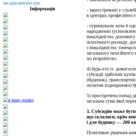
МІСЦЕВІ ВИБОРИ 2020
Інформація
‑ зареєстровані у служб
в центрах професійно-т
‑ отримували хоча б од
народженні (усиновленн
інвалідністю; допомогу 
психічного розладу; до
з інвалідністю; тимчас
загального пенсійного в
по безробіттю;
4) будь-хто із
домогоспо
субсидії здійснив купів
(будинок), транспортний
оплатив (одноразово)
б
5) прострочена понад д
загальна сума якої пер
3
. Субсидію може бути
що склалися, крім вип
і для будинку — 200 кв
Позитивне рішення комі