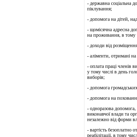
‑ державна соціальна до
піклування;
‑ допомога на дітей, н
‑ щомісячна адресна д
на проживання, в тому 
‑ доходи від розміщення
‑ аліменти, отримані на 
‑ оплата праці членів ви
у тому числі в день гол
виборів;
‑ допомога громадських
‑ допомога на похованн
‑ одноразова допомога, 
виконавчої влади та ор
незалежно від форми вл
‑ вартість безоплатно 
реабілітації, в тому чи