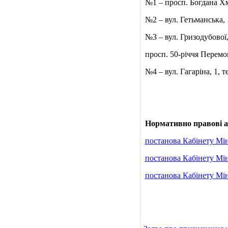
№1 – просп. Б
огдана
Хм
№2 – вул.
Гетьманська
,
№3 –
вул. Гризодубової,
просп. 50-річчя Перемог
№4 – вул. Гагаріна, 1, те
Нормативно правові а
постанова Кабінету Мін
постанова Кабінету Мін
постанова Кабінету Мін