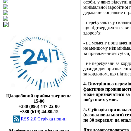
особи, у яких відсутні
мінімальної заробітної
державне соціальне стр
‑ перебувають у склад
що підтверджується вис
здоров’я;
‑ на момент призначенн
не меншому ніж мінімал
за призначенням субсиді
‑ не перебували за кор
доходи для призначення
за кордоном, що підтве
4
. Внутрішньо переміщ
фактично проживають у
може призначатися за 
Цілодобовий прийом звернень:
побутових умов.
15-80
+380 (096) 447-22-00
5
. Субсидія призначає
+380 (619) 44-80-15
(неопалювального) сез
RSS 2.0 Cтрічка новин
по 30 вересня; на опа
Для домогосподарств,
Мелітопольська міська рада