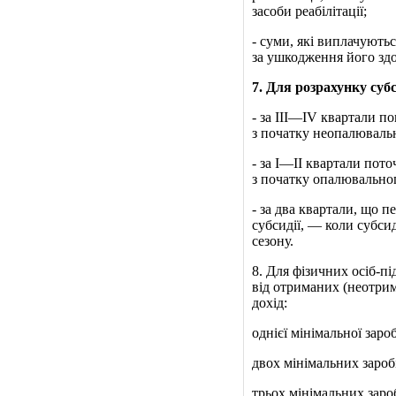
засоби реабілітації;
‑ суми, які виплачують
за ушкодження його здо
7
. Для розрахунку суб
‑ за III—IV квартали п
з початку неопалювальн
‑ за I—II квартали пото
з початку опалювальног
‑ за два квартали, що 
субсидії, — коли субси
сезону.
8. Для фізичних осіб-п
від отриманих (неотрим
дохід:
однієї мінімальної зар
двох мінімальних зароб
трьох мінімальних заро