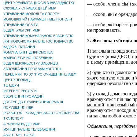
ЦЕНТР РЕАБІЛІТАЦІЇ ОСІБ З ІНВАЛІДНІСТЮ
— особи, члени сім’ї як
СЛУЖБА У СПРАВАХ ДІТЕЙ ММР
— особи, які є орендар
УПРАВЛІННЯ МОЛОДІ ТА СПОРТУ
МОЛОДІЖНИЙ ПАРЛАМЕНТ МЕЛІТОПОЛЯ
— особи, які зареєстро
УПРАВЛІННЯ ОСВІТИ
не проживають.
ВІДДІЛ КУЛЬТУРИ ММР
УПРАВЛІННЯ КОМУНАЛЬНОЮ ВЛАСНІСТЮ
2
.
Житлова субсидія н
ЖИТЛОВО-КОМУНАЛЬНЕ ГОСПОДАРСТВО
КАДРОВІ ПИТАННЯ
1) загальна площа житл
КОМУНАЛЬНІ ПІДПРИЄМСТВА
будинку (крім ДБСТ, при
КОДЕКС ЕТИЧНОЇ ПОВЕДІНКИ
в цьому приміщенні до
ВІДДІЛ ДЕРЖРЕЄСТРУ ВИБОРЦІВ
ЗАПОБІГАННЯ ПРОЯВАМ КОРУПЦІЇ
2) будь-хто із домогосп
ПЕРЕВІРКИ ПО ЗУ "ПРО ОЧИЩЕННЯ ВЛАДИ"
якого минуло менше п’я
ЦЕНТР ПРОБАЦІЇ
одержані безоплатно чи
ТЕНДЕРИ
ІНТЕРНЕТ РЕСУРСИ
3) у
складі домогоспода
ЗВЕРНЕННЯ ГРОМАДЯН
враховуються під час пр
ДОСТУП ДО ПУБЛІЧНОЇ ІНФОРМАЦІЇ
менший, ніж розмір мін
ПОРУШЕННЯ ПДР
враховуються доходи дл
РОЗВИТОК ГРОМАДЯНСЬКОГО СУСПІЛЬСТВА
на
загальнообов’язкове
ТРАНСПОРТ
АРХІВНИЙ ВІДДІЛ ММР
Обмеження, передбачені
МУНІЦИПАЛЬНЕ ТЕЛЕБАЧЕННЯ
ABOUT MELITOPOL
‑ навчалися за денною