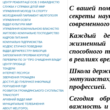
ЦЕНТР РЕАБІЛІТАЦІЇ ОСІБ З ІНВАЛІДНІСТЮ
С вашей пом
СЛУЖБА У СПРАВАХ ДІТЕЙ ММР
УПРАВЛІННЯ МОЛОДІ ТА СПОРТУ
секреты нау
МОЛОДІЖНИЙ ПАРЛАМЕНТ МЕЛІТОПОЛЯ
УПРАВЛІННЯ ОСВІТИ
современного
ВІДДІЛ КУЛЬТУРИ ММР
УПРАВЛІННЯ КОМУНАЛЬНОЮ ВЛАСНІСТЮ
ЖИТЛОВО-КОМУНАЛЬНЕ ГОСПОДАРСТВО
Каждый де
КАДРОВІ ПИТАННЯ
жизненный 
КОМУНАЛЬНІ ПІДПРИЄМСТВА
КОДЕКС ЕТИЧНОЇ ПОВЕДІНКИ
способного 
ВІДДІЛ ДЕРЖРЕЄСТРУ ВИБОРЦІВ
ЗАПОБІГАННЯ ПРОЯВАМ КОРУПЦІЇ
в реалиях вр
ПЕРЕВІРКИ ПО ЗУ "ПРО ОЧИЩЕННЯ ВЛАДИ"
ЦЕНТР ПРОБАЦІЇ
ТЕНДЕРИ
Школа держи
ІНТЕРНЕТ РЕСУРСИ
энтузиаст
ЗВЕРНЕННЯ ГРОМАДЯН
ДОСТУП ДО ПУБЛІЧНОЇ ІНФОРМАЦІЇ
профессией.
ПОРУШЕННЯ ПДР
РОЗВИТОК ГРОМАДЯНСЬКОГО СУСПІЛЬСТВА
ТРАНСПОРТ
Сегодня об
АРХІВНИЙ ВІДДІЛ ММР
МУНІЦИПАЛЬНЕ ТЕЛЕБАЧЕННЯ
важность и
ABOUT MELITOPOL