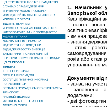
ЦЕНТР РЕАБІЛІТАЦІЇ ОСІБ З ІНВАЛІДНІСТЮ
1. Начальник 
СЛУЖБА У СПРАВАХ ДІТЕЙ ММР
УПРАВЛІННЯ МОЛОДІ ТА СПОРТУ
Запорізької обл
МОЛОДІЖНИЙ ПАРЛАМЕНТ МЕЛІТОПОЛЯ
Кваліфікаційні в
УПРАВЛІННЯ ОСВІТИ
- освіта повна
ВІДДІЛ КУЛЬТУРИ ММР
УПРАВЛІННЯ КОМУНАЛЬНОЮ ВЛАСНІСТЮ
освітньо-кваліфі
ЖИТЛОВО-КОМУНАЛЬНЕ ГОСПОДАРСТВО
- вміння працюв
КАДРОВІ ПИТАННЯ
- знання держав
КОМУНАЛЬНІ ПІДПРИЄМСТВА
КОДЕКС ЕТИЧНОЇ ПОВЕДІНКИ
- стаж робот
ВІДДІЛ ДЕРЖРЕЄСТРУ ВИБОРЦІВ
самоврядування 
ЗАПОБІГАННЯ ПРОЯВАМ КОРУПЦІЇ
років або стаж 
ПЕРЕВІРКИ ПО ЗУ "ПРО ОЧИЩЕННЯ ВЛАДИ"
ЦЕНТР ПРОБАЦІЇ
управління не ме
ТЕНДЕРИ
ІНТЕРНЕТ РЕСУРСИ
ЗВЕРНЕННЯ ГРОМАДЯН
Документи від 
ДОСТУП ДО ПУБЛІЧНОЇ ІНФОРМАЦІЇ
- заява на участ
ПОРУШЕННЯ ПДР
РОЗВИТОК ГРОМАДЯНСЬКОГО СУСПІЛЬСТВА
- заповнена о
ТРАНСПОРТ
додатками;
АРХІВНИЙ ВІДДІЛ ММР
- дві фотокартки
МУНІЦИПАЛЬНЕ ТЕЛЕБАЧЕННЯ
ABOUT MELITOPOL
- копії докумен