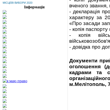
МІСЦЕВІ ВИБОРИ 2020
вченого звання,
Інформація
- декларація пр
характеру за 2
«Про засади запо
- копія паспорту
- копія війсь
військовозобов'я
- довідка про до
Документи при
оголошення (д
кадрами та с
організаційног
м.Мелітополь, 7