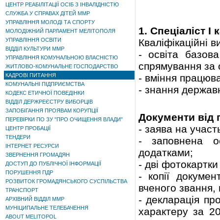
ЦЕНТР РЕАБІЛІТАЦІЇ ОСІБ З ІНВАЛІДНІСТЮ
СЛУЖБА У СПРАВАХ ДІТЕЙ ММР
УПРАВЛІННЯ МОЛОДІ ТА СПОРТУ
1. Спеціаліст І 
МОЛОДІЖНИЙ ПАРЛАМЕНТ МЕЛІТОПОЛЯ
УПРАВЛІННЯ ОСВІТИ
Кваліфікаційні в
ВІДДІЛ КУЛЬТУРИ ММР
- освіта базов
УПРАВЛІННЯ КОМУНАЛЬНОЮ ВЛАСНІСТЮ
спрямування за о
ЖИТЛОВО-КОМУНАЛЬНЕ ГОСПОДАРСТВО
КАДРОВІ ПИТАННЯ
- вміння працюв
КОМУНАЛЬНІ ПІДПРИЄМСТВА
- знання держав
КОДЕКС ЕТИЧНОЇ ПОВЕДІНКИ
ВІДДІЛ ДЕРЖРЕЄСТРУ ВИБОРЦІВ
ЗАПОБІГАННЯ ПРОЯВАМ КОРУПЦІЇ
Документи від 
ПЕРЕВІРКИ ПО ЗУ "ПРО ОЧИЩЕННЯ ВЛАДИ"
- заява на участ
ЦЕНТР ПРОБАЦІЇ
ТЕНДЕРИ
- заповнена о
ІНТЕРНЕТ РЕСУРСИ
додатками;
ЗВЕРНЕННЯ ГРОМАДЯН
- дві фотокартки
ДОСТУП ДО ПУБЛІЧНОЇ ІНФОРМАЦІЇ
ПОРУШЕННЯ ПДР
- копії докумен
РОЗВИТОК ГРОМАДЯНСЬКОГО СУСПІЛЬСТВА
вченого звання,
ТРАНСПОРТ
- декларація пр
АРХІВНИЙ ВІДДІЛ ММР
МУНІЦИПАЛЬНЕ ТЕЛЕБАЧЕННЯ
характеру за 2
ABOUT MELITOPOL