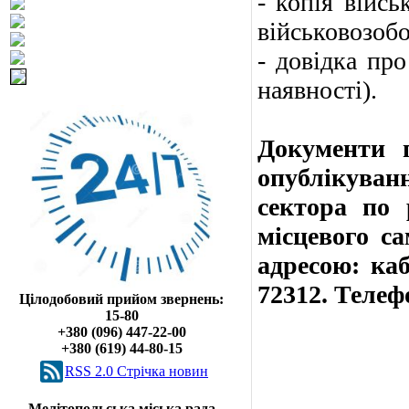
- копія війсь
військовозобо
- довідка про
наявності).
Документи 
опублікуванн
сектора по 
місцевого са
адресою: каб
72312. Телефо
Цілодобовий прийом звернень:
15-80
+380 (096) 447-22-00
+380 (619) 44-80-15
RSS 2.0 Cтрічка новин
Мелітопольська міська рада