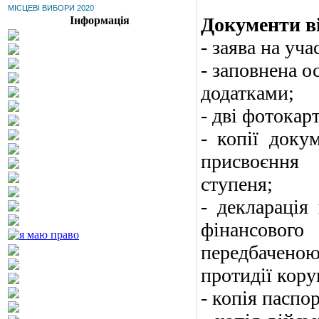
МІСЦЕВІ ВИБОРИ 2020
Документи ві
Інформація
- заява на уча
- заповнена о
додатками;
- дві фотокар
- копії докум
присвоєння 
ступеня;
- декларація
фінансовог
передбаченою
протидії кору
- копія паспо