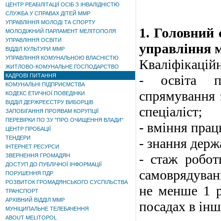
ЦЕНТР РЕАБІЛІТАЦІЇ ОСІБ З ІНВАЛІДНІСТЮ
СЛУЖБА У СПРАВАХ ДІТЕЙ ММР
УПРАВЛІННЯ МОЛОДІ ТА СПОРТУ
1. Головний 
МОЛОДІЖНИЙ ПАРЛАМЕНТ МЕЛІТОПОЛЯ
УПРАВЛІННЯ ОСВІТИ
управління м
ВІДДІЛ КУЛЬТУРИ ММР
УПРАВЛІННЯ КОМУНАЛЬНОЮ ВЛАСНІСТЮ
Кваліфікаційн
ЖИТЛОВО-КОМУНАЛЬНЕ ГОСПОДАРСТВО
КАДРОВІ ПИТАННЯ
- освіта п
КОМУНАЛЬНІ ПІДПРИЄМСТВА
спрямування з
КОДЕКС ЕТИЧНОЇ ПОВЕДІНКИ
ВІДДІЛ ДЕРЖРЕЄСТРУ ВИБОРЦІВ
спеціаліст;
ЗАПОБІГАННЯ ПРОЯВАМ КОРУПЦІЇ
ПЕРЕВІРКИ ПО ЗУ "ПРО ОЧИЩЕННЯ ВЛАДИ"
- вміння пра
ЦЕНТР ПРОБАЦІЇ
ТЕНДЕРИ
- знання держ
ІНТЕРНЕТ РЕСУРСИ
- стаж робот
ЗВЕРНЕННЯ ГРОМАДЯН
ДОСТУП ДО ПУБЛІЧНОЇ ІНФОРМАЦІЇ
самоврядуван
ПОРУШЕННЯ ПДР
РОЗВИТОК ГРОМАДЯНСЬКОГО СУСПІЛЬСТВА
не менше 1 р
ТРАНСПОРТ
АРХІВНИЙ ВІДДІЛ ММР
посадах в інш
МУНІЦИПАЛЬНЕ ТЕЛЕБАЧЕННЯ
ABOUT MELITOPOL