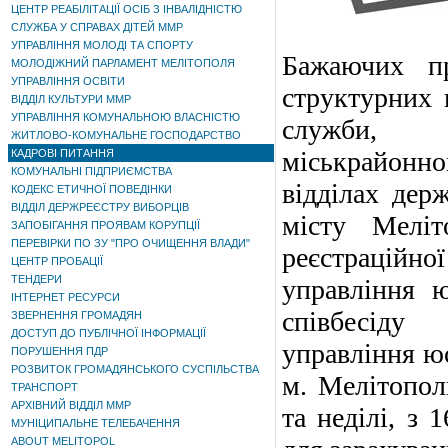
ЦЕНТР РЕАБІЛІТАЦІЇ ОСІБ З ІНВАЛІДНІСТЮ
СЛУЖБА У СПРАВАХ ДІТЕЙ ММР
УПРАВЛІННЯ МОЛОДІ ТА СПОРТУ
Бажаючих пр
МОЛОДІЖНИЙ ПАРЛАМЕНТ МЕЛІТОПОЛЯ
УПРАВЛІННЯ ОСВІТИ
структурних 
ВІДДІЛ КУЛЬТУРИ ММР
УПРАВЛІННЯ КОМУНАЛЬНОЮ ВЛАСНІСТЮ
служби, ре
ЖИТЛОВО-КОМУНАЛЬНЕ ГОСПОДАРСТВО
міськрайонно
КАДРОВІ ПИТАННЯ
КОМУНАЛЬНІ ПІДПРИЄМСТВА
відділах держ
КОДЕКС ЕТИЧНОЇ ПОВЕДІНКИ
ВІДДІЛ ДЕРЖРЕЄСТРУ ВИБОРЦІВ
місту Мелі
ЗАПОБІГАННЯ ПРОЯВАМ КОРУПЦІЇ
ПЕРЕВІРКИ ПО ЗУ "ПРО ОЧИЩЕННЯ ВЛАДИ"
реєстраційно
ЦЕНТР ПРОБАЦІЇ
ТЕНДЕРИ
управління ю
ІНТЕРНЕТ РЕСУРСИ
співбесіду
ЗВЕРНЕННЯ ГРОМАДЯН
ДОСТУП ДО ПУБЛІЧНОЇ ІНФОРМАЦІЇ
управління юс
ПОРУШЕННЯ ПДР
РОЗВИТОК ГРОМАДЯНСЬКОГО СУСПІЛЬСТВА
м. Мелітопол
ТРАНСПОРТ
АРХІВНИЙ ВІДДІЛ ММР
та неділі, з 
МУНІЦИПАЛЬНЕ ТЕЛЕБАЧЕННЯ
ABOUT MELITOPOL