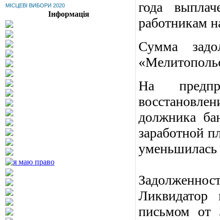
года выплач
МІСЦЕВІ ВИБОРИ 2020
Інформація
работникам на
Сумма задо
«Мелитопольс
На предпр
восстановле
должника ба
заработной пл
уменьшилась н
Задолженност
Ликвидатор 
письмом от 