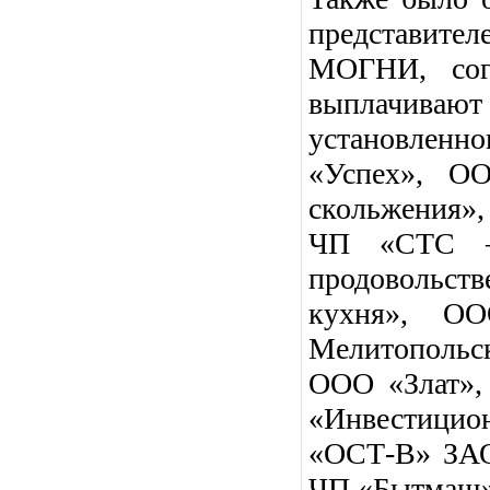
представит
МОГНИ, согл
выплачивают
установлен
«Успех», О
скольжения»
ЧП «СТС –
продовольст
кухня», О
Мелитопольск
ООО «Злат»,
«Инвестицио
«ОСТ-В» ЗА
ЧП «Бытмаш»