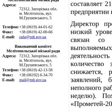
составляет 21
Адреса:
72312, Запорізька обл.
предприятии 
м. Мелітополь, вул.
М.Грушевського, 5
Директор пр
Телефон:
+38 (0619) 44-01-62
низкий урове
Факс:
+38 (0619) 42-00-66
E-mail:
rada@mlt.gov.ua
связан со 
выполняемы
Виконавчий комітет
Мелітопольської міської ради
деятельность
Адреса:
72312, Запорізька обл.
м. Мелітополь, вул.
количество 
М.Грушевського, 5
Телефон:
+38 (0619) 42-13-58
снижается, 
Факс:
+38 (06192) 6-34-70
заявлений, 
E-mail:
mail@mlt.gov.ua
неполного раб
неделю). П
«Прометей-200