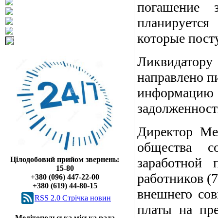
погашение 
планируется
которые посту
Ликвидатор
направлено пи
информацию
задолженности
Директор Мел
общества с
Цілодобовий прийом звернень:
заработной
15-80
работников (7
+380 (096) 447-22-00
+380 (619) 44-80-15
внешнего сов
RSS 2.0 Cтрічка новин
платы на пре
Мелітопольська міська рада