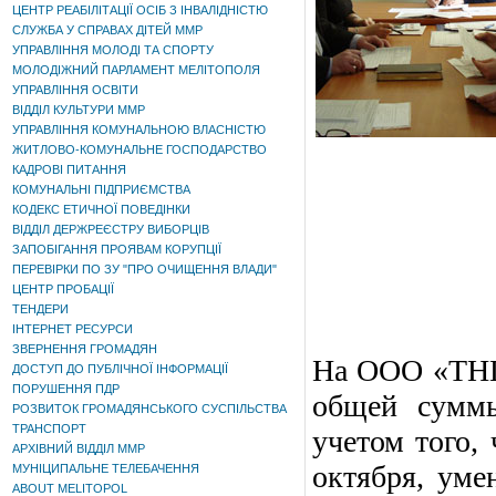
ЦЕНТР РЕАБІЛІТАЦІЇ ОСІБ З ІНВАЛІДНІСТЮ
СЛУЖБА У СПРАВАХ ДІТЕЙ ММР
УПРАВЛІННЯ МОЛОДІ ТА СПОРТУ
МОЛОДІЖНИЙ ПАРЛАМЕНТ МЕЛІТОПОЛЯ
УПРАВЛІННЯ ОСВІТИ
ВІДДІЛ КУЛЬТУРИ ММР
УПРАВЛІННЯ КОМУНАЛЬНОЮ ВЛАСНІСТЮ
ЖИТЛОВО-КОМУНАЛЬНЕ ГОСПОДАРСТВО
КАДРОВІ ПИТАННЯ
КОМУНАЛЬНІ ПІДПРИЄМСТВА
КОДЕКС ЕТИЧНОЇ ПОВЕДІНКИ
ВІДДІЛ ДЕРЖРЕЄСТРУ ВИБОРЦІВ
ЗАПОБІГАННЯ ПРОЯВАМ КОРУПЦІЇ
ПЕРЕВІРКИ ПО ЗУ "ПРО ОЧИЩЕННЯ ВЛАДИ"
ЦЕНТР ПРОБАЦІЇ
ТЕНДЕРИ
ІНТЕРНЕТ РЕСУРСИ
ЗВЕРНЕННЯ ГРОМАДЯН
На ООО «ТНП»
ДОСТУП ДО ПУБЛІЧНОЇ ІНФОРМАЦІЇ
ПОРУШЕННЯ ПДР
общей суммы
РОЗВИТОК ГРОМАДЯНСЬКОГО СУСПІЛЬСТВА
ТРАНСПОРТ
учетом того,
АРХІВНИЙ ВІДДІЛ ММР
октября, уме
МУНІЦИПАЛЬНЕ ТЕЛЕБАЧЕННЯ
ABOUT MELITOPOL