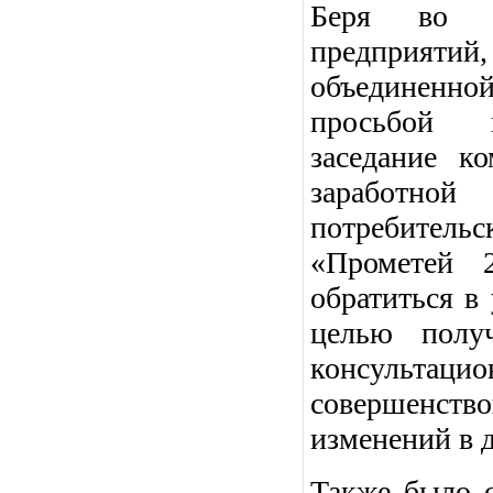
Беря во в
предприятий
объединенно
просьбой п
заседание к
заработно
потребител
«Прометей 
обратиться в
целью полу
консультацио
совершенст
изменений в 
Также было о