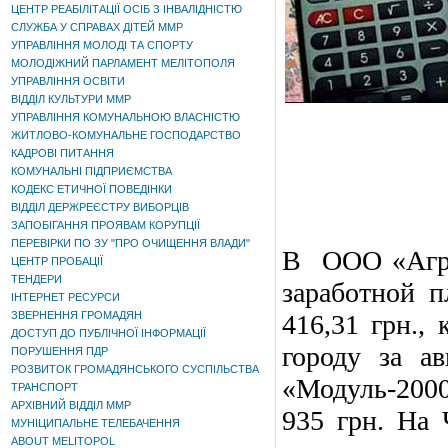
ЦЕНТР РЕАБІЛІТАЦІЇ ОСІБ З ІНВАЛІДНІСТЮ
СЛУЖБА У СПРАВАХ ДІТЕЙ ММР
УПРАВЛІННЯ МОЛОДІ ТА СПОРТУ
МОЛОДІЖНИЙ ПАРЛАМЕНТ МЕЛІТОПОЛЯ
УПРАВЛІННЯ ОСВІТИ
ВІДДІЛ КУЛЬТУРИ ММР
УПРАВЛІННЯ КОМУНАЛЬНОЮ ВЛАСНІСТЮ
ЖИТЛОВО-КОМУНАЛЬНЕ ГОСПОДАРСТВО
КАДРОВІ ПИТАННЯ
КОМУНАЛЬНІ ПІДПРИЄМСТВА
КОДЕКС ЕТИЧНОЇ ПОВЕДІНКИ
ВІДДІЛ ДЕРЖРЕЄСТРУ ВИБОРЦІВ
ЗАПОБІГАННЯ ПРОЯВАМ КОРУПЦІЇ
ПЕРЕВІРКИ ПО ЗУ "ПРО ОЧИЩЕННЯ ВЛАДИ"
В ООО «Агро
ЦЕНТР ПРОБАЦІЇ
ТЕНДЕРИ
заработной п
ІНТЕРНЕТ РЕСУРСИ
ЗВЕРНЕННЯ ГРОМАДЯН
416,31 грн.,
ДОСТУП ДО ПУБЛІЧНОЇ ІНФОРМАЦІЇ
городу за а
ПОРУШЕННЯ ПДР
РОЗВИТОК ГРОМАДЯНСЬКОГО СУСПІЛЬСТВА
«Модуль-2000
ТРАНСПОРТ
АРХІВНИЙ ВІДДІЛ ММР
935 грн. На 
МУНІЦИПАЛЬНЕ ТЕЛЕБАЧЕННЯ
ABOUT MELITOPOL