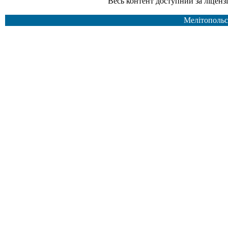
Весь контент доступний за ліцензією Creative Common
Мелітопольс