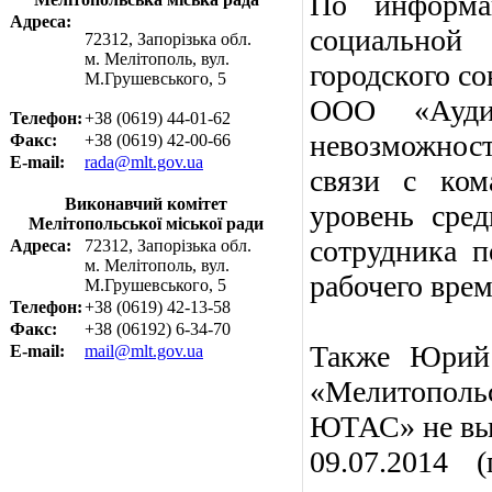
По информац
Адреса:
социальной
72312, Запорізька обл.
м. Мелітополь, вул.
городского с
М.Грушевського, 5
ООО «Ауди
Телефон:
+38 (0619) 44-01-62
невозможност
Факс:
+38 (0619) 42-00-66
E-mail:
rada@mlt.gov.ua
связи с ком
Виконавчий комітет
уровень сред
Мелітопольської міської ради
сотрудника п
Адреса:
72312, Запорізька обл.
м. Мелітополь, вул.
рабочего врем
М.Грушевського, 5
Телефон:
+38 (0619) 42-13-58
Факс:
+38 (06192) 6-34-70
Также Юрий 
E-mail:
mail@mlt.gov.ua
«Мелитополь
ЮТАС» не вып
09.07.2014