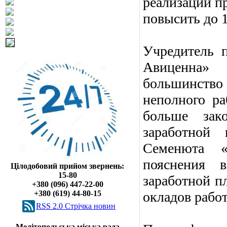
реализации пр
повысить до 1
Учредитель 
Авиценна»
большинств
неполного р
больше зако
заработной
Семенюта «
пояснения
Цілодобовий прийом звернень:
15-80
заработной п
+380 (096) 447-22-00
+380 (619) 44-80-15
окладов рабо
RSS 2.0 Cтрічка новин
Мелітопольська міська рада