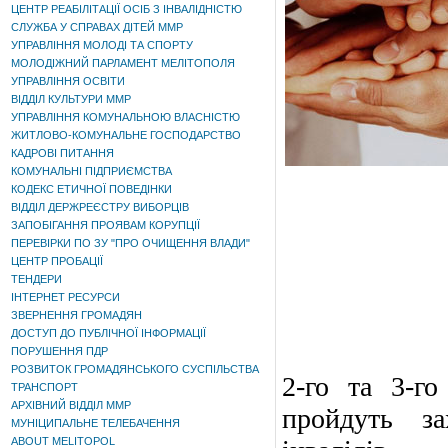
ЦЕНТР РЕАБІЛІТАЦІЇ ОСІБ З ІНВАЛІДНІСТЮ
СЛУЖБА У СПРАВАХ ДІТЕЙ ММР
УПРАВЛІННЯ МОЛОДІ ТА СПОРТУ
МОЛОДІЖНИЙ ПАРЛАМЕНТ МЕЛІТОПОЛЯ
УПРАВЛІННЯ ОСВІТИ
ВІДДІЛ КУЛЬТУРИ ММР
УПРАВЛІННЯ КОМУНАЛЬНОЮ ВЛАСНІСТЮ
ЖИТЛОВО-КОМУНАЛЬНЕ ГОСПОДАРСТВО
КАДРОВІ ПИТАННЯ
КОМУНАЛЬНІ ПІДПРИЄМСТВА
КОДЕКС ЕТИЧНОЇ ПОВЕДІНКИ
ВІДДІЛ ДЕРЖРЕЄСТРУ ВИБОРЦІВ
ЗАПОБІГАННЯ ПРОЯВАМ КОРУПЦІЇ
ПЕРЕВІРКИ ПО ЗУ "ПРО ОЧИЩЕННЯ ВЛАДИ"
ЦЕНТР ПРОБАЦІЇ
ТЕНДЕРИ
ІНТЕРНЕТ РЕСУРСИ
ЗВЕРНЕННЯ ГРОМАДЯН
ДОСТУП ДО ПУБЛІЧНОЇ ІНФОРМАЦІЇ
ПОРУШЕННЯ ПДР
РОЗВИТОК ГРОМАДЯНСЬКОГО СУСПІЛЬСТВА
2-го та 3-го
ТРАНСПОРТ
АРХІВНИЙ ВІДДІЛ ММР
пройдуть з
МУНІЦИПАЛЬНЕ ТЕЛЕБАЧЕННЯ
ABOUT MELITOPOL