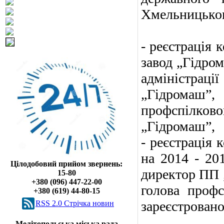
Хмельницького
- реєстрація
завод „Гідром
адміністрац
„Гідромаш”
профспілков
„Гідромаш”,
- реєстрація
на 2014 - 201
Цілодобовий прийом звернень:
директор ПП „
15-80
+380 (096) 447-22-00
голова профс
+380 (619) 44-80-15
зареєстровано
RSS 2.0 Cтрічка новин
Мелітопольська міська рада