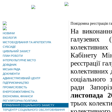
Повідомна реєстрація га
На виконання
НОВИНИ
галузевих (
ЕКОЛОГІЯ
МІСТОБУДУВАННЯ ТА АРХІТЕКТУРА
колективних
СУБСИДІЇ
ЦИВІЛЬНИЙ ЗАХИСТ
Кабінету Мі
ПЛАН РОБОТИ
ІНТЕРКУЛЬТУРНЕ МІСТО
реєстрації га
ДОВІДНИК
колективних д
МІСЬКА РАДА
ДОКУМЕНТИ
соціального 
АДМІНІСТРАТИВНИЙ ЦЕНТР
ПІДПРИЄМНИЦТВО
ради Запорі
ПРОМИСЛОВІСТЬ
ЕНЕРГОЕФЕКТИВНІСТЬ
листопада 2
ЕКОНОМІКА, ФІНАНСИ
РЕГУЛЯТОРНА ПОЛІТИКА
трьох колекти
УПРАВЛІННЯ СОЦІАЛЬНОГО ЗАХИСТУ
колективного 
ТЕРЦЕНТР СОЦІАЛЬНОГО ОБСЛУГОВУВАННЯ