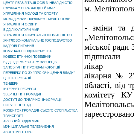
ЦЕНТР РЕАБІЛІТАЦІЇ ОСІБ З ІНВАЛІДНІСТЮ
м. Мелітополя
СЛУЖБА У СПРАВАХ ДІТЕЙ ММР
УПРАВЛІННЯ МОЛОДІ ТА СПОРТУ
МОЛОДІЖНИЙ ПАРЛАМЕНТ МЕЛІТОПОЛЯ
УПРАВЛІННЯ ОСВІТИ
- зміни та 
ВІДДІЛ КУЛЬТУРИ ММР
„Мелітопольс
УПРАВЛІННЯ КОМУНАЛЬНОЮ ВЛАСНІСТЮ
ЖИТЛОВО-КОМУНАЛЬНЕ ГОСПОДАРСТВО
міської ради 
КАДРОВІ ПИТАННЯ
КОМУНАЛЬНІ ПІДПРИЄМСТВА
підписал
КОДЕКС ЕТИЧНОЇ ПОВЕДІНКИ
ВІДДІЛ ДЕРЖРЕЄСТРУ ВИБОРЦІВ
лікар К
ЗАПОБІГАННЯ ПРОЯВАМ КОРУПЦІЇ
ПЕРЕВІРКИ ПО ЗУ "ПРО ОЧИЩЕННЯ ВЛАДИ"
лікарня № 2”
ЦЕНТР ПРОБАЦІЇ
області, від 
ТЕНДЕРИ
ІНТЕРНЕТ РЕСУРСИ
комітету КУ
ЗВЕРНЕННЯ ГРОМАДЯН
ДОСТУП ДО ПУБЛІЧНОЇ ІНФОРМАЦІЇ
Мелітопольс
ПОРУШЕННЯ ПДР
РОЗВИТОК ГРОМАДЯНСЬКОГО СУСПІЛЬСТВА
зареєстровано
ТРАНСПОРТ
АРХІВНИЙ ВІДДІЛ ММР
МУНІЦИПАЛЬНЕ ТЕЛЕБАЧЕННЯ
ABOUT MELITOPOL