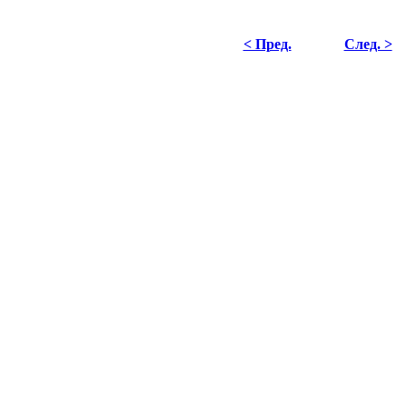
< Пред.
След. >