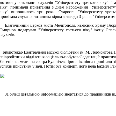
мотиви у виконанні слухачів "Університету третього віку". Та
віку" приймали привітання з днем народження "Університету"
віку" виповнилось три роки. Староста "Університету треть
привітала слухачів читанням вірша з нагоди 3-річчя "Університет
Благочинний церков міста Мелітополя, намісник храму Георг
Смирнов подарував "Університету третього віку" ікону Спа
слухачів.
Бібліотекар Центральної міської бібліотеки ім. М. Лермонтова 
співробітники відділення соціально-побутової адаптації: практ
Євгенівна, медична сестра Кулінічева Ірина Іванівна привітали з
успіхів присутнім у залі. Потім був концерт, його вела Бахмач Г
За більш детальною інформацією звертатися до працівників відд