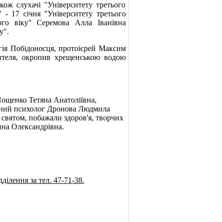
кож слухачі "Університету третього
 - 17 січня "Університету третього
ого віку" Серемова Алла Іванівна
у".
ія Побідоносця, протоієрей Максим
сителя, окропив хрещенською водою
Нощенко Тетяна Анатоліївна,
ичний психолог Дронова Людмила
і святом, побажали здоров'я, творчих
анна Олександрівна.
ілення за тел. 47-71-38.