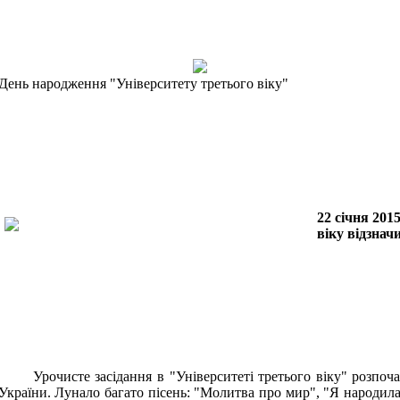
День народження "Університету третього віку"
22 січня 201
віку відзнач
Урочисте засідання в "Університеті третього віку" розпочал
України. Лунало багато пісень: "Молитва про мир", "Я народилас