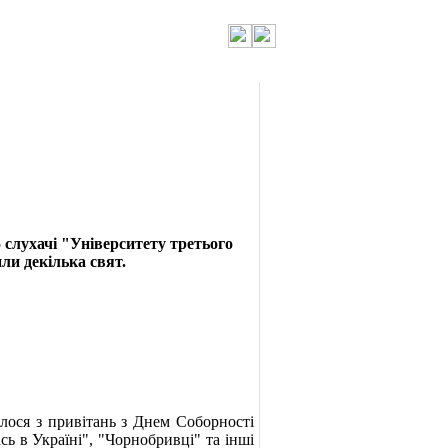
5 слухачі "Університету третього
или декілька свят.
ося з привітань з Днем Соборності
ь в Україні", "Чорнобривці" та інші