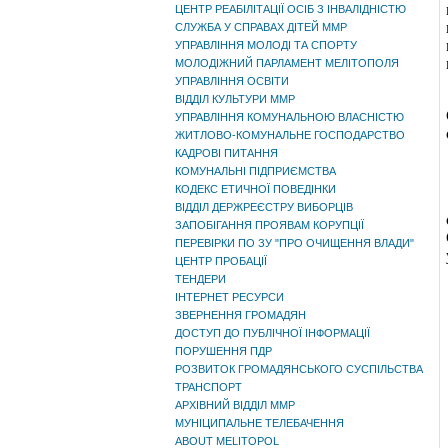
ЦЕНТР РЕАБІЛІТАЦІЇ ОСІБ З ІНВАЛІДНІСТЮ
СЛУЖБА У СПРАВАХ ДІТЕЙ ММР
УПРАВЛІННЯ МОЛОДІ ТА СПОРТУ
МОЛОДІЖНИЙ ПАРЛАМЕНТ МЕЛІТОПОЛЯ
УПРАВЛІННЯ ОСВІТИ
ВІДДІЛ КУЛЬТУРИ ММР
УПРАВЛІННЯ КОМУНАЛЬНОЮ ВЛАСНІСТЮ
ЖИТЛОВО-КОМУНАЛЬНЕ ГОСПОДАРСТВО
КАДРОВІ ПИТАННЯ
КОМУНАЛЬНІ ПІДПРИЄМСТВА
КОДЕКС ЕТИЧНОЇ ПОВЕДІНКИ
ВІДДІЛ ДЕРЖРЕЄСТРУ ВИБОРЦІВ
ЗАПОБІГАННЯ ПРОЯВАМ КОРУПЦІЇ
ПЕРЕВІРКИ ПО ЗУ "ПРО ОЧИЩЕННЯ ВЛАДИ"
ЦЕНТР ПРОБАЦІЇ
ТЕНДЕРИ
ІНТЕРНЕТ РЕСУРСИ
ЗВЕРНЕННЯ ГРОМАДЯН
ДОСТУП ДО ПУБЛІЧНОЇ ІНФОРМАЦІЇ
ПОРУШЕННЯ ПДР
РОЗВИТОК ГРОМАДЯНСЬКОГО СУСПІЛЬСТВА
ТРАНСПОРТ
АРХІВНИЙ ВІДДІЛ ММР
МУНІЦИПАЛЬНЕ ТЕЛЕБАЧЕННЯ
ABOUT MELITOPOL