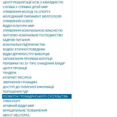
ЦЕНТР РЕАБІЛІТАЦІЇ ОСІБ З ІНВАЛІДНІСТЮ
СЛУЖБА У СПРАВАХ ДІТЕЙ ММР
УПРАВЛІННЯ МОЛОДІ ТА СПОРТУ
МОЛОДІЖНИЙ ПАРЛАМЕНТ МЕЛІТОПОЛЯ
УПРАВЛІННЯ ОСВІТИ
ВІДДІЛ КУЛЬТУРИ ММР
УПРАВЛІННЯ КОМУНАЛЬНОЮ ВЛАСНІСТЮ
ЖИТЛОВО-КОМУНАЛЬНЕ ГОСПОДАРСТВО
КАДРОВІ ПИТАННЯ
КОМУНАЛЬНІ ПІДПРИЄМСТВА
КОДЕКС ЕТИЧНОЇ ПОВЕДІНКИ
ВІДДІЛ ДЕРЖРЕЄСТРУ ВИБОРЦІВ
ЗАПОБІГАННЯ ПРОЯВАМ КОРУПЦІЇ
ПЕРЕВІРКИ ПО ЗУ "ПРО ОЧИЩЕННЯ ВЛАДИ"
ЦЕНТР ПРОБАЦІЇ
ТЕНДЕРИ
ІНТЕРНЕТ РЕСУРСИ
ЗВЕРНЕННЯ ГРОМАДЯН
ДОСТУП ДО ПУБЛІЧНОЇ ІНФОРМАЦІЇ
ПОРУШЕННЯ ПДР
РОЗВИТОК ГРОМАДЯНСЬКОГО СУСПІЛЬСТВА
ТРАНСПОРТ
АРХІВНИЙ ВІДДІЛ ММР
МУНІЦИПАЛЬНЕ ТЕЛЕБАЧЕННЯ
ABOUT MELITOPOL