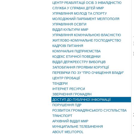
ЦЕНТР РЕАБІЛІТАЦІЇ ОСІБ З ІНВАЛІДНІСТЮ
СЛУЖБА У СПРАВАХ ДІТЕЙ ММР
УПРАВЛІННЯ МОЛОДІ ТА СПОРТУ
МОЛОДІЖНИЙ ПАРЛАМЕНТ МЕЛІТОПОЛЯ
УПРАВЛІННЯ ОСВІТИ
ВІДДІЛ КУЛЬТУРИ ММР
УПРАВЛІННЯ КОМУНАЛЬНОЮ ВЛАСНІСТЮ
ЖИТЛОВО-КОМУНАЛЬНЕ ГОСПОДАРСТВО
КАДРОВІ ПИТАННЯ
КОМУНАЛЬНІ ПІДПРИЄМСТВА
КОДЕКС ЕТИЧНОЇ ПОВЕДІНКИ
ВІДДІЛ ДЕРЖРЕЄСТРУ ВИБОРЦІВ
ЗАПОБІГАННЯ ПРОЯВАМ КОРУПЦІЇ
ПЕРЕВІРКИ ПО ЗУ "ПРО ОЧИЩЕННЯ ВЛАДИ"
ЦЕНТР ПРОБАЦІЇ
ТЕНДЕРИ
ІНТЕРНЕТ РЕСУРСИ
ЗВЕРНЕННЯ ГРОМАДЯН
ДОСТУП ДО ПУБЛІЧНОЇ ІНФОРМАЦІЇ
ПОРУШЕННЯ ПДР
РОЗВИТОК ГРОМАДЯНСЬКОГО СУСПІЛЬСТВА
ТРАНСПОРТ
АРХІВНИЙ ВІДДІЛ ММР
МУНІЦИПАЛЬНЕ ТЕЛЕБАЧЕННЯ
ABOUT MELITOPOL