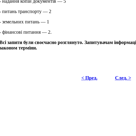
- надання копій документів — 5
- питань транспорту — 2
- земельних питань — 1
- фінансові питання — 2.
Всі запити були своєчасно розглянуто. Запитувачам інформації
законом терміни.
< Пред.
След. >