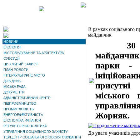
В рамках соціального п
майданчик
НОВИНИ
30 липня
ЕКОЛОГІЯ
майданчика
МІСТОБУДУВАННЯ ТА АРХІТЕКТУРА
СУБСИДІЇ
парки - 
ЦИВІЛЬНИЙ ЗАХИСТ
ПЛАН РОБОТИ
ініційован
ІНТЕРКУЛЬТУРНЕ МІСТО
ДОВІДНИК
присутні
МІСЬКА РАДА
ДОКУМЕНТИ
міського 
АДМІНІСТРАТИВНИЙ ЦЕНТР
управлінн
ПІДПРИЄМНИЦТВО
ПРОМИСЛОВІСТЬ
Жорняк.
ЕНЕРГОЕФЕКТИВНІСТЬ
ЕКОНОМІКА, ФІНАНСИ
РЕГУЛЯТОРНА ПОЛІТИКА
УПРАВЛІННЯ СОЦІАЛЬНОГО ЗАХИСТУ
До уваги учасників дор
ТЕРЦЕНТР СОЦІАЛЬНОГО ОБСЛУГОВУВАННЯ