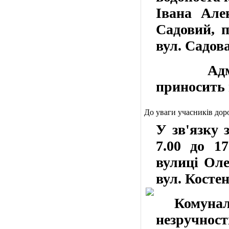
Івана Алек
Садовий, п
вул. Садова,
Адмініс
приносить 
До уваги учасників дор
У
зв'язку 
7.00 до 1
вулиці Оле
вул. Косте
Комунальн
незручност