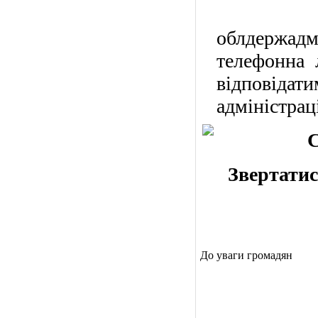
У п'
облдержадм
телефонна 
відповідат
адміністрац
С
Звертатися
До уваги громадян