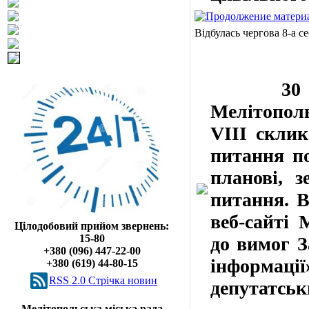
Відбулась чергова 8-а се
30 липня 
Мелітополь
VIII склик
питання по
планові, з
питання. В
веб-сайті 
Цілодобовий прийом звернень:
15-80
до вимог З
+380 (096) 447-22-00
інформації
+380 (619) 44-80-15
RSS 2.0 Cтрічка новин
депутатськ
Мелітопольська міська рада