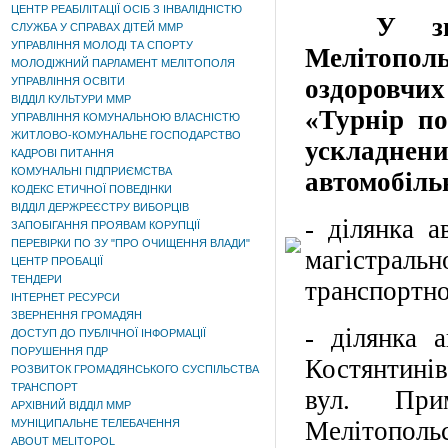
ЦЕНТР РЕАБІЛІТАЦІЇ ОСІБ З ІНВАЛІДНІСТЮ
У зв'я
СЛУЖБА У СПРАВАХ ДІТЕЙ ММР
УПРАВЛІННЯ МОЛОДІ ТА СПОРТУ
Мелітопол
МОЛОДІЖНИЙ ПАРЛАМЕНТ МЕЛІТОПОЛЯ
оздоровчих
УПРАВЛІННЯ ОСВІТИ
ВІДДІЛ КУЛЬТУРИ ММР
«Турнір по
УПРАВЛІННЯ КОМУНАЛЬНОЮ ВЛАСНІСТЮ
ЖИТЛОВО-КОМУНАЛЬНЕ ГОСПОДАРСТВО
ускладнени
КАДРОВІ ПИТАННЯ
КОМУНАЛЬНІ ПІДПРИЄМСТВА
автомобіль
КОДЕКС ЕТИЧНОЇ ПОВЕДІНКИ
ВІДДІЛ ДЕРЖРЕЄСТРУ ВИБОРЦІВ
- ділянка 
ЗАПОБІГАННЯ ПРОЯВАМ КОРУПЦІЇ
ПЕРЕВІРКИ ПО ЗУ "ПРО ОЧИЩЕННЯ ВЛАДИ"
магістральн
ЦЕНТР ПРОБАЦІЇ
ТЕНДЕРИ
транспортно
ІНТЕРНЕТ РЕСУРСИ
ЗВЕРНЕННЯ ГРОМАДЯН
- ділянка 
ДОСТУП ДО ПУБЛІЧНОЇ ІНФОРМАЦІЇ
ПОРУШЕННЯ ПДР
Костянтинів
РОЗВИТОК ГРОМАДЯНСЬКОГО СУСПІЛЬСТВА
ТРАНСПОРТ
вул. При
АРХІВНИЙ ВІДДІЛ ММР
Мелітополь
МУНІЦИПАЛЬНЕ ТЕЛЕБАЧЕННЯ
ABOUT MELITOPOL