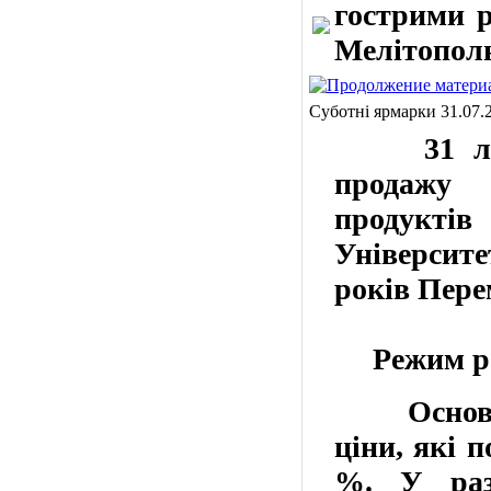
гострими р
Мелітополю
Суботні ярмарки 31.07.
31 ли
продажу
продуктів
Університе
років
Пере
Режим
р
Основ
ціни, які 
%.
У разі