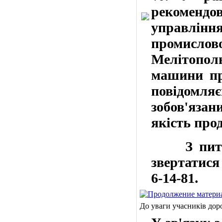
рекоменд
управлін
промисл
Мелітополь
машини про
повідомля
зобов'язан
якість прод
З пита
звертатися
6-14-81
.
До уваги учасників дор