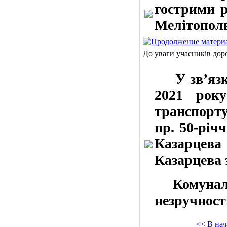
гострими р
Мелітополю
До уваги учасників дор
У зв’язку 
2021 року
транспорту
пр. 50-річ
Казарцева
Казарцева 
Комунальн
незручності
<< В нач