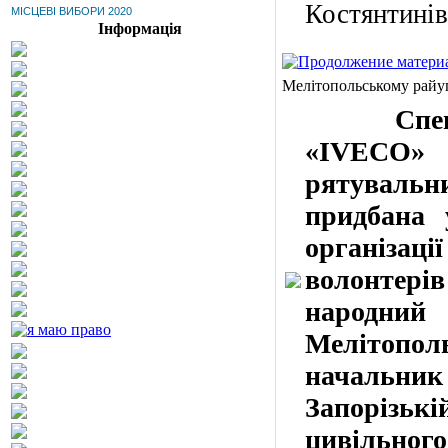
Костянтинів
МІСЦЕВІ ВИБОРИ 2020
Інформація
Мелітопольському райуп
Спеціаль
«IVECO» 
рятувальни
придбана 
організа
волонтерів
народний
Мелітопол
начальник
Запорізь
цивільного