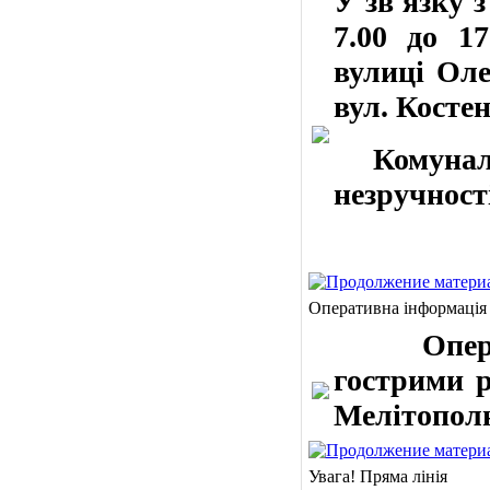
У
зв'язку з
7.00 до 1
вулиці Оле
вул. Косте
Комунальн
незручност
Оперативна інформація
Оператив
гострими р
Мелітополю
Увага! Пряма лінія