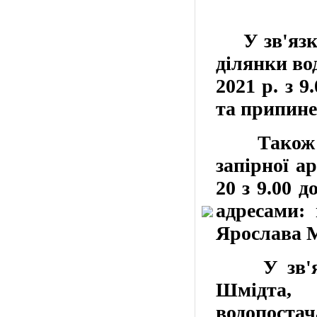
У зв'язку 
ділянки во
2021 р. з 9
та припине
Також у з
запірної а
20 з 9.00 
адресами: 
Ярослава Му
У зв'язку
Шмідта, 
водопостач