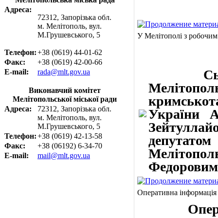
Адреса:
72312, Запорізька обл.
м. Мелітополь, вул.
М.Грушевського, 5
У Мелітополі з робочим
Телефон:
+38 (0619) 44-01-62
Факс:
+38 (0619) 42-00-66
Сьогодн
E-mail:
rada@mlt.gov.ua
Мелітопол
Виконавчий комітет
кримськот
Мелітопольської міської ради
Адреса:
72312, Запорізька обл.
України А
м. Мелітополь, вул.
Зейтуллай
М.Грушевського, 5
Телефон:
+38 (0619) 42-13-58
депутат
Факс:
+38 (06192) 6-34-70
Мелітопо
E-mail:
mail@mlt.gov.ua
Федоровим
Оперативна інформація
Оператив