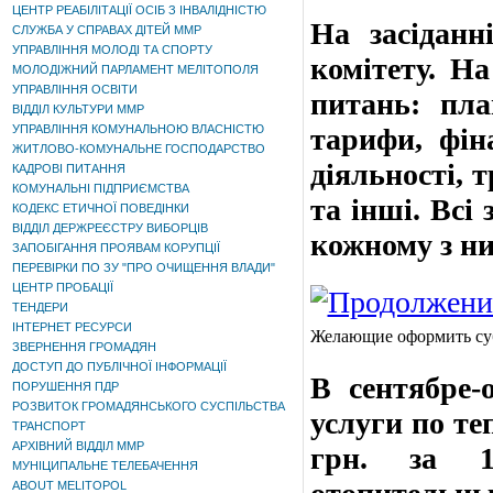
ЦЕНТР РЕАБІЛІТАЦІЇ ОСІБ З ІНВАЛІДНІСТЮ
На засіданн
СЛУЖБА У СПРАВАХ ДІТЕЙ ММР
УПРАВЛІННЯ МОЛОДІ ТА СПОРТУ
комітету. Н
МОЛОДІЖНИЙ ПАРЛАМЕНТ МЕЛІТОПОЛЯ
УПРАВЛІННЯ ОСВІТИ
питань: пла
ВІДДІЛ КУЛЬТУРИ ММР
УПРАВЛІННЯ КОМУНАЛЬНОЮ ВЛАСНІСТЮ
тарифи, фіна
ЖИТЛОВО-КОМУНАЛЬНЕ ГОСПОДАРСТВО
діяльності, 
КАДРОВІ ПИТАННЯ
КОМУНАЛЬНІ ПІДПРИЄМСТВА
та інші. Всі
КОДЕКС ЕТИЧНОЇ ПОВЕДІНКИ
ВІДДІЛ ДЕРЖРЕЄСТРУ ВИБОРЦІВ
кожному з ни
ЗАПОБІГАННЯ ПРОЯВАМ КОРУПЦІЇ
ПЕРЕВІРКИ ПО ЗУ "ПРО ОЧИЩЕННЯ ВЛАДИ"
ЦЕНТР ПРОБАЦІЇ
ТЕНДЕРИ
ІНТЕРНЕТ РЕСУРСИ
Желающие оформить с
ЗВЕРНЕННЯ ГРОМАДЯН
ДОСТУП ДО ПУБЛІЧНОЇ ІНФОРМАЦІЇ
В сентябре-
ПОРУШЕННЯ ПДР
РОЗВИТОК ГРОМАДЯНСЬКОГО СУСПІЛЬСТВА
услуги по те
ТРАНСПОРТ
АРХІВНИЙ ВІДДІЛ ММР
грн. за 1
МУНІЦИПАЛЬНЕ ТЕЛЕБАЧЕННЯ
ABOUT MELITOPOL