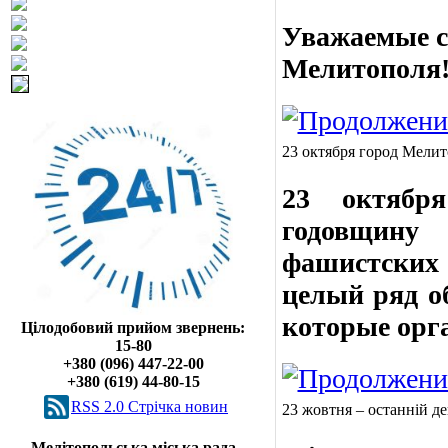
Уважаемые с
Мелитополя
23 октября город Мели
23 октябр
годовщину
фашистских 
целый ряд о
которые орга
Цілодобовий прийом звернень:
15-80
+380 (096) 447-22-00
+380 (619) 44-80-15
RSS 2.0 Cтрічка новин
23 жовтня – останній д
Мелітопольська міська рада