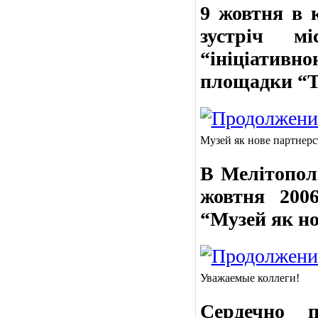
9 жовтня в 
зустріч м
“ініціатив
площадки “Т
Музей як нове партнерс
В Мелітопол
жовтня 2006
“Музей як но
Уважаемые коллеги!
Сердечно 