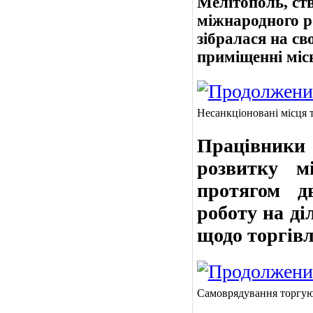
Мелітополь, ст
міжнародного р
зібралася на св
приміщенні місь
Несанкціоновані місця т
Працівники
розвитку м
протягом д
роботу на ді
щодо торгівл
Самоврядування торгую