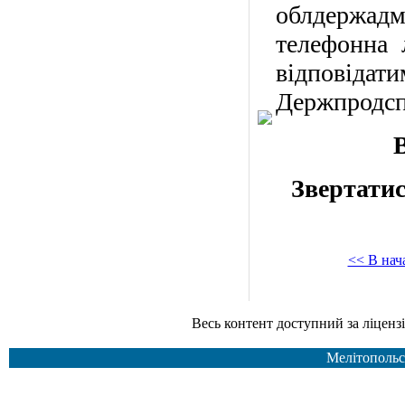
облдержадм
телефонна 
відповіда
Держпродсп
Звертатися
<< В нач
Весь контент доступний за ліцензією Creative Common
Мелітопольс