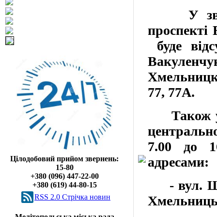
У
зв
проспекті
буде від
Вакуленчу
Хмельницк
77, 77А
.
Також 
центрально
7.00 до 1
Цілодобовий прийом звернень:
адресами:
15-80
+380 (096) 447-22-00
- вул. Шмі
+380 (619) 44-80-15
RSS 2.0 Cтрічка новин
Хмельниць
Мелітопольська міська рада