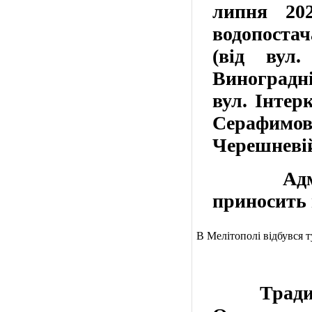
липня 202
водопостач
(від вул.
Виноградні
вул. Інтер
Серафимови
Черешневі
Адмініс
приносить 
В Мелітополі відбувся т
Традицій