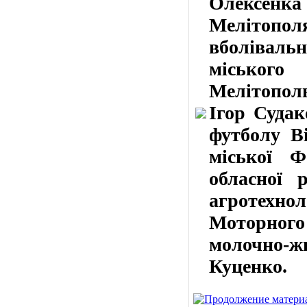
Олексенк
Мелітопо
вболівальн
міського
Мелітополь
Ігор Судак
футболу В
міської Ф
обласної 
агротехн
Моторног
молочно-ж
Куценко.