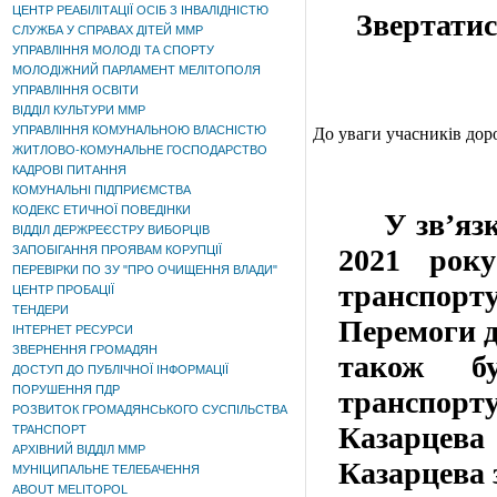
ЦЕНТР РЕАБІЛІТАЦІЇ ОСІБ З ІНВАЛІДНІСТЮ
Звертатис
СЛУЖБА У СПРАВАХ ДІТЕЙ ММР
УПРАВЛІННЯ МОЛОДІ ТА СПОРТУ
МОЛОДІЖНИЙ ПАРЛАМЕНТ МЕЛІТОПОЛЯ
УПРАВЛІННЯ ОСВІТИ
ВІДДІЛ КУЛЬТУРИ ММР
УПРАВЛІННЯ КОМУНАЛЬНОЮ ВЛАСНІСТЮ
До уваги учасників дор
ЖИТЛОВО-КОМУНАЛЬНЕ ГОСПОДАРСТВО
КАДРОВІ ПИТАННЯ
КОМУНАЛЬНІ ПІДПРИЄМСТВА
КОДЕКС ЕТИЧНОЇ ПОВЕДІНКИ
У зв’язку 
ВІДДІЛ ДЕРЖРЕЄСТРУ ВИБОРЦІВ
ЗАПОБІГАННЯ ПРОЯВАМ КОРУПЦІЇ
2021 року
ПЕРЕВІРКИ ПО ЗУ "ПРО ОЧИЩЕННЯ ВЛАДИ"
транспорту
ЦЕНТР ПРОБАЦІЇ
ТЕНДЕРИ
Перемоги до
ІНТЕРНЕТ РЕСУРСИ
ЗВЕРНЕННЯ ГРОМАДЯН
також бу
ДОСТУП ДО ПУБЛІЧНОЇ ІНФОРМАЦІЇ
ПОРУШЕННЯ ПДР
транспорту
РОЗВИТОК ГРОМАДЯНСЬКОГО СУСПІЛЬСТВА
Казарцева
ТРАНСПОРТ
АРХІВНИЙ ВІДДІЛ ММР
Казарцева 
МУНІЦИПАЛЬНЕ ТЕЛЕБАЧЕННЯ
ABOUT MELITOPOL