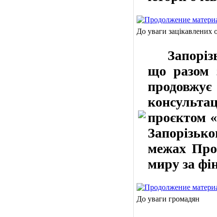
До уваги зацікавлених о
Запорізьк
що разом 
продовжує
консультаці
проєктом «
Запорізько
межах Про
миру за фі
До уваги громадян