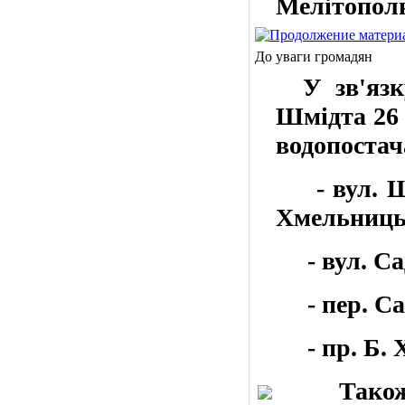
Мелітополю
До уваги громадян
У зв'язк
Шмідта 26 л
водопостач
- вул. Шмі
Хмельниць
- вул. Садо
- пер. Са
- пр. Б. Хм
Також