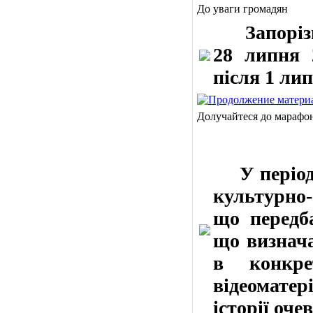
До уваги громадян
Запорізьк
28 липня 
після 1 ли
Долучайтеся до марафо
У період з
культурно-
що передба
що визнача
в конкре
відеомате
історії оче