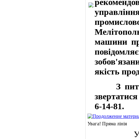
рекоменд
управлін
промисл
Мелітополь
машини про
повідомля
зобов'язан
якість прод
З пита
звертатися
6-14-81
.
Увага! Пряма лінія
У вів