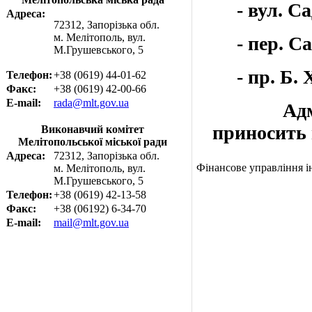
- вул. Садо
Адреса:
72312, Запорізька обл.
м. Мелітополь, вул.
- пер. Са
М.Грушевського, 5
- пр. Б. Хм
Телефон:
+38 (0619) 44-01-62
Факс:
+38 (0619) 42-00-66
E-mail:
rada@mlt.gov.ua
Адмініс
приносить 
Виконавчий комітет
Мелітопольської міської ради
Адреса:
72312, Запорізька обл.
Фінансове управління 
м. Мелітополь, вул.
М.Грушевського, 5
Телефон:
+38 (0619) 42-13-58
Факс:
+38 (06192) 6-34-70
E-mail:
mail@mlt.gov.ua