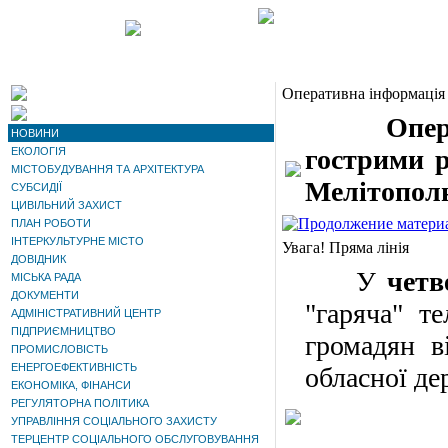
Оперативна інформація
Оператив
НОВИНИ
гострими р
ЕКОЛОГІЯ
МІСТОБУДУВАННЯ ТА АРХІТЕКТУРА
Мелітополю
СУБСИДІЇ
ЦИВІЛЬНИЙ ЗАХИСТ
ПЛАН РОБОТИ
ІНТЕРКУЛЬТУРНЕ МІСТО
Увага! Пряма лінія
ДОВІДНИК
У
четв
МІСЬКА РАДА
ДОКУМЕНТИ
"гаряча" т
АДМІНІСТРАТИВНИЙ ЦЕНТР
ПІДПРИЄМНИЦТВО
громадян в
ПРОМИСЛОВІСТЬ
ЕНЕРГОЕФЕКТИВНІСТЬ
обласної де
ЕКОНОМІКА, ФІНАНСИ
РЕГУЛЯТОРНА ПОЛІТИКА
УПРАВЛІННЯ СОЦІАЛЬНОГО ЗАХИСТУ
ТЕРЦЕНТР СОЦІАЛЬНОГО ОБСЛУГОВУВАННЯ